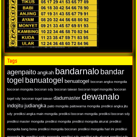
Tags
bandarnalo
bandar
agenpaito
angkah
togel
banuatogel
benuatogel
bocoran angka mongolia
bocoran mongolia
bocoran sdy
bocoran taiwan
bocoran togel mongolia
bocoran
dewanalo
dadumaster
togel sdy
bocoran togel taiwan
indojitu
judiangka
paito mongolia
paitowarna mongolia
prediksi angka jitu
sdy
prediksi angka main mongolia
prediksi bocoran mongolia
prediksi bocoran sdy
prediksi master mongolia
prediksi mongolia
prediksi mongolia akurat
prediksi
mongolia bang bona
prediksi mongolia bocoran
prediksi mongolia hari ini
prediksi
mongolia jitu
prediksi paito mongolia
prediksi sdy
prediksi sdy akurat
prediksi sdy