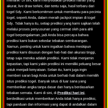
menarik! Di sini, kami menyediakan prediksi harian yang
akurat, live draw terkini, dan tentu saja, hasil terbaru dari
togel Sdy. Kami berkomitmen untuk membantu para pecinta
togel, seperti Anda, dalam meraih jackpot impian di togel
Sdy. Tidak hanya itu, setiap prediksi yang kami sajikan telah
melalui proses penyusunan yang cermat oleh para ahli
togel berpengalaman, jadi Anda bisa percaya bahwa
prediksi kami bukan sekedar tebakan sembarangan.
Namun, penting untuk kami ingatkan bahwa meskipun
prediksi kami disusun dengan hati-hati dan akurasi tinggi,
tetap saja mereka adalah prediksi. Kami tidak menjamin
kepastian, tapi kami yakin prediksi ini memiliki peluang besar
untuk menjadi kenyataan. Selain itu, kami juga ingin
memberi saran bagi Anda untuk berhati-hati dalam memilih
situs prediksi togel. Banyak situs di luar sana yang
memberikan angka tanpa dasar dan hanya berdasarkan
tebakan semata. Kami di sini, di
Prediksi hari ini
,
berdedikasi untuk memberikan Anda tidak hanya prediksi,
tapi panduan dan informasi yang dapat di andalkan dalam