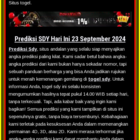
Situs togel.
Prediksi SDY Hari Ini 23 September 2024
Prediksi Sdy
, situs andalan yang selalu siap menyajikan
angka prediksi paling kilat. Kami sadar betul bahwa angka-
angka prediksi dari kami bukan hanya sekadar nomor, tapi
sebuah panduan berharga yang bisa Anda jadikan rujukan
untuk meraih kemenangan gemilang di
togel sdy
. Untuk
informasi Anda, togel sdy ini selalu konsisten
mengumumkan hasilnya tepat pukul 14.00 WIB setiap hari,
tanpa terkecuali. Tapi, ada kabar baik yang ingin kami
bagikan! Semua prediksi yang kami tampilkan di situs ini
sepenuhnya gratis, tanpa biaya tersembunyi. Kebahagiaan
kami terletak pada kesuksesan Anda dalam memenangkan
permainan 4D, 3D, atau 2D. Kami merasa terhormat jika
angka-angka prediksi kami dapat membantu Anda dalam