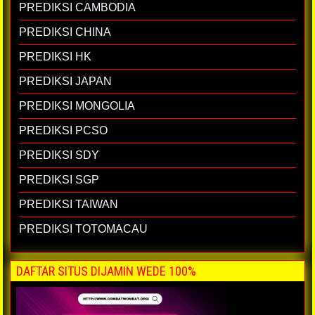
PREDIKSI CAMBODIA
PREDIKSI CHINA
PREDIKSI HK
PREDIKSI JAPAN
PREDIKSI MONGOLIA
PREDIKSI PCSO
PREDIKSI SDY
PREDIKSI SGP
PREDIKSI TAIWAN
PREDIKSI TOTOMACAU
DAFTAR SITUS DIJAMIN WEDE 100%