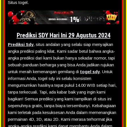
Situs togel.
Prediksi SDY Hari Ini 29 Agustus 2024
Prediksi Sdy
, situs andalan yang selalu siap menyajikan
angka prediksi paling kilat. Kami sadar betul bahwa angka-
angka prediksi dari kami bukan hanya sekadar nomor, tapi
sebuah panduan berharga yang bisa Anda jadikan rujukan
untuk meraih kemenangan gemilang di
togel sdy
. Untuk
informasi Anda, togel sdy ini selalu konsisten
mengumumkan hasilnya tepat pukul 14.00 WIB setiap hari,
tanpa terkecuali. Tapi, ada kabar baik yang ingin kami
bagikan! Semua prediksi yang kami tampilkan di situs ini
sepenuhnya gratis, tanpa biaya tersembunyi. Kebahagiaan
kami terletak pada kesuksesan Anda dalam memenangkan
permainan 4D, 3D, atau 2D. Kami merasa terhormat jika
angka-angka prediksi kami dapat membantu Anda dalam