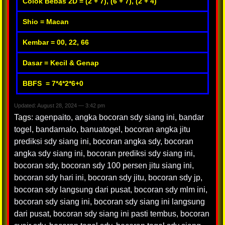
Colok Bebas 2D = (2 + 7), (6 + 7), (2 + 4)
Shio = Macan
Kembar = 00, 22, 66
Dasar = Kecil & Genap
BBFS = 7*4*2*6+0
Updated: August 28, 2024 — 3:42 pm
Tags:
agenpaito
,
angka bocoran sdy siang ini
,
bandar
togel
,
bandarnalo
,
banuatogel
,
bocoran angka jitu
prediksi sdy siang ini
,
bocoran angka sdy
,
bocoran
angka sdy siang ini
,
bocoran prediksi sdy siang ini
,
bocoran sdy
,
bocoran sdy 100 persen jitu siang ini
,
bocoran sdy hari ini
,
bocoran sdy jitu
,
bocoran sdy jp
,
bocoran sdy langsung dari pusat
,
bocoran sdy mlm ini
,
bocoran sdy siang ini
,
bocoran sdy siang ini langsung
dari pusat
,
bocoran sdy siang ini pasti tembus
,
bocoran