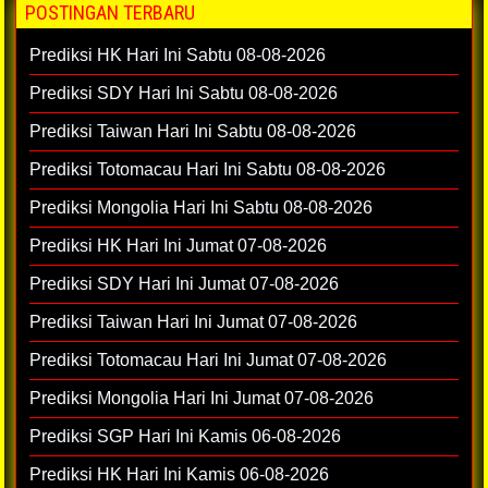
POSTINGAN TERBARU
Prediksi HK Hari Ini Sabtu 08-08-2026
Prediksi SDY Hari Ini Sabtu 08-08-2026
Prediksi Taiwan Hari Ini Sabtu 08-08-2026
Prediksi Totomacau Hari Ini Sabtu 08-08-2026
Prediksi Mongolia Hari Ini Sabtu 08-08-2026
Prediksi HK Hari Ini Jumat 07-08-2026
Prediksi SDY Hari Ini Jumat 07-08-2026
Prediksi Taiwan Hari Ini Jumat 07-08-2026
Prediksi Totomacau Hari Ini Jumat 07-08-2026
Prediksi Mongolia Hari Ini Jumat 07-08-2026
Prediksi SGP Hari Ini Kamis 06-08-2026
Prediksi HK Hari Ini Kamis 06-08-2026