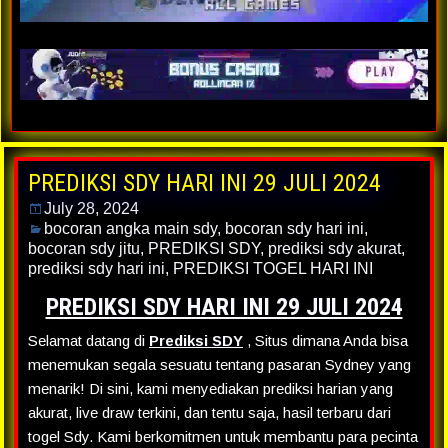
PREDIKSI SDY HARI INI 29 JULI 2024
July 28, 2024
bocoran angka main sdy
,
bocoran sdy hari ini
,
bocoran sdy jitu
,
PREDIKSI SDY
,
prediksi sdy akurat
,
prediksi sdy hari ini
,
PREDIKSI TOGEL HARI INI
PREDIKSI SDY HARI INI 29 JULI 2024
Selamat datang di
Prediksi SDY
, Situs dimana Anda bisa
menemukan segala sesuatu tentang pasaran Sydney yang
menarik! Di sini, kami menyediakan prediksi harian yang
akurat, live draw terkini, dan tentu saja, hasil terbaru dari
togel Sdy. Kami berkomitmen untuk membantu para pecinta