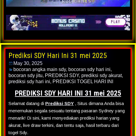
Prediksi SDY Hari Ini 31 mei 2025
May 30, 2025
bocoran angka main sdy
,
bocoran sdy hari ini
,
bocoran sdy jitu
,
PREDIKSI SDY
,
prediksi sdy akurat
,
prediksi sdy hari ini
,
PREDIKSI TOGEL HARI INI
PREDIKSI SDY HARI INI 31 mei 2025
Selamat datang di
Prediksi SDY
, Situs dimana Anda bisa
menemukan segala sesuatu tentang pasaran Sydney yang
menarik! Di sini, kami menyediakan prediksi harian yang
akurat, live draw terkini, dan tentu saja, hasil terbaru dari
togel Sdy.