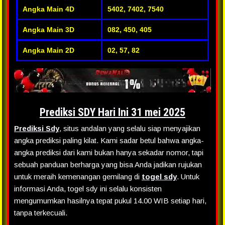
Angka Main 4D
5402, 7402, 7540
Angka Main 3D
082, 450, 405
Angka Main 2D
02, 57, 82
Prediksi SDY Hari Ini 31 mei 2025
Prediksi Sdy
, situs andalan yang selalu siap menyajikan
angka prediksi paling kilat. Kami sadar betul bahwa angka-
angka prediksi dari kami bukan hanya sekadar nomor, tapi
sebuah panduan berharga yang bisa Anda jadikan rujukan
untuk meraih kemenangan gemilang di
togel sdy
. Untuk
informasi Anda, togel sdy ini selalu konsisten
mengumumkan hasilnya tepat pukul 14.00 WIB setiap hari,
tanpa terkecuali.