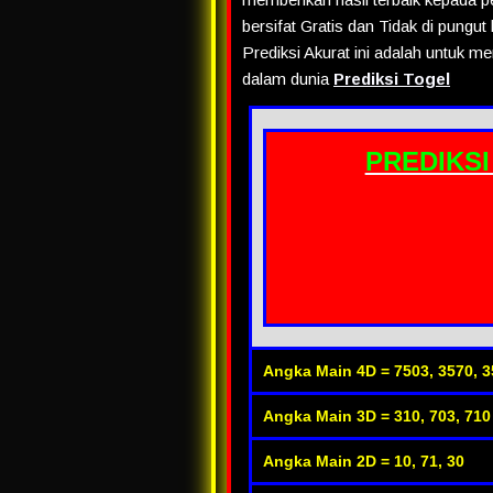
bersifat Gratis dan Tidak di pung
Prediksi Akurat ini adalah untuk m
dalam dunia
Prediksi Togel
PREDIKSI
Angka Main 4D = 7503, 3570, 
Angka Main 3D = 310, 703, 710
Angka Main 2D = 10, 71, 30