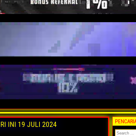
PENCARI
I INI 19 JULI 2024