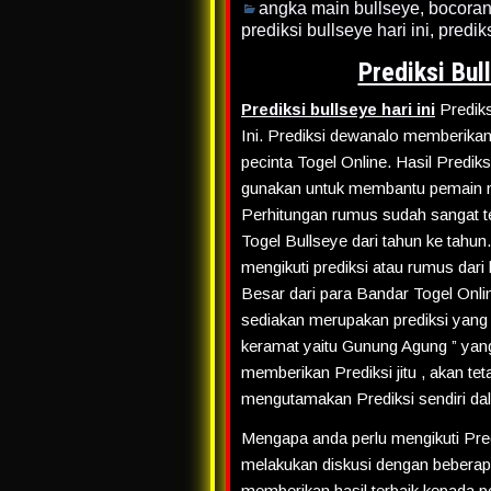
angka main bullseye
,
bocoran
prediksi bullseye hari ini
,
predik
Prediksi Bull
Prediksi bullseye hari ini
Prediks
Ini. Prediksi dewanalo memberikan
pecinta Togel Online. Hasil Predik
gunakan untuk membantu pemain m
Perhitungan rumus sudah sangat te
Togel Bullseye dari tahun ke tahun.
mengikuti prediksi atau rumus da
Besar dari para Bandar Togel Onli
sediakan merupakan prediksi yang 
keramat yaitu Gunung Agung ” yan
memberikan Prediksi jitu , akan tetap
mengutamakan Prediksi sendiri d
Mengapa anda perlu mengikuti Pred
melakukan diskusi dengan beberapa
memberikan hasil terbaik kepada pe