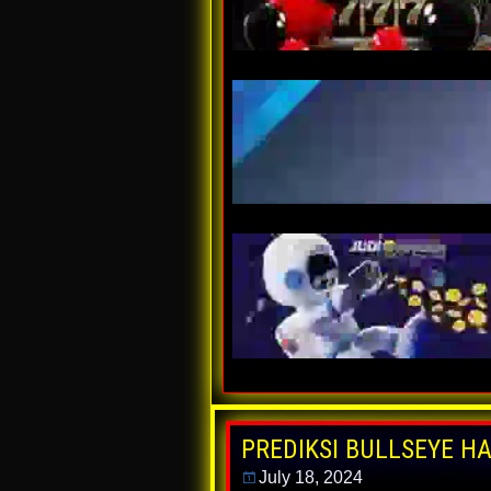
PREDIKSI BULLSEYE HAR
July 18, 2024