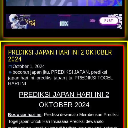
PREDIKSI JAPAN HARI INI 2 OKTOBER
2024
October 1, 2024
bocoran japan jitu
,
PREDIKSI JAPAN
,
prediksi
japan hari ini
,
prediksi japan jitu
,
PREDIKSI TOGEL
HARI INI
PREDIKSI JAPAN HARI INI 2
OKTOBER 2024
Bocoran hari ini,
Prediksi dewanalo Memberikan Prediksi
Togel japan Untuk Hari Ini.aaaaa Prediksi dewanalo