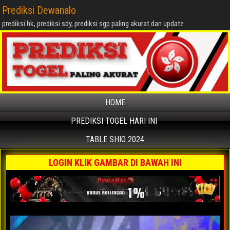
Prediksi Dewanalo
prediksi hk, prediksi sdy, prediksi sgp paling akurat dan update.
HOME
PREDIKSI TOGEL HARI INI
TABLE SHIO 2024
LOGIN KLIK GAMBAR DI BAWAH INI