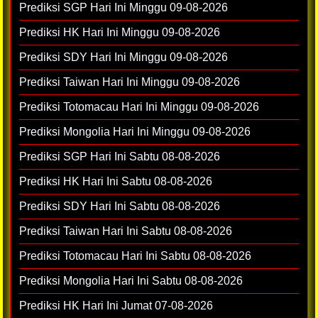
Prediksi SGP Hari Ini Minggu 09-08-2026
Prediksi HK Hari Ini Minggu 09-08-2026
Prediksi SDY Hari Ini Minggu 09-08-2026
Prediksi Taiwan Hari Ini Minggu 09-08-2026
Prediksi Totomacau Hari Ini Minggu 09-08-2026
Prediksi Mongolia Hari Ini Minggu 09-08-2026
Prediksi SGP Hari Ini Sabtu 08-08-2026
Prediksi HK Hari Ini Sabtu 08-08-2026
Prediksi SDY Hari Ini Sabtu 08-08-2026
Prediksi Taiwan Hari Ini Sabtu 08-08-2026
Prediksi Totomacau Hari Ini Sabtu 08-08-2026
Prediksi Mongolia Hari Ini Sabtu 08-08-2026
Prediksi HK Hari Ini Jumat 07-08-2026