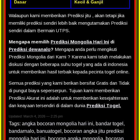
Dasar
Kecil & Ganjil
Walaupun kami memberikan Prediksi jitu , akan tetapi jika
memiliki prediksi sendiri lebih baik mengutamakan Prediksi
sendiri dalam Bermain UTPS.
Mengapa memilih
Prediksi Mongolia Hari Ini
di
Prediksi dewanalo
?
Mengapa anda perlu mengikuti
Prediksi Mongolia dari Kami ? Karena kami telah melakukan
diskusi dengan beberapa suhu togel yang ada di indonesia
untuk memberikan hasil terbaik kepada pecinta togel online.
Semua prediksi yang kami berikan bersifat Gratis dan Tidak
di pungut biaya seperserpun. Tujuan kami memberikan
Prediksi Akurat ini adalah untuk memberikan kesejahteraan
dan keayaan tersendiri di dalam dunia
Prediksi Togel.
Updated: March 4, 2026 — 2:25 pm
Tags:
angka bocoran mongolia hari ini
,
bandar togel
,
bandarnalo
,
banuatogel
,
bocoran angka jitu prediksi
mongolia hari ini
,
bocoran angka mongolia
,
bocoran