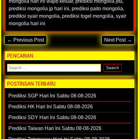
mongolia hari ini wajib keluar
,
prediksi mongolia jitu
,
prediksi mongolia jp hari ini
,
prediksi paito mongolia
,
prediksi syair mongolia
,
prediksi togel mongolia
,
syair
mongolia hari ini
← Previous Post
Next Post →
PENCARIAN
POSTINGAN TERBARU
Prediksi SGP Hari Ini Sabtu 08-08-2026
Prediksi HK Hari Ini Sabtu 08-08-2026
Prediksi SDY Hari Ini Sabtu 08-08-2026
Prediksi Taiwan Hari Ini Sabtu 08-08-2026