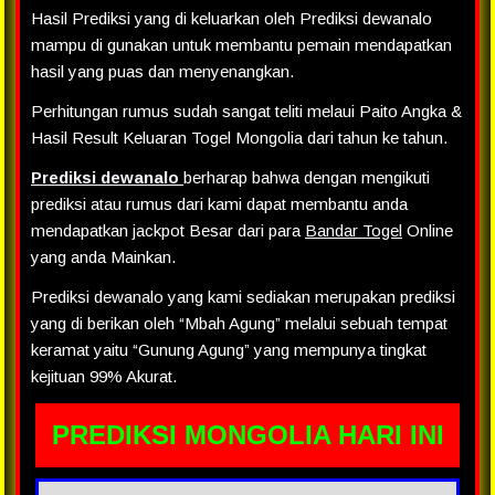
Hasil Prediksi yang di keluarkan oleh Prediksi dewanalo
mampu di gunakan untuk membantu pemain mendapatkan
hasil yang puas dan menyenangkan.
Perhitungan rumus sudah sangat teliti melaui Paito Angka &
Hasil Result Keluaran Togel Mongolia dari tahun ke tahun.
Prediksi dewanalo
berharap bahwa dengan mengikuti
prediksi atau rumus dari kami dapat membantu anda
mendapatkan jackpot Besar dari para
Bandar Togel
Online
yang anda Mainkan.
Prediksi dewanalo yang kami sediakan merupakan prediksi
yang di berikan oleh “Mbah Agung” melalui sebuah tempat
keramat yaitu “Gunung Agung” yang mempunya tingkat
kejituan 99% Akurat.
PREDIKSI MONGOLIA HARI INI