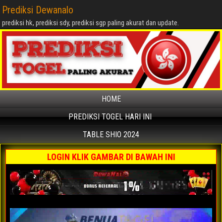
Prediksi Dewanalo
prediksi hk, prediksi sdy, prediksi sgp paling akurat dan update.
HOME
PREDIKSI TOGEL HARI INI
TABLE SHIO 2024
LOGIN KLIK GAMBAR DI BAWAH INI