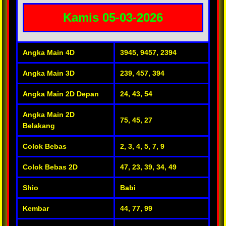
Kamis 05-03-2026
Angka Main 4D
3945, 9457, 2394
Angka Main 3D
239, 457, 394
Angka Main 2D Depan
24, 43, 54
Angka Main 2D
75, 45, 27
Belakang
Colok Bebas
2, 3, 4, 5, 7, 9
Colok Bebas 2D
47, 23, 39, 34, 49
Shio
Babi
Kembar
44, 77, 99