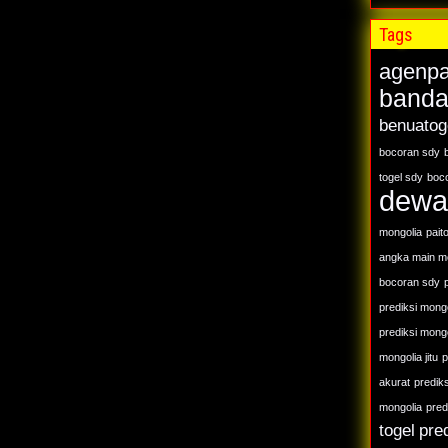
Tags
agenpa
banda
benuatog
bocoran sdy
togel sdy
boco
dewa
mongolia
pait
angka main m
bocoran sdy
prediksi mong
prediksi mong
mongolia jitu
p
akurat
predik
mongolia
pred
togel
pre