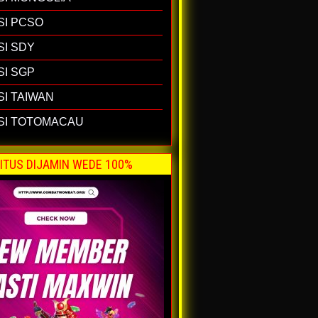
SI PCSO
SI SDY
SI SGP
SI TAIWAN
SI TOTOMACAU
ITUS DIJAMIN WEDE 100%