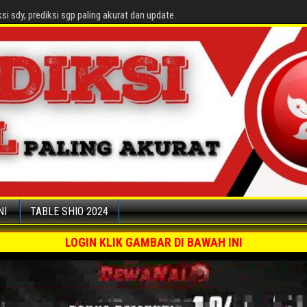
ksi sdy, prediksi sgp paling akurat dan update.
NI
TABLE SHIO 2024
LOGIN KLIK GAMBAR DI BAWAH INI