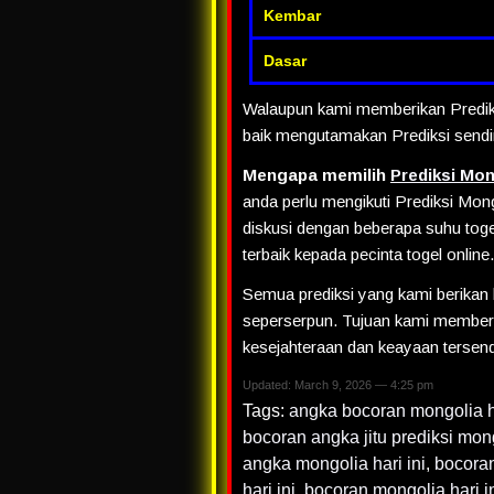
Kembar
Dasar
Walaupun kami memberikan Prediksi ji
baik mengutamakan Prediksi send
Mengapa memilih
Prediksi Mong
anda perlu mengikuti Prediksi Mon
diskusi dengan beberapa suhu toge
terbaik kepada pecinta togel online.
Semua prediksi yang kami berikan b
seperserpun. Tujuan kami memberik
kesejahteraan dan keayaan tersend
Updated: March 9, 2026 — 4:25 pm
Tags:
angka bocoran mongolia ha
bocoran angka jitu prediksi mong
angka mongolia hari ini
,
bocora
hari ini
,
bocoran mongolia hari i