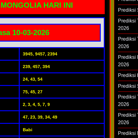
 MONGOLIA HARI INI
Prediksi
Prediksi 
2026
asa 10-03-2026
Prediksi
2026
3945, 9457, 2394
Prediksi 
2026
239, 457, 394
Prediksi
24, 43, 54
Prediksi
75, 45, 27
Prediksi 
2026
2, 3, 4, 5, 7, 9
Prediksi
47, 23, 39, 34, 49
2026
Babi
Prediksi 