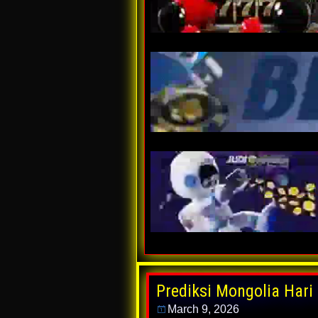
Prediksi Mongolia Hari
March 9, 2026