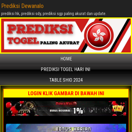
Prediksi Dewanalo
prediksi hk, prediksi sdy, prediksi sgp paling akurat dan update.
HOME
PREDIKSI TOGEL HARI INI
TABLE SHIO 2024
LOGIN KLIK GAMBAR DI BAWAH INI