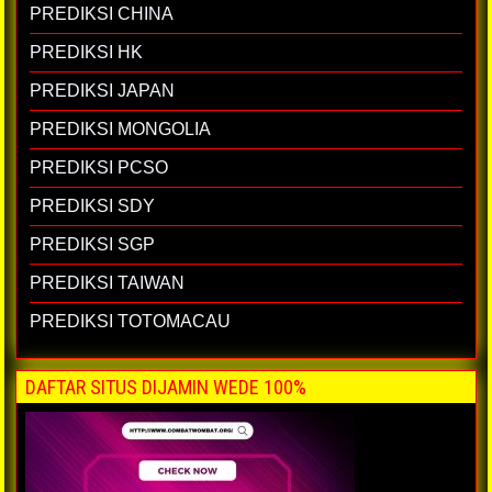
PREDIKSI CHINA
PREDIKSI HK
PREDIKSI JAPAN
PREDIKSI MONGOLIA
PREDIKSI PCSO
PREDIKSI SDY
PREDIKSI SGP
PREDIKSI TAIWAN
PREDIKSI TOTOMACAU
DAFTAR SITUS DIJAMIN WEDE 100%