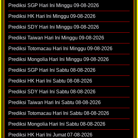
Prediksi SGP Hari Ini Minggu 09-08-2026
Prediksi HK Hari Ini Minggu 09-08-2026
Prediksi SDY Hari Ini Minggu 09-08-2026
Prediksi Taiwan Hari Ini Minggu 09-08-2026
Prediksi Totomacau Hari Ini Minggu 09-08-2026
Prediksi Mongolia Hari Ini Minggu 09-08-2026
Prediksi SGP Hari Ini Sabtu 08-08-2026
Prediksi HK Hari Ini Sabtu 08-08-2026
Prediksi SDY Hari Ini Sabtu 08-08-2026
Prediksi Taiwan Hari Ini Sabtu 08-08-2026
Prediksi Totomacau Hari Ini Sabtu 08-08-2026
Prediksi Mongolia Hari Ini Sabtu 08-08-2026
Prediksi HK Hari Ini Jumat 07-08-2026