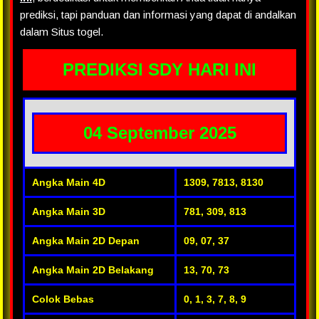
prediksi, tapi panduan dan informasi yang dapat di andalkan
dalam Situs togel.
PREDIKSI SDY HARI INI
04 September 2025
Angka Main 4D
1309, 7813, 8130
Angka Main 3D
781, 309, 813
Angka Main 2D Depan
09, 07, 37
Angka Main 2D Belakang
13, 70, 73
Colok Bebas
0, 1, 3, 7, 8, 9