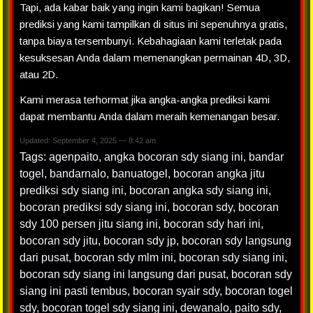
Tapi, ada kabar baik yang ingin kami bagikan! Semua
prediksi yang kami tampilkan di situs ini sepenuhnya gratis,
tanpa biaya tersembunyi. Kebahagiaan kami terletak pada
kesuksesan Anda dalam memenangkan permainan 4D, 3D,
atau 2D.
Kami merasa terhormat jika angka-angka prediksi kami
dapat membantu Anda dalam meraih kemenangan besar.
Updated: September 4, 2025 — 8:42 am
Tags:
agenpaito
,
angka bocoran sdy siang ini
,
bandar
togel
,
bandarnalo
,
banuatogel
,
bocoran angka jitu
prediksi sdy siang ini
,
bocoran angka sdy siang ini
,
bocoran prediksi sdy siang ini
,
bocoran sdy
,
bocoran
sdy 100 persen jitu siang ini
,
bocoran sdy hari ini
,
bocoran sdy jitu
,
bocoran sdy jp
,
bocoran sdy langsung
dari pusat
,
bocoran sdy mlm ini
,
bocoran sdy siang ini
,
bocoran sdy siang ini langsung dari pusat
,
bocoran sdy
siang ini pasti tembus
,
bocoran syair sdy
,
bocoran togel
sdy
,
bocoran togel sdy siang ini
,
dewanalo
,
paito sdy
,