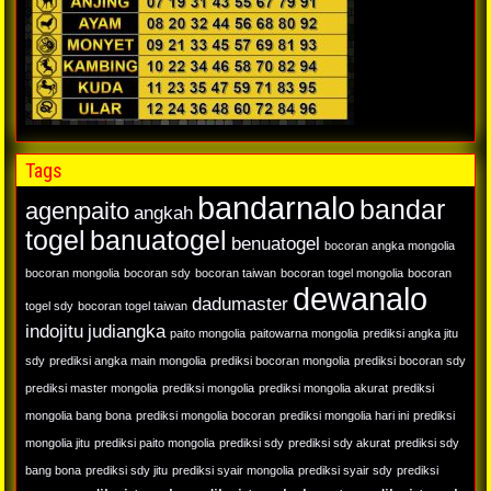
Tags
bandarnalo
bandar
agenpaito
angkah
togel
banuatogel
benuatogel
bocoran angka mongolia
bocoran mongolia
bocoran sdy
bocoran taiwan
bocoran togel mongolia
bocoran
dewanalo
dadumaster
togel sdy
bocoran togel taiwan
indojitu
judiangka
paito mongolia
paitowarna mongolia
prediksi angka jitu
sdy
prediksi angka main mongolia
prediksi bocoran mongolia
prediksi bocoran sdy
prediksi master mongolia
prediksi mongolia
prediksi mongolia akurat
prediksi
mongolia bang bona
prediksi mongolia bocoran
prediksi mongolia hari ini
prediksi
mongolia jitu
prediksi paito mongolia
prediksi sdy
prediksi sdy akurat
prediksi sdy
bang bona
prediksi sdy jitu
prediksi syair mongolia
prediksi syair sdy
prediksi