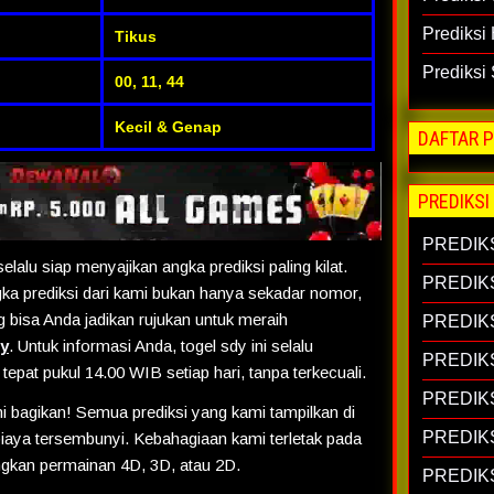
Prediksi
Tikus
Prediksi
00, 11, 44
Kecil & Genap
DAFTAR 
PREDIKSI
PREDIK
selalu siap menyajikan angka prediksi paling kilat.
PREDIK
ka prediksi dari kami bukan hanya sekadar nomor,
 bisa Anda jadikan rujukan untuk meraih
PREDIK
dy
. Untuk informasi Anda, togel sdy ini selalu
PREDIK
pat pukul 14.00 WIB setiap hari, tanpa terkecuali.
PREDIK
mi bagikan! Semua prediksi yang kami tampilkan di
PREDIK
 biaya tersembunyi. Kebahagiaan kami terletak pada
kan permainan 4D, 3D, atau 2D.
PREDIK