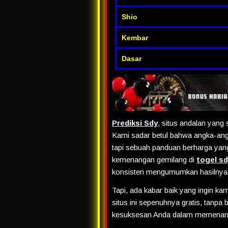
Shio
Kembar
Dasar
Prediksi Sdy
, situs andalan yang 
Kami sadar betul bahwa angka-ang
tapi sebuah panduan berharga yang
kemenangan gemilang di
togel s
konsisten mengumumkan hasilnya te
Tapi, ada kabar baik yang ingin ka
situs ini sepenuhnya gratis, tanpa
kesuksesan Anda dalam memenang