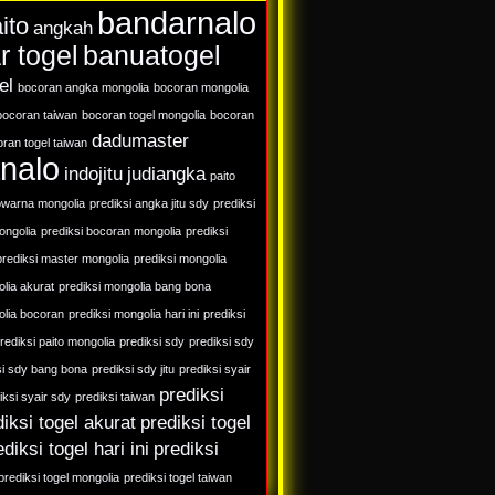
bandarnalo
ito
angkah
r togel
banuatogel
el
bocoran angka mongolia
bocoran mongolia
bocoran taiwan
bocoran togel mongolia
bocoran
dadumaster
ran togel taiwan
nalo
indojitu
judiangka
paito
owarna mongolia
prediksi angka jitu sdy
prediksi
ongolia
prediksi bocoran mongolia
prediksi
prediksi master mongolia
prediksi mongolia
olia akurat
prediksi mongolia bang bona
olia bocoran
prediksi mongolia hari ini
prediksi
rediksi paito mongolia
prediksi sdy
prediksi sdy
si sdy bang bona
prediksi sdy jitu
prediksi syair
prediksi
iksi syair sdy
prediksi taiwan
diksi togel akurat
prediksi togel
ediksi togel hari ini
prediksi
prediksi togel mongolia
prediksi togel taiwan