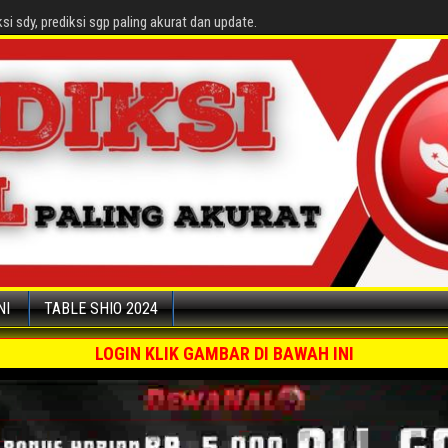
ksi sdy, prediksi sgp paling akurat dan update.
NI
TABLE SHIO 2024
LOGIN KLIK GAMBAR DI BAWAH INI