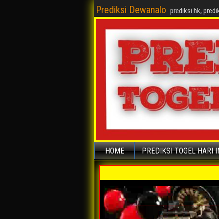
Prediksi Dewanalo
prediksi hk, predi
HOME
PREDIKSI TOGEL HARI I