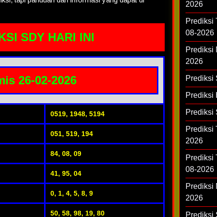
2026
Prediksi
08-2026
KSI SDY HARI INI
Prediksi
2026
is 26-02-2026
Prediksi
Prediksi
Prediksi
0519, 1948, 5194
Prediksi 
051, 519, 194
2026
84, 08, 09
Prediksi
08-2026
41, 95, 04
Prediksi 
0, 1, 4, 5, 8, 9
2026
50, 58, 98, 19, 80
Prediksi