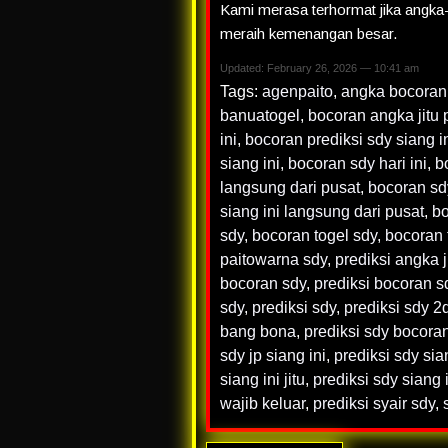
Kami merasa terhormat jika angka
meraih kemenangan besar.
Updated: February 26, 2026 — 10:41 am
Tags:
agenpaito
,
angka bocoran 
banuatogel
,
bocoran angka jitu p
ini
,
bocoran prediksi sdy siang i
siang ini
,
bocoran sdy hari ini
,
b
langsung dari pusat
,
bocoran sd
siang ini langsung dari pusat
,
bo
sdy
,
bocoran togel sdy
,
bocoran 
paitowarna sdy
,
prediksi angka j
bocoran sdy
,
prediksi bocoran sd
sdy
,
prediksi sdy
,
prediksi sdy 2d
bang bona
,
prediksi sdy bocora
sdy jp siang ini
,
prediksi sdy sia
siang ini jitu
,
prediksi sdy siang 
wajib keluar
,
prediksi syair sdy
,