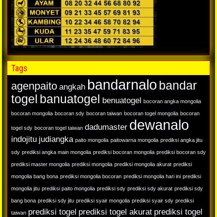
Tags
bandarnalo
bandar
agenpaito
angkah
togel
banuatogel
benuatogel
bocoran angka mongolia
bocoran mongolia
bocoran sdy
bocoran taiwan
bocoran togel mongolia
bocoran
dewanalo
dadumaster
togel sdy
bocoran togel taiwan
indojitu
judiangka
paito mongolia
paitowarna mongolia
prediksi angka jitu
sdy
prediksi angka main mongolia
prediksi bocoran mongolia
prediksi bocoran sdy
prediksi master mongolia
prediksi mongolia
prediksi mongolia akurat
prediksi
mongolia bang bona
prediksi mongolia bocoran
prediksi mongolia hari ini
prediksi
mongolia jitu
prediksi paito mongolia
prediksi sdy
prediksi sdy akurat
prediksi sdy
bang bona
prediksi sdy jitu
prediksi syair mongolia
prediksi syair sdy
prediksi
prediksi togel
prediksi togel akurat
prediksi togel
taiwan