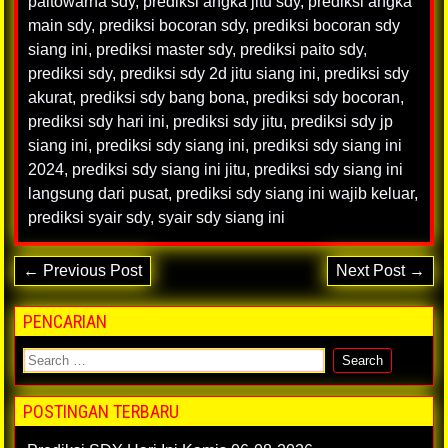
paitowarna sdy
,
prediksi angka jitu sdy
,
prediksi angka
main sdy
,
prediksi bocoran sdy
,
prediksi bocoran sdy
siang ini
,
prediksi master sdy
,
prediksi paito sdy
,
prediksi sdy
,
prediksi sdy 2d jitu siang ini
,
prediksi sdy
akurat
,
prediksi sdy bang bona
,
prediksi sdy bocoran
,
prediksi sdy hari ini
,
prediksi sdy jitu
,
prediksi sdy jp
siang ini
,
prediksi sdy siang ini
,
prediksi sdy siang ini
2024
,
prediksi sdy siang ini jitu
,
prediksi sdy siang ini
langsung dari pusat
,
prediksi sdy siang ini wajib keluar
,
prediksi syair sdy
,
syair sdy siang ini
← Previous Post
Next Post →
PENCARIAN
POSTINGAN TERBARU