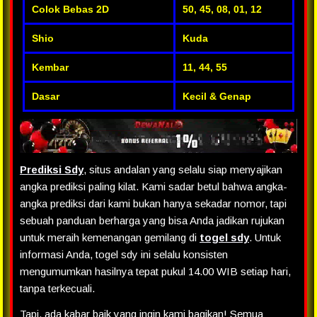
Colok Bebas 2D
50, 45, 08, 01, 12
Shio
Kuda
Kembar
11, 44, 55
Dasar
Kecil & Genap
Prediksi Sdy
, situs andalan yang selalu siap menyajikan
angka prediksi paling kilat. Kami sadar betul bahwa angka-
angka prediksi dari kami bukan hanya sekadar nomor, tapi
sebuah panduan berharga yang bisa Anda jadikan rujukan
untuk meraih kemenangan gemilang di
togel sdy
. Untuk
informasi Anda, togel sdy ini selalu konsisten
mengumumkan hasilnya tepat pukul 14.00 WIB setiap hari,
tanpa terkecuali.
Tapi, ada kabar baik yang ingin kami bagikan! Semua