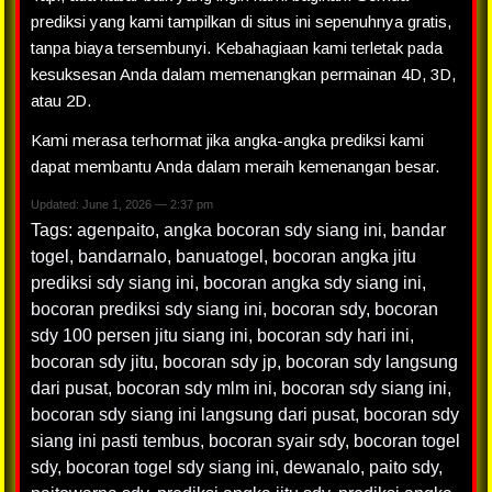
prediksi yang kami tampilkan di situs ini sepenuhnya gratis,
tanpa biaya tersembunyi. Kebahagiaan kami terletak pada
kesuksesan Anda dalam memenangkan permainan 4D, 3D,
atau 2D.
Kami merasa terhormat jika angka-angka prediksi kami
dapat membantu Anda dalam meraih kemenangan besar.
Updated: June 1, 2026 — 2:37 pm
Tags:
agenpaito
,
angka bocoran sdy siang ini
,
bandar
togel
,
bandarnalo
,
banuatogel
,
bocoran angka jitu
prediksi sdy siang ini
,
bocoran angka sdy siang ini
,
bocoran prediksi sdy siang ini
,
bocoran sdy
,
bocoran
sdy 100 persen jitu siang ini
,
bocoran sdy hari ini
,
bocoran sdy jitu
,
bocoran sdy jp
,
bocoran sdy langsung
dari pusat
,
bocoran sdy mlm ini
,
bocoran sdy siang ini
,
bocoran sdy siang ini langsung dari pusat
,
bocoran sdy
siang ini pasti tembus
,
bocoran syair sdy
,
bocoran togel
sdy
,
bocoran togel sdy siang ini
,
dewanalo
,
paito sdy
,