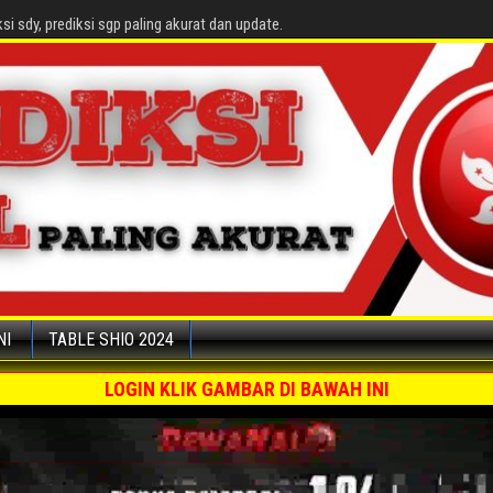
ksi sdy, prediksi sgp paling akurat dan update.
NI
TABLE SHIO 2024
LOGIN KLIK GAMBAR DI BAWAH INI