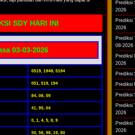
Prediksi
2026
Prediksi
KSI SDY HARI INI
2026
Prediksi
08-2026
asa 03-03-2026
Prediksi
2026
0519, 1948, 5194
Prediksi
051, 519, 194
Prediksi
Prediksi
84, 08, 09
Prediksi 
41, 95, 04
2026
0, 1, 4, 5, 8, 9
Prediksi
2026
50, 58, 98, 19, 80