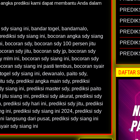
-angka prediksi kami dapat membantu Anda dalam
PREDIK
PREDIK
sdy siang ini
,
bandar togel
,
bandarnalo
,
PREDIK
rediksi sdy siang ini
,
bocoran angka sdy siang
PREDIK
ni
,
bocoran sdy
,
bocoran sdy 100 persen jitu
ocoran sdy jitu
,
bocoran sdy jp
,
bocoran sdy
PREDIK
y mlm ini
,
bocoran sdy siang ini
,
bocoran sdy
coran sdy siang ini pasti tembus
,
bocoran syair
DAFTAR S
togel sdy siang ini
,
dewanalo
,
paito sdy
,
itu sdy
,
prediksi angka main sdy
,
prediksi
y siang ini
,
prediksi master sdy
,
prediksi paito
 jitu siang ini
,
prediksi sdy akurat
,
prediksi sdy
n
,
prediksi sdy hari ini
,
prediksi sdy jitu
,
prediksi
ng ini
,
prediksi sdy siang ini 2024
,
prediksi sdy
ini langsung dari pusat
,
prediksi sdy siang ini
syair sdy siang ini