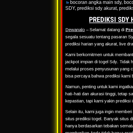
bocoran angka main sdy
,
boco
SDY
,
prediksi sdy akurat
,
prediks
PREDIKSI SDY 
Dewanalo
– Selamat datang di
Pre
segala sesuatu tentang pasaran S
prediksi harian yang akurat, live dra
Kami berkomitmen untuk membantu 
jackpot impian di togel Sdy. Tidak h
melalui proses penyusunan yang ce
bisa percaya bahwa prediksi kami
Namun, penting untuk kami ingatk
hati-hati dan akurasi tinggi, tetap
kepastian, tapi kami yakin prediksi
Selain itu, kami juga ingin member
situs prediksi togel. Banyak situs
hanya berdasarkan tebakan semata.
memberikan Anda tidak hanya predi