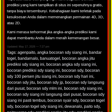
prediksi yang kami tampilkan di situs ini sepenuhnya gratis,
tanpa biaya tersembunyi. Kebahagiaan kami terletak pada
kesuksesan Anda dalam memenangkan permainan 4D, 3D,
atau 2D.
Kami merasa terhormat jika angka-angka prediksi kami
dapat membantu Anda dalam meraih kemenangan besar.
Updated: May 17, 2026 — 7:27 pm
Tags:
agenpaito
,
angka bocoran sdy siang ini
,
bandar
togel
,
bandarnalo
,
banuatogel
,
bocoran angka jitu
prediksi sdy siang ini
,
bocoran angka sdy siang ini
,
bocoran prediksi sdy siang ini
,
bocoran sdy
,
bocoran
sdy 100 persen jitu siang ini
,
bocoran sdy hari ini
,
bocoran sdy jitu
,
bocoran sdy jp
,
bocoran sdy langsung
dari pusat
,
bocoran sdy mlm ini
,
bocoran sdy siang ini
,
bocoran sdy siang ini langsung dari pusat
,
bocoran sdy
siang ini pasti tembus
,
bocoran syair sdy
,
bocoran togel
sdy
,
bocoran togel sdy siang ini
,
dewanalo
,
paito sdy
,