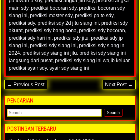
paitowarna sdy
,
prediksi angka jitu sdy
,
prediksi angka
main sdy
,
prediksi bocoran sdy
,
prediksi bocoran sdy
siang ini
,
prediksi master sdy
,
prediksi paito sdy
,
prediksi sdy
,
prediksi sdy 2d jitu siang ini
,
prediksi sdy
akurat
,
prediksi sdy bang bona
,
prediksi sdy bocoran
,
prediksi sdy hari ini
,
prediksi sdy jitu
,
prediksi sdy jp
siang ini
,
prediksi sdy siang ini
,
prediksi sdy siang ini
2024
,
prediksi sdy siang ini jitu
,
prediksi sdy siang ini
langsung dari pusat
,
prediksi sdy siang ini wajib keluar
,
prediksi syair sdy
,
syair sdy siang ini
← Previous Post
Next Post →
PENCARIAN
POSTINGAN TERBARU