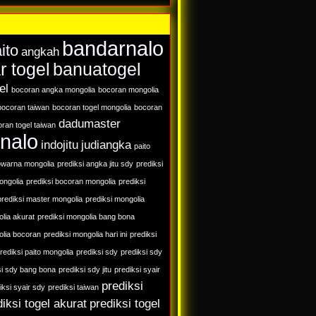
bandarnalo
ito
angkah
r togel
banuatogel
el
bocoran angka mongolia
bocoran mongolia
bocoran taiwan
bocoran togel mongolia
bocoran
dadumaster
ran togel taiwan
nalo
indojitu
judiangka
paito
owarna mongolia
prediksi angka jitu sdy
prediksi
ongolia
prediksi bocoran mongolia
prediksi
prediksi master mongolia
prediksi mongolia
olia akurat
prediksi mongolia bang bona
olia bocoran
prediksi mongolia hari ini
prediksi
rediksi paito mongolia
prediksi sdy
prediksi sdy
si sdy bang bona
prediksi sdy jitu
prediksi syair
prediksi
iksi syair sdy
prediksi taiwan
diksi togel akurat
prediksi togel