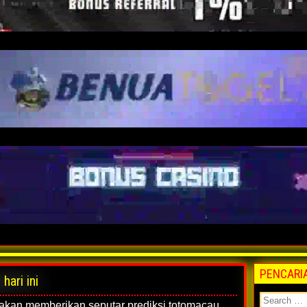
PENCARI
hari ini
i akan memberikan seputar prediksi totomacau