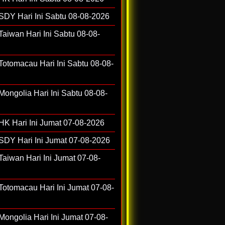
 SDY Hari Ini Sabtu 08-08-2026
Taiwan Hari Ini Sabtu 08-08-
 Totomacau Hari Ini Sabtu 08-08-
Mongolia Hari Ini Sabtu 08-08-
 HK Hari Ini Jumat 07-08-2026
 SDY Hari Ini Jumat 07-08-2026
Taiwan Hari Ini Jumat 07-08-
 Totomacau Hari Ini Jumat 07-08-
Mongolia Hari Ini Jumat 07-08-