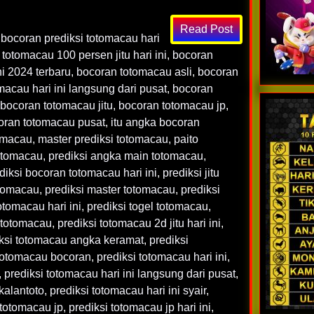
Read Post
,
bocoran prediksi totomacau hari
totomacau 100 persen jitu hari ini
,
bocoran
ni 2024 terbaru
,
bocoran totomacau asli
,
bocoran
acau hari ini langsung dari pusat
,
bocoran
bocoran totomacau jitu
,
bocoran totomacau jp
,
oran totomacau pusat
,
itu angka bocoran
tomacau
,
master prediksi totomacau
,
paito
totomacau
,
prediksi angka main totomacau
,
diksi bocoran totomacau hari ini
,
prediksi jitu
otomacau
,
prediksi master totomacau
,
prediksi
totomacau hari ini
,
prediksi togel totomacau
,
 totomacau
,
prediksi totomacau 2d jitu hari ini
,
ksi totomacau angka keramat
,
prediksi
 totomacau bocoran
,
prediksi totomacau hari ini
,
,
prediksi totomacau hari ini langsung dari pusat
,
kalantoto
,
prediksi totomacau hari ini syair
,
 totomacau jp
,
prediksi totomacau jp hari ini
,