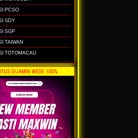
SI PCSO
SI SDY
SI SGP
SI TAIWAN
SI TOTOMACAU
ITUS DIJAMIN WEDE 100%