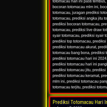
totomacau hari ini pasti tembus
,
bocoran totomacau mlm ini
,
boc
totomacau
,
juragan prediksi to
totomacau
,
prediksi angka jitu 
prediksi bocoran totomacau
,
pre
totomacau
,
prediksi live draw t
syair totomacau
,
prediksi syair 
prediksi top totomacau
,
prediksi
prediksi totomacau akurat
,
predi
totomacau bang bona
,
prediksi
prediksi totomacau hari ini 2024
prediksi totomacau hari ini pang
prediksi totomacau jitu
,
prediksi
prediksi totomacau keramat
,
pre
mlm ini
,
prediksi totomacau pan
totomacau terjitu
,
prediksi totom
Prediksi Totomacau Hari I