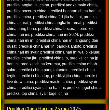
prediksi angka jitu china
,
prediksi angka main china
,
prediksi bocoran china
,
prediksi bocoran china hari ini
,
prediksi china
,
prediksi china 2d jitu hari ini
,
prediksi
china akurat
,
prediksi china angka keramat
,
prediksi
china bang bona
,
prediksi china bocoran
,
prediksi
china hari ini
,
prediksi china hari ini 2024
,
prediksi
china hari ini ini
,
prediksi china hari ini langsung dari
pusat
,
prediksi china hari ini pangkalantoto
,
prediksi
china hari ini syair
,
prediksi china hari ini wajib keluar
,
prediksi china jitu
,
prediksi china jp
,
prediksi china jp
hari ini
,
prediksi china keramat
,
prediksi china mbah
sukro
,
prediksi china pangkalantoto
,
prediksi china
terjitu
,
prediksi china top
,
prediksi jitu china
,
prediksi
live draw china
,
prediksi master china
,
prediksi syair
china
,
prediksi syair china hari ini
,
prediksi togel china
,
prediksi top china
,
syair togel china
Prediksi China Hari Ini 25 mei 2025