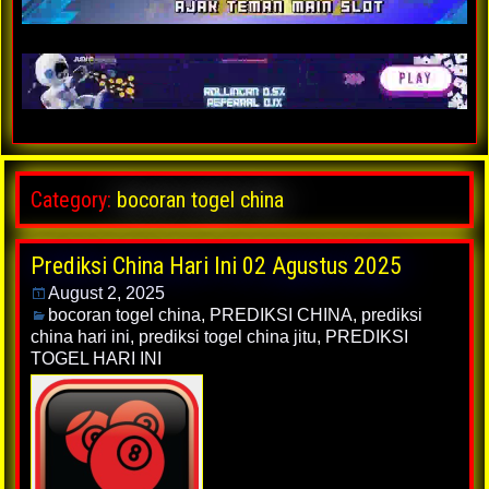
Category:
bocoran togel china
Prediksi China Hari Ini 02 Agustus 2025
August 2, 2025
bocoran togel china
,
PREDIKSI CHINA
,
prediksi
china hari ini
,
prediksi togel china jitu
,
PREDIKSI
TOGEL HARI INI