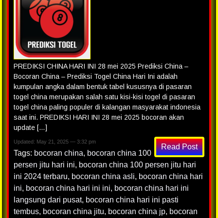
PREDIKSI CHINA HARI INI 28 mei 2025 Prediksi China –
Bocoran China – Prediksi Togel China Hari Ini adalah
kumpulan angka dalam bentuk tabel kususnya di pasaran
togel china merupakan salah satu kisi-kisi togel di pasaran
togel china paling populer di kalangan masyarakat indonesia
saat ini. PREDIKSI HARI INI 28 mei 2025 bocoran akan
update […]
Updated: May 21, 2025 — 3:32 pm
Read Post
Tags:
bocoran china
,
bocoran china 100
persen jitu hari ini
,
bocoran china 100 persen jitu hari
ini 2024 terbaru
,
bocoran china asli
,
bocoran china hari
ini
,
bocoran china hari ini ini
,
bocoran china hari ini
langsung dari pusat
,
bocoran china hari ini pasti
tembus
,
bocoran china jitu
,
bocoran china jp
,
bocoran