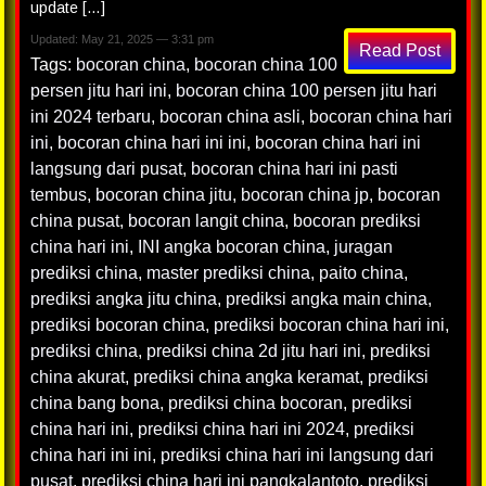
update […]
Updated: May 21, 2025 — 3:31 pm
Read Post
Tags:
bocoran china
,
bocoran china 100
persen jitu hari ini
,
bocoran china 100 persen jitu hari
ini 2024 terbaru
,
bocoran china asli
,
bocoran china hari
ini
,
bocoran china hari ini ini
,
bocoran china hari ini
langsung dari pusat
,
bocoran china hari ini pasti
tembus
,
bocoran china jitu
,
bocoran china jp
,
bocoran
china pusat
,
bocoran langit china
,
bocoran prediksi
china hari ini
,
INI angka bocoran china
,
juragan
prediksi china
,
master prediksi china
,
paito china
,
prediksi angka jitu china
,
prediksi angka main china
,
prediksi bocoran china
,
prediksi bocoran china hari ini
,
prediksi china
,
prediksi china 2d jitu hari ini
,
prediksi
china akurat
,
prediksi china angka keramat
,
prediksi
china bang bona
,
prediksi china bocoran
,
prediksi
china hari ini
,
prediksi china hari ini 2024
,
prediksi
china hari ini ini
,
prediksi china hari ini langsung dari
pusat
,
prediksi china hari ini pangkalantoto
,
prediksi