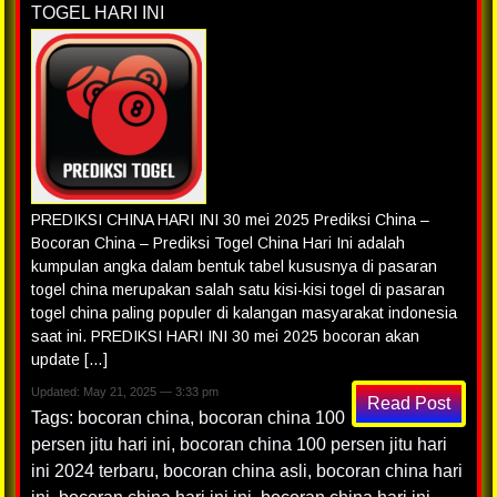
TOGEL HARI INI
PREDIKSI CHINA HARI INI 30 mei 2025 Prediksi China –
Bocoran China – Prediksi Togel China Hari Ini adalah
kumpulan angka dalam bentuk tabel kususnya di pasaran
togel china merupakan salah satu kisi-kisi togel di pasaran
togel china paling populer di kalangan masyarakat indonesia
saat ini. PREDIKSI HARI INI 30 mei 2025 bocoran akan
update […]
Updated: May 21, 2025 — 3:33 pm
Read Post
Tags:
bocoran china
,
bocoran china 100
persen jitu hari ini
,
bocoran china 100 persen jitu hari
ini 2024 terbaru
,
bocoran china asli
,
bocoran china hari