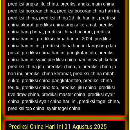
prediksi angka jitu china
,
prediksi angka main china
,
prediksi bocoran china
,
prediksi bocoran china hari ini
,
prediksi china
,
prediksi china 2d jitu hari ini
,
prediksi
china akurat
,
prediksi china angka keramat
,
prediksi
china bang bona
,
prediksi china bocoran
,
prediksi
china hari ini
,
prediksi china hari ini 2024
,
prediksi
china hari ini ini
,
prediksi china hari ini langsung dari
pusat
,
prediksi china hari ini pangkalantoto
,
prediksi
china hari ini syair
,
prediksi china hari ini wajib keluar
,
prediksi china jitu
,
prediksi china jp
,
prediksi china jp
hari ini
,
prediksi china keramat
,
prediksi china mbah
sukro
,
prediksi china pangkalantoto
,
prediksi china
terjitu
,
prediksi china top
,
prediksi jitu china
,
prediksi
live draw china
,
prediksi master china
,
prediksi syair
china
,
prediksi syair china hari ini
,
prediksi togel china
,
prediksi top china
,
syair togel china
Prediksi China Hari Ini 01 Agustus 2025