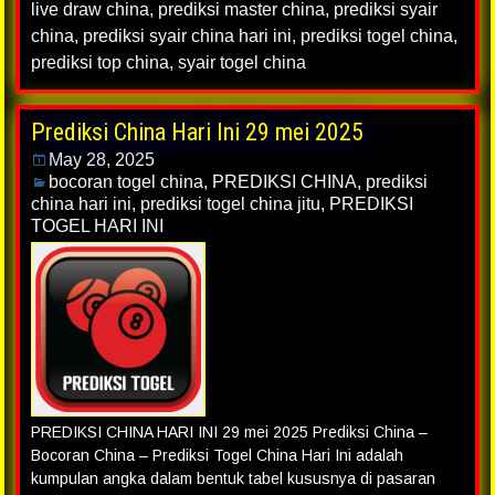
live draw china
,
prediksi master china
,
prediksi syair
china
,
prediksi syair china hari ini
,
prediksi togel china
,
prediksi top china
,
syair togel china
Prediksi China Hari Ini 29 mei 2025
May 28, 2025
bocoran togel china
,
PREDIKSI CHINA
,
prediksi
china hari ini
,
prediksi togel china jitu
,
PREDIKSI
TOGEL HARI INI
PREDIKSI CHINA HARI INI 29 mei 2025 Prediksi China –
Bocoran China – Prediksi Togel China Hari Ini adalah
kumpulan angka dalam bentuk tabel kususnya di pasaran