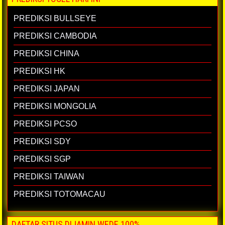
PREDIKSI BULLSEYE
PREDIKSI CAMBODIA
PREDIKSI CHINA
PREDIKSI HK
PREDIKSI JAPAN
PREDIKSI MONGOLIA
PREDIKSI PCSO
PREDIKSI SDY
PREDIKSI SGP
PREDIKSI TAIWAN
PREDIKSI TOTOMACAU
DAFTAR SITUS DIJAMIN WEDE 100%