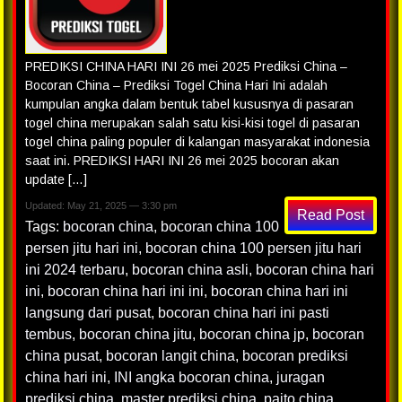
PREDIKSI CHINA HARI INI 26 mei 2025 Prediksi China –
Bocoran China – Prediksi Togel China Hari Ini adalah
kumpulan angka dalam bentuk tabel kususnya di pasaran
togel china merupakan salah satu kisi-kisi togel di pasaran
togel china paling populer di kalangan masyarakat indonesia
saat ini. PREDIKSI HARI INI 26 mei 2025 bocoran akan
update […]
Updated: May 21, 2025 — 3:30 pm
Read Post
Tags:
bocoran china
,
bocoran china 100
persen jitu hari ini
,
bocoran china 100 persen jitu hari
ini 2024 terbaru
,
bocoran china asli
,
bocoran china hari
ini
,
bocoran china hari ini ini
,
bocoran china hari ini
langsung dari pusat
,
bocoran china hari ini pasti
tembus
,
bocoran china jitu
,
bocoran china jp
,
bocoran
china pusat
,
bocoran langit china
,
bocoran prediksi
china hari ini
,
INI angka bocoran china
,
juragan
prediksi china
,
master prediksi china
,
paito china
,