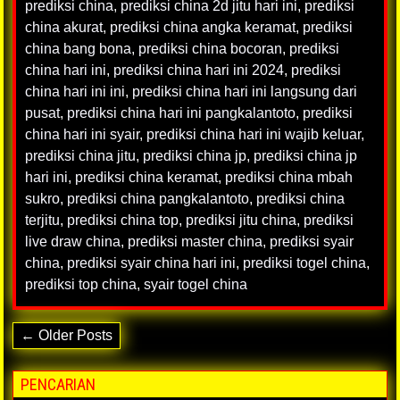
prediksi china
,
prediksi china 2d jitu hari ini
,
prediksi
china akurat
,
prediksi china angka keramat
,
prediksi
china bang bona
,
prediksi china bocoran
,
prediksi
china hari ini
,
prediksi china hari ini 2024
,
prediksi
china hari ini ini
,
prediksi china hari ini langsung dari
pusat
,
prediksi china hari ini pangkalantoto
,
prediksi
china hari ini syair
,
prediksi china hari ini wajib keluar
,
prediksi china jitu
,
prediksi china jp
,
prediksi china jp
hari ini
,
prediksi china keramat
,
prediksi china mbah
sukro
,
prediksi china pangkalantoto
,
prediksi china
terjitu
,
prediksi china top
,
prediksi jitu china
,
prediksi
live draw china
,
prediksi master china
,
prediksi syair
china
,
prediksi syair china hari ini
,
prediksi togel china
,
prediksi top china
,
syair togel china
← Older Posts
PENCARIAN