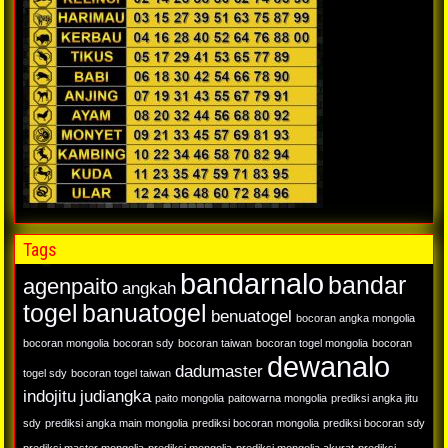
Tags
bandarnalo
bandar
agenpaito
angkah
togel
banuatogel
benuatogel
bocoran angka mongolia
bocoran mongolia
bocoran sdy
bocoran taiwan
bocoran togel mongolia
bocoran
dewanalo
dadumaster
togel sdy
bocoran togel taiwan
indojitu
judiangka
paito mongolia
paitowarna mongolia
prediksi angka jitu
sdy
prediksi angka main mongolia
prediksi bocoran mongolia
prediksi bocoran sdy
prediksi master mongolia
prediksi mongolia
prediksi mongolia akurat
prediksi