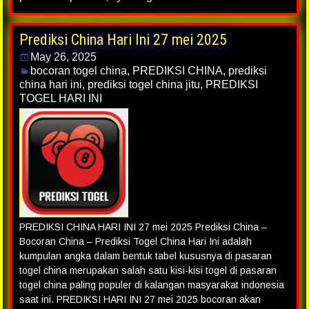
Prediksi China Hari Ini 27 mei 2025
May 26, 2025
bocoran togel china
,
PREDIKSI CHINA
,
prediksi
china hari ini
,
prediksi togel china jitu
,
PREDIKSI
TOGEL HARI INI
PREDIKSI CHINA HARI INI 27 mei 2025 Prediksi China –
Bocoran China – Prediksi Togel China Hari Ini adalah
kumpulan angka dalam bentuk tabel kususnya di pasaran
togel china merupakan salah satu kisi-kisi togel di pasaran
togel china paling populer di kalangan masyarakat indonesia
saat ini. PREDIKSI HARI INI 27 mei 2025 bocoran akan