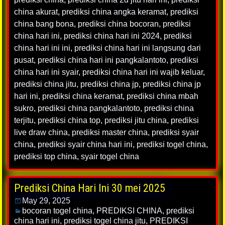
china akurat
,
prediksi china angka keramat
,
prediksi
china bang bona
,
prediksi china bocoran
,
prediksi
china hari ini
,
prediksi china hari ini 2024
,
prediksi
china hari ini ini
,
prediksi china hari ini langsung dari
pusat
,
prediksi china hari ini pangkalantoto
,
prediksi
china hari ini syair
,
prediksi china hari ini wajib keluar
,
prediksi china jitu
,
prediksi china jp
,
prediksi china jp
hari ini
,
prediksi china keramat
,
prediksi china mbah
sukro
,
prediksi china pangkalantoto
,
prediksi china
terjitu
,
prediksi china top
,
prediksi jitu china
,
prediksi
live draw china
,
prediksi master china
,
prediksi syair
china
,
prediksi syair china hari ini
,
prediksi togel china
,
prediksi top china
,
syair togel china
Prediksi China Hari Ini 30 mei 2025
May 29, 2025
bocoran togel china
,
PREDIKSI CHINA
,
prediksi
china hari ini
,
prediksi togel china jitu
,
PREDIKSI