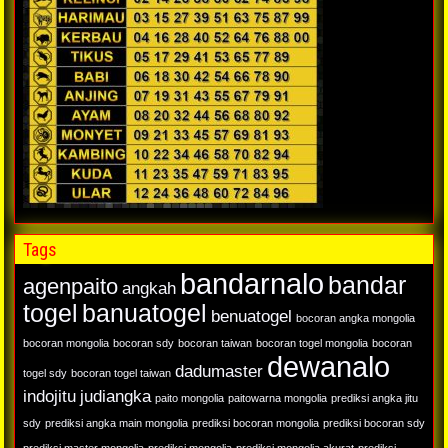
Tags
bandarnalo
bandar
agenpaito
angkah
togel
banuatogel
benuatogel
bocoran angka mongolia
bocoran mongolia
bocoran sdy
bocoran taiwan
bocoran togel mongolia
bocoran
dewanalo
dadumaster
togel sdy
bocoran togel taiwan
indojitu
judiangka
paito mongolia
paitowarna mongolia
prediksi angka jitu
sdy
prediksi angka main mongolia
prediksi bocoran mongolia
prediksi bocoran sdy
prediksi master mongolia
prediksi mongolia
prediksi mongolia akurat
prediksi