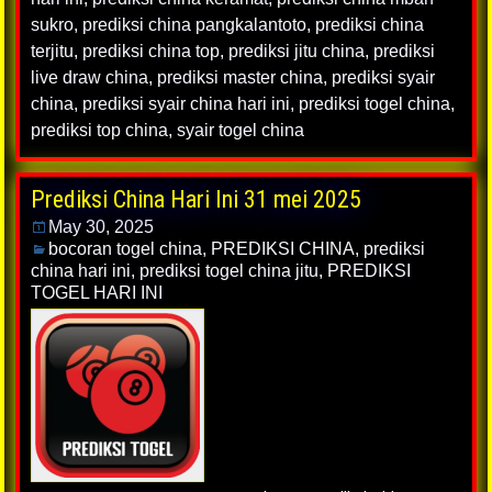
sukro
,
prediksi china pangkalantoto
,
prediksi china
terjitu
,
prediksi china top
,
prediksi jitu china
,
prediksi
live draw china
,
prediksi master china
,
prediksi syair
china
,
prediksi syair china hari ini
,
prediksi togel china
,
prediksi top china
,
syair togel china
Prediksi China Hari Ini 31 mei 2025
May 30, 2025
bocoran togel china
,
PREDIKSI CHINA
,
prediksi
china hari ini
,
prediksi togel china jitu
,
PREDIKSI
TOGEL HARI INI