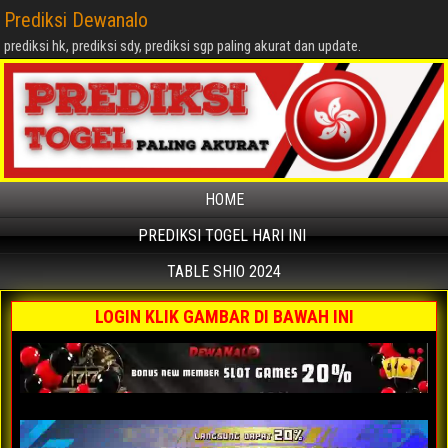
Prediksi Dewanalo
prediksi hk, prediksi sdy, prediksi sgp paling akurat dan update.
HOME
PREDIKSI TOGEL HARI INI
TABLE SHIO 2024
LOGIN KLIK GAMBAR DI BAWAH INI