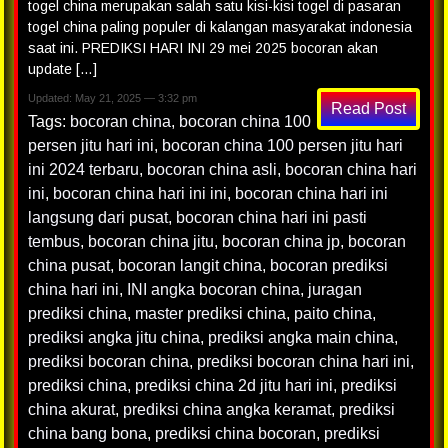
togel china merupakan salah satu kisi-kisi togel di pasaran
togel china paling populer di kalangan masyarakat indonesia
saat ini. PREDIKSI HARI INI 29 mei 2025 bocoran akan
update […]
Updated: May 21, 2025 — 3:32 pm
Read Post
Tags:
bocoran china
,
bocoran china 100
persen jitu hari ini
,
bocoran china 100 persen jitu hari
ini 2024 terbaru
,
bocoran china asli
,
bocoran china hari
ini
,
bocoran china hari ini ini
,
bocoran china hari ini
langsung dari pusat
,
bocoran china hari ini pasti
tembus
,
bocoran china jitu
,
bocoran china jp
,
bocoran
china pusat
,
bocoran langit china
,
bocoran prediksi
china hari ini
,
INI angka bocoran china
,
juragan
prediksi china
,
master prediksi china
,
paito china
,
prediksi angka jitu china
,
prediksi angka main china
,
prediksi bocoran china
,
prediksi bocoran china hari ini
,
prediksi china
,
prediksi china 2d jitu hari ini
,
prediksi
china akurat
,
prediksi china angka keramat
,
prediksi
china bang bona
,
prediksi china bocoran
,
prediksi