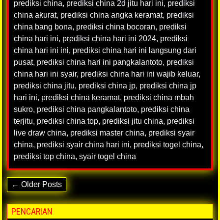
prediksi china
,
prediksi china 2d jitu hari ini
,
prediksi
china akurat
,
prediksi china angka keramat
,
prediksi
china bang bona
,
prediksi china bocoran
,
prediksi
china hari ini
,
prediksi china hari ini 2024
,
prediksi
china hari ini ini
,
prediksi china hari ini langsung dari
pusat
,
prediksi china hari ini pangkalantoto
,
prediksi
china hari ini syair
,
prediksi china hari ini wajib keluar
,
prediksi china jitu
,
prediksi china jp
,
prediksi china jp
hari ini
,
prediksi china keramat
,
prediksi china mbah
sukro
,
prediksi china pangkalantoto
,
prediksi china
terjitu
,
prediksi china top
,
prediksi jitu china
,
prediksi
live draw china
,
prediksi master china
,
prediksi syair
china
,
prediksi syair china hari ini
,
prediksi togel china
,
prediksi top china
,
syair togel china
← Older Posts
PENCARIAN