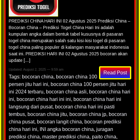
PREDIKSI CHINA HARI INI 02 Agustus 2025 Prediksi China –
Bocoran China – Prediksi Togel China Hari Ini adalah
kumpulan angka dalam bentuk tabel kususnya di pasaran
togel china merupakan salah satu kisi-kisi togel di pasaran
togel china paling populer di kalangan masyarakat indonesia
saat ini. PREDIKSI HARI INI 02 Agustus 2025 bocoran akan
update […]
Updated: August 2, 2025 — 9:59 am
Read Post
Tags:
bocoran china
,
bocoran china 100
persen jitu hari ini
,
bocoran china 100 persen jitu hari
ini 2024 terbaru
,
bocoran china asli
,
bocoran china hari
ini
,
bocoran china hari ini ini
,
bocoran china hari ini
langsung dari pusat
,
bocoran china hari ini pasti
tembus
,
bocoran china jitu
,
bocoran china jp
,
bocoran
china pusat
,
bocoran langit china
,
bocoran prediksi
china hari ini
,
INI angka bocoran china
,
juragan
prediksi china
,
master prediksi china
,
paito china
,