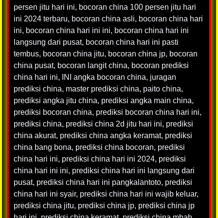
persen jitu hari ini
,
bocoran china 100 persen jitu hari
ini 2024 terbaru
,
bocoran china asli
,
bocoran china hari
ini
,
bocoran china hari ini ini
,
bocoran china hari ini
langsung dari pusat
,
bocoran china hari ini pasti
tembus
,
bocoran china jitu
,
bocoran china jp
,
bocoran
china pusat
,
bocoran langit china
,
bocoran prediksi
china hari ini
,
INI angka bocoran china
,
juragan
prediksi china
,
master prediksi china
,
paito china
,
prediksi angka jitu china
,
prediksi angka main china
,
prediksi bocoran china
,
prediksi bocoran china hari ini
,
prediksi china
,
prediksi china 2d jitu hari ini
,
prediksi
china akurat
,
prediksi china angka keramat
,
prediksi
china bang bona
,
prediksi china bocoran
,
prediksi
china hari ini
,
prediksi china hari ini 2024
,
prediksi
china hari ini ini
,
prediksi china hari ini langsung dari
pusat
,
prediksi china hari ini pangkalantoto
,
prediksi
china hari ini syair
,
prediksi china hari ini wajib keluar
,
prediksi china jitu
,
prediksi china jp
,
prediksi china jp
hari ini
,
prediksi china keramat
,
prediksi china mbah