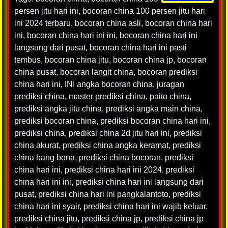
persen jitu hari ini
,
bocoran china 100 persen jitu hari
ini 2024 terbaru
,
bocoran china asli
,
bocoran china hari
ini
,
bocoran china hari ini ini
,
bocoran china hari ini
langsung dari pusat
,
bocoran china hari ini pasti
tembus
,
bocoran china jitu
,
bocoran china jp
,
bocoran
china pusat
,
bocoran langit china
,
bocoran prediksi
china hari ini
,
INI angka bocoran china
,
juragan
prediksi china
,
master prediksi china
,
paito china
,
prediksi angka jitu china
,
prediksi angka main china
,
prediksi bocoran china
,
prediksi bocoran china hari ini
,
prediksi china
,
prediksi china 2d jitu hari ini
,
prediksi
china akurat
,
prediksi china angka keramat
,
prediksi
china bang bona
,
prediksi china bocoran
,
prediksi
china hari ini
,
prediksi china hari ini 2024
,
prediksi
china hari ini ini
,
prediksi china hari ini langsung dari
pusat
,
prediksi china hari ini pangkalantoto
,
prediksi
china hari ini syair
,
prediksi china hari ini wajib keluar
,
prediksi china jitu
,
prediksi china jp
,
prediksi china jp