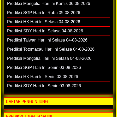
Prediksi Mongolia Hari Ini Kamis 06-08-2026
Prediksi SGP Hari Ini Rabu 05-08-2026
Prediksi HK Hari Ini Selasa 04-08-2026
Prediksi SDY Hari Ini Selasa 04-08-2026
Prediksi Taiwan Hari Ini Selasa 04-08-2026
Prediksi Totomacau Hari Ini Selasa 04-08-2026
Prediksi Mongolia Hari Ini Selasa 04-08-2026
Prediksi SGP Hari Ini Senin 03-08-2026
Prediksi HK Hari Ini Senin 03-08-2026
Prediksi SDY Hari Ini Senin 03-08-2026
DAFTAR PENGUNJUNG
PREDIKSI TOGEL HARI INI