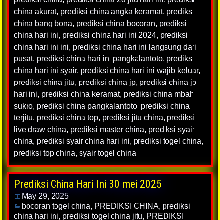
china akurat
,
prediksi china angka keramat
,
prediksi
china bang bona
,
prediksi china bocoran
,
prediksi
china hari ini
,
prediksi china hari ini 2024
,
prediksi
china hari ini ini
,
prediksi china hari ini langsung dari
pusat
,
prediksi china hari ini pangkalantoto
,
prediksi
china hari ini syair
,
prediksi china hari ini wajib keluar
,
prediksi china jitu
,
prediksi china jp
,
prediksi china jp
hari ini
,
prediksi china keramat
,
prediksi china mbah
sukro
,
prediksi china pangkalantoto
,
prediksi china
terjitu
,
prediksi china top
,
prediksi jitu china
,
prediksi
live draw china
,
prediksi master china
,
prediksi syair
china
,
prediksi syair china hari ini
,
prediksi togel china
,
prediksi top china
,
syair togel china
Prediksi China Hari Ini 30 mei 2025
May 29, 2025
bocoran togel china
,
PREDIKSI CHINA
,
prediksi
china hari ini
,
prediksi togel china jitu
,
PREDIKSI