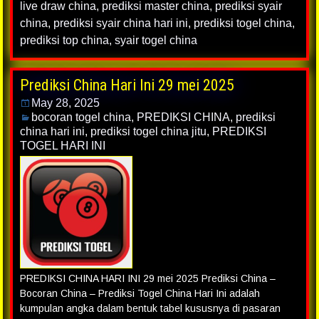
live draw china
,
prediksi master china
,
prediksi syair
china
,
prediksi syair china hari ini
,
prediksi togel china
,
prediksi top china
,
syair togel china
Prediksi China Hari Ini 29 mei 2025
May 28, 2025
bocoran togel china
,
PREDIKSI CHINA
,
prediksi
china hari ini
,
prediksi togel china jitu
,
PREDIKSI
TOGEL HARI INI
PREDIKSI CHINA HARI INI 29 mei 2025 Prediksi China –
Bocoran China – Prediksi Togel China Hari Ini adalah
kumpulan angka dalam bentuk tabel kususnya di pasaran