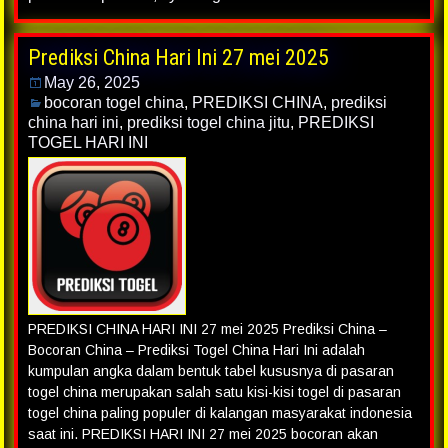
Prediksi China Hari Ini 27 mei 2025
May 26, 2025
bocoran togel china
,
PREDIKSI CHINA
,
prediksi
china hari ini
,
prediksi togel china jitu
,
PREDIKSI
TOGEL HARI INI
PREDIKSI CHINA HARI INI 27 mei 2025 Prediksi China –
Bocoran China – Prediksi Togel China Hari Ini adalah
kumpulan angka dalam bentuk tabel kususnya di pasaran
togel china merupakan salah satu kisi-kisi togel di pasaran
togel china paling populer di kalangan masyarakat indonesia
saat ini. PREDIKSI HARI INI 27 mei 2025 bocoran akan