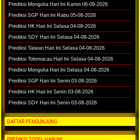
Prediksi Mongolia Hari Ini Kamis 06-08-2026
Prediksi SGP Hari Ini Rabu 05-08-2026
Prediksi HK Hari Ini Selasa 04-08-2026
Prediksi SDY Hari Ini Selasa 04-08-2026
Prediksi Taiwan Hari Ini Selasa 04-08-2026
Prediksi Totomacau Hari Ini Selasa 04-08-2026
Prediksi Mongolia Hari Ini Selasa 04-08-2026
Prediksi SGP Hari Ini Senin 03-08-2026
Prediksi HK Hari Ini Senin 03-08-2026
Prediksi SDY Hari Ini Senin 03-08-2026
DAFTAR PENGUNJUNG
PREDIKSI TOGEL HARI INI