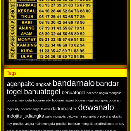
Tags
bandarnalo
bandar
agenpaito
angkah
togel
banuatogel
benuatogel
bocoran angka mongolia
bocoran mongolia
bocoran sdy
bocoran taiwan
bocoran togel mongolia
bocoran
dewanalo
dadumaster
togel sdy
bocoran togel taiwan
indojitu
judiangka
paito mongolia
paitowarna mongolia
prediksi angka jitu
sdy
prediksi angka main mongolia
prediksi bocoran mongolia
prediksi bocoran sdy
prediksi master mongolia
prediksi mongolia
prediksi mongolia akurat
prediksi