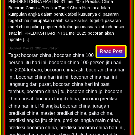
PREDIKSI CHINA HARI INI 31 mei 2025 Prediksi China –
Bocoran China – Prediksi Togel China Hari Ini adalah
kumpulan angka dalam bentuk tabel kususnya di pasaran
togel china merupakan salah satu kisi-kisi togel di pasaran
togel china paling populer di kalangan masyarakat indonesia
saat ini. PREDIKSI HARI INI 31 mei 2025 bocoran akan
update […]
Updated: May 21, 2025 — 3:34 pm
Read Post
Tags:
bocoran china
,
bocoran china 100
persen jitu hari ini
,
bocoran china 100 persen jitu hari
ini 2024 terbaru
,
bocoran china asli
,
bocoran china hari
ini
,
bocoran china hari ini ini
,
bocoran china hari ini
langsung dari pusat
,
bocoran china hari ini pasti
tembus
,
bocoran china jitu
,
bocoran china jp
,
bocoran
china pusat
,
bocoran langit china
,
bocoran prediksi
china hari ini
,
INI angka bocoran china
,
juragan
prediksi china
,
master prediksi china
,
paito china
,
prediksi angka jitu china
,
prediksi angka main china
,
prediksi bocoran china
,
prediksi bocoran china hari ini
,
prediksi china
,
prediksi china 2d jitu hari ini
,
prediksi