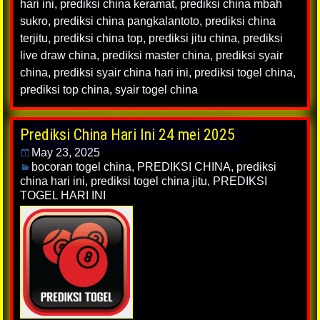
hari ini
,
prediksi china keramat
,
prediksi china mbah
sukro
,
prediksi china pangkalantoto
,
prediksi china
terjitu
,
prediksi china top
,
prediksi jitu china
,
prediksi
live draw china
,
prediksi master china
,
prediksi syair
china
,
prediksi syair china hari ini
,
prediksi togel china
,
prediksi top china
,
syair togel china
Prediksi China Hari Ini 24 mei 2025
May 23, 2025
bocoran togel china
,
PREDIKSI CHINA
,
prediksi
china hari ini
,
prediksi togel china jitu
,
PREDIKSI
TOGEL HARI INI