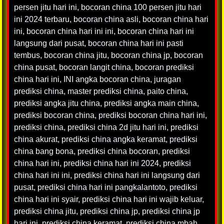
persen jitu hari ini
,
bocoran china 100 persen jitu hari
ini 2024 terbaru
,
bocoran china asli
,
bocoran china hari
ini
,
bocoran china hari ini ini
,
bocoran china hari ini
langsung dari pusat
,
bocoran china hari ini pasti
tembus
,
bocoran china jitu
,
bocoran china jp
,
bocoran
china pusat
,
bocoran langit china
,
bocoran prediksi
china hari ini
,
INI angka bocoran china
,
juragan
prediksi china
,
master prediksi china
,
paito china
,
prediksi angka jitu china
,
prediksi angka main china
,
prediksi bocoran china
,
prediksi bocoran china hari ini
,
prediksi china
,
prediksi china 2d jitu hari ini
,
prediksi
china akurat
,
prediksi china angka keramat
,
prediksi
china bang bona
,
prediksi china bocoran
,
prediksi
china hari ini
,
prediksi china hari ini 2024
,
prediksi
china hari ini ini
,
prediksi china hari ini langsung dari
pusat
,
prediksi china hari ini pangkalantoto
,
prediksi
china hari ini syair
,
prediksi china hari ini wajib keluar
,
prediksi china jitu
,
prediksi china jp
,
prediksi china jp
hari ini
,
prediksi china keramat
,
prediksi china mbah