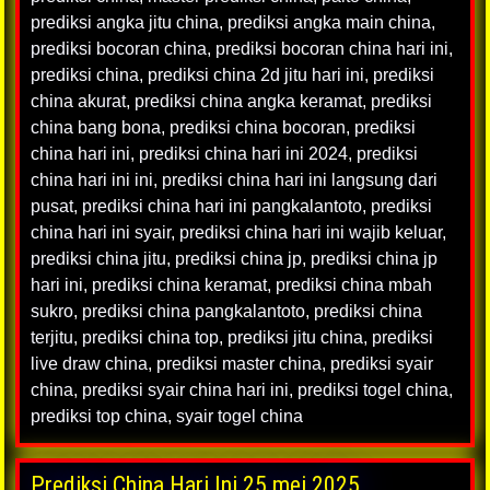
prediksi angka jitu china
,
prediksi angka main china
,
prediksi bocoran china
,
prediksi bocoran china hari ini
,
prediksi china
,
prediksi china 2d jitu hari ini
,
prediksi
china akurat
,
prediksi china angka keramat
,
prediksi
china bang bona
,
prediksi china bocoran
,
prediksi
china hari ini
,
prediksi china hari ini 2024
,
prediksi
china hari ini ini
,
prediksi china hari ini langsung dari
pusat
,
prediksi china hari ini pangkalantoto
,
prediksi
china hari ini syair
,
prediksi china hari ini wajib keluar
,
prediksi china jitu
,
prediksi china jp
,
prediksi china jp
hari ini
,
prediksi china keramat
,
prediksi china mbah
sukro
,
prediksi china pangkalantoto
,
prediksi china
terjitu
,
prediksi china top
,
prediksi jitu china
,
prediksi
live draw china
,
prediksi master china
,
prediksi syair
china
,
prediksi syair china hari ini
,
prediksi togel china
,
prediksi top china
,
syair togel china
Prediksi China Hari Ini 25 mei 2025