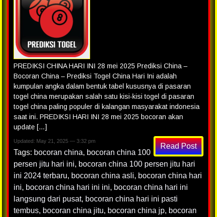
PREDIKSI CHINA HARI INI 28 mei 2025 Prediksi China –
Bocoran China – Prediksi Togel China Hari Ini adalah
kumpulan angka dalam bentuk tabel kususnya di pasaran
togel china merupakan salah satu kisi-kisi togel di pasaran
togel china paling populer di kalangan masyarakat indonesia
saat ini. PREDIKSI HARI INI 28 mei 2025 bocoran akan
update […]
Updated: May 21, 2025 — 3:32 pm
Read Post
Tags:
bocoran china
,
bocoran china 100
persen jitu hari ini
,
bocoran china 100 persen jitu hari
ini 2024 terbaru
,
bocoran china asli
,
bocoran china hari
ini
,
bocoran china hari ini ini
,
bocoran china hari ini
langsung dari pusat
,
bocoran china hari ini pasti
tembus
,
bocoran china jitu
,
bocoran china jp
,
bocoran