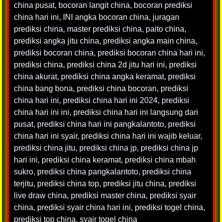
china pusat
,
bocoran langit china
,
bocoran prediksi
china hari ini
,
INI angka bocoran china
,
juragan
prediksi china
,
master prediksi china
,
paito china
,
prediksi angka jitu china
,
prediksi angka main china
,
prediksi bocoran china
,
prediksi bocoran china hari ini
,
prediksi china
,
prediksi china 2d jitu hari ini
,
prediksi
china akurat
,
prediksi china angka keramat
,
prediksi
china bang bona
,
prediksi china bocoran
,
prediksi
china hari ini
,
prediksi china hari ini 2024
,
prediksi
china hari ini ini
,
prediksi china hari ini langsung dari
pusat
,
prediksi china hari ini pangkalantoto
,
prediksi
china hari ini syair
,
prediksi china hari ini wajib keluar
,
prediksi china jitu
,
prediksi china jp
,
prediksi china jp
hari ini
,
prediksi china keramat
,
prediksi china mbah
sukro
,
prediksi china pangkalantoto
,
prediksi china
terjitu
,
prediksi china top
,
prediksi jitu china
,
prediksi
live draw china
,
prediksi master china
,
prediksi syair
china
,
prediksi syair china hari ini
,
prediksi togel china
,
prediksi top china
,
syair togel china