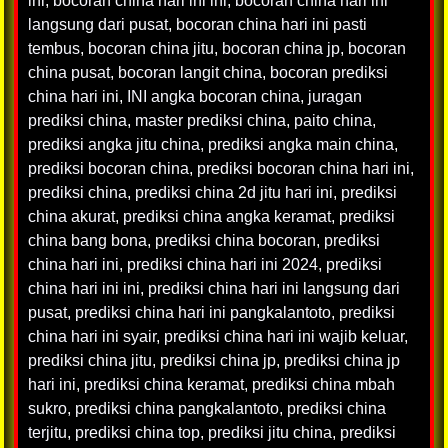
ini
,
bocoran china hari ini ini
,
bocoran china hari ini
langsung dari pusat
,
bocoran china hari ini pasti
tembus
,
bocoran china jitu
,
bocoran china jp
,
bocoran
china pusat
,
bocoran langit china
,
bocoran prediksi
china hari ini
,
INI angka bocoran china
,
juragan
prediksi china
,
master prediksi china
,
paito china
,
prediksi angka jitu china
,
prediksi angka main china
,
prediksi bocoran china
,
prediksi bocoran china hari ini
,
prediksi china
,
prediksi china 2d jitu hari ini
,
prediksi
china akurat
,
prediksi china angka keramat
,
prediksi
china bang bona
,
prediksi china bocoran
,
prediksi
china hari ini
,
prediksi china hari ini 2024
,
prediksi
china hari ini ini
,
prediksi china hari ini langsung dari
pusat
,
prediksi china hari ini pangkalantoto
,
prediksi
china hari ini syair
,
prediksi china hari ini wajib keluar
,
prediksi china jitu
,
prediksi china jp
,
prediksi china jp
hari ini
,
prediksi china keramat
,
prediksi china mbah
sukro
,
prediksi china pangkalantoto
,
prediksi china
terjitu
,
prediksi china top
,
prediksi jitu china
,
prediksi