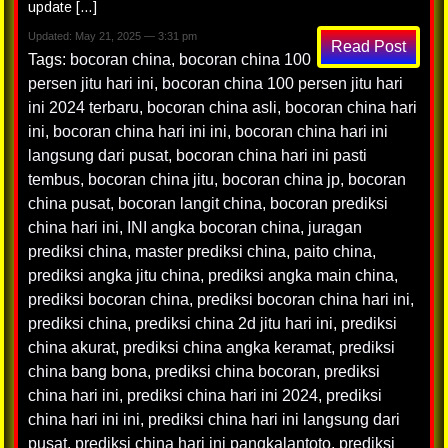
update […]
Updated: May 21, 2025 — 3:31 pm
Read Post
Tags:
bocoran china
,
bocoran china 100
persen jitu hari ini
,
bocoran china 100 persen jitu hari
ini 2024 terbaru
,
bocoran china asli
,
bocoran china hari
ini
,
bocoran china hari ini ini
,
bocoran china hari ini
langsung dari pusat
,
bocoran china hari ini pasti
tembus
,
bocoran china jitu
,
bocoran china jp
,
bocoran
china pusat
,
bocoran langit china
,
bocoran prediksi
china hari ini
,
INI angka bocoran china
,
juragan
prediksi china
,
master prediksi china
,
paito china
,
prediksi angka jitu china
,
prediksi angka main china
,
prediksi bocoran china
,
prediksi bocoran china hari ini
,
prediksi china
,
prediksi china 2d jitu hari ini
,
prediksi
china akurat
,
prediksi china angka keramat
,
prediksi
china bang bona
,
prediksi china bocoran
,
prediksi
china hari ini
,
prediksi china hari ini 2024
,
prediksi
china hari ini ini
,
prediksi china hari ini langsung dari
pusat
,
prediksi china hari ini pangkalantoto
,
prediksi