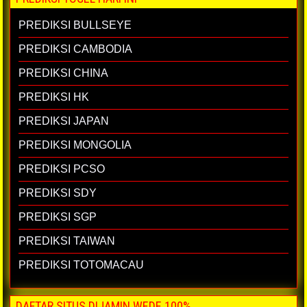
PREDIKSI BULLSEYE
PREDIKSI CAMBODIA
PREDIKSI CHINA
PREDIKSI HK
PREDIKSI JAPAN
PREDIKSI MONGOLIA
PREDIKSI PCSO
PREDIKSI SDY
PREDIKSI SGP
PREDIKSI TAIWAN
PREDIKSI TOTOMACAU
DAFTAR SITUS DIJAMIN WEDE 100%