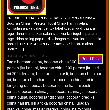
PREDIKSI CHINA HARI INI 26 mei 2025 Prediksi China –
Bocoran China – Prediksi Togel China Hari Ini adalah
kumpulan angka dalam bentuk tabel kususnya di pasaran
togel china merupakan salah satu kisi-kisi togel di pasaran
togel china paling populer di kalangan masyarakat indonesia
saat ini. PREDIKSI HARI INI 26 mei 2025 bocoran akan
update […]
Updated: May 21, 2025 — 3:30 pm
Read Post
Tags:
bocoran china
,
bocoran china 100
persen jitu hari ini
,
bocoran china 100 persen jitu hari
ini 2024 terbaru
,
bocoran china asli
,
bocoran china hari
ini
,
bocoran china hari ini ini
,
bocoran china hari ini
langsung dari pusat
,
bocoran china hari ini pasti
tembus
,
bocoran china jitu
,
bocoran china jp
,
bocoran
china pusat
,
bocoran langit china
,
bocoran prediksi
china hari ini
,
INI angka bocoran china
,
juragan
prediksi china
,
master prediksi china
,
paito china
,