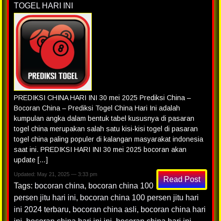
TOGEL HARI INI
PREDIKSI CHINA HARI INI 30 mei 2025 Prediksi China –
Bocoran China – Prediksi Togel China Hari Ini adalah
kumpulan angka dalam bentuk tabel kususnya di pasaran
togel china merupakan salah satu kisi-kisi togel di pasaran
togel china paling populer di kalangan masyarakat indonesia
saat ini. PREDIKSI HARI INI 30 mei 2025 bocoran akan
update […]
Updated: May 21, 2025 — 3:33 pm
Read Post
Tags:
bocoran china
,
bocoran china 100
persen jitu hari ini
,
bocoran china 100 persen jitu hari
ini 2024 terbaru
,
bocoran china asli
,
bocoran china hari