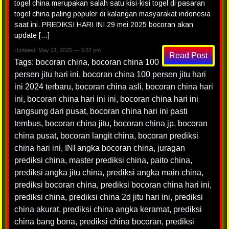
togel china merupakan salah satu kisi-kisi togel di pasaran
togel china paling populer di kalangan masyarakat indonesia
saat ini. PREDIKSI HARI INI 29 mei 2025 bocoran akan
update […]
Updated: May 21, 2025 — 3:32 pm
Read Post
Tags:
bocoran china
,
bocoran china 100
persen jitu hari ini
,
bocoran china 100 persen jitu hari
ini 2024 terbaru
,
bocoran china asli
,
bocoran china hari
ini
,
bocoran china hari ini ini
,
bocoran china hari ini
langsung dari pusat
,
bocoran china hari ini pasti
tembus
,
bocoran china jitu
,
bocoran china jp
,
bocoran
china pusat
,
bocoran langit china
,
bocoran prediksi
china hari ini
,
INI angka bocoran china
,
juragan
prediksi china
,
master prediksi china
,
paito china
,
prediksi angka jitu china
,
prediksi angka main china
,
prediksi bocoran china
,
prediksi bocoran china hari ini
,
prediksi china
,
prediksi china 2d jitu hari ini
,
prediksi
china akurat
,
prediksi china angka keramat
,
prediksi
china bang bona
,
prediksi china bocoran
,
prediksi