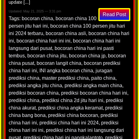
update […]
Updated: May 21, 2025 — 3:31 pm
Read Post
Tags:
bocoran china
,
bocoran china 100
persen jitu hari ini
,
bocoran china 100 persen jitu hari
ini 2024 terbaru
,
bocoran china asli
,
bocoran china hari
ini
,
bocoran china hari ini ini
,
bocoran china hari ini
langsung dari pusat
,
bocoran china hari ini pasti
tembus
,
bocoran china jitu
,
bocoran china jp
,
bocoran
china pusat
,
bocoran langit china
,
bocoran prediksi
china hari ini
,
INI angka bocoran china
,
juragan
prediksi china
,
master prediksi china
,
paito china
,
prediksi angka jitu china
,
prediksi angka main china
,
prediksi bocoran china
,
prediksi bocoran china hari ini
,
prediksi china
,
prediksi china 2d jitu hari ini
,
prediksi
china akurat
,
prediksi china angka keramat
,
prediksi
china bang bona
,
prediksi china bocoran
,
prediksi
china hari ini
,
prediksi china hari ini 2024
,
prediksi
china hari ini ini
,
prediksi china hari ini langsung dari
pusat
,
prediksi china hari ini pangkalantoto
,
prediksi