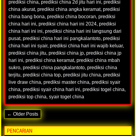
prediksi china
,
prediksi china 2d jitu hari ini
,
prediksi
china akurat
,
prediksi china angka keramat
,
prediksi
china bang bona
,
prediksi china bocoran
,
prediksi
china hari ini
,
prediksi china hari ini 2024
,
prediksi
china hari ini ini
,
prediksi china hari ini langsung dari
pusat
,
prediksi china hari ini pangkalantoto
,
prediksi
china hari ini syair
,
prediksi china hari ini wajib keluar
,
prediksi china jitu
,
prediksi china jp
,
prediksi china jp
hari ini
,
prediksi china keramat
,
prediksi china mbah
sukro
,
prediksi china pangkalantoto
,
prediksi china
terjitu
,
prediksi china top
,
prediksi jitu china
,
prediksi
live draw china
,
prediksi master china
,
prediksi syair
china
,
prediksi syair china hari ini
,
prediksi togel china
,
prediksi top china
,
syair togel china
← Older Posts
PENCARIAN