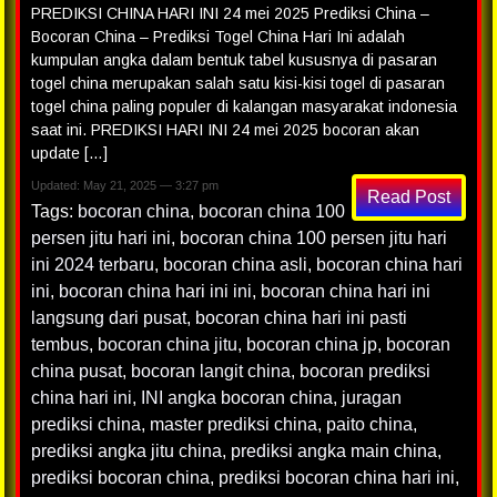
PREDIKSI CHINA HARI INI 24 mei 2025 Prediksi China –
Bocoran China – Prediksi Togel China Hari Ini adalah
kumpulan angka dalam bentuk tabel kususnya di pasaran
togel china merupakan salah satu kisi-kisi togel di pasaran
togel china paling populer di kalangan masyarakat indonesia
saat ini. PREDIKSI HARI INI 24 mei 2025 bocoran akan
update […]
Updated: May 21, 2025 — 3:27 pm
Read Post
Tags:
bocoran china
,
bocoran china 100
persen jitu hari ini
,
bocoran china 100 persen jitu hari
ini 2024 terbaru
,
bocoran china asli
,
bocoran china hari
ini
,
bocoran china hari ini ini
,
bocoran china hari ini
langsung dari pusat
,
bocoran china hari ini pasti
tembus
,
bocoran china jitu
,
bocoran china jp
,
bocoran
china pusat
,
bocoran langit china
,
bocoran prediksi
china hari ini
,
INI angka bocoran china
,
juragan
prediksi china
,
master prediksi china
,
paito china
,
prediksi angka jitu china
,
prediksi angka main china
,
prediksi bocoran china
,
prediksi bocoran china hari ini
,