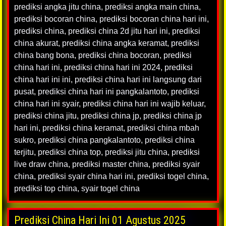
prediksi angka jitu china
,
prediksi angka main china
,
prediksi bocoran china
,
prediksi bocoran china hari ini
,
prediksi china
,
prediksi china 2d jitu hari ini
,
prediksi
china akurat
,
prediksi china angka keramat
,
prediksi
china bang bona
,
prediksi china bocoran
,
prediksi
china hari ini
,
prediksi china hari ini 2024
,
prediksi
china hari ini ini
,
prediksi china hari ini langsung dari
pusat
,
prediksi china hari ini pangkalantoto
,
prediksi
china hari ini syair
,
prediksi china hari ini wajib keluar
,
prediksi china jitu
,
prediksi china jp
,
prediksi china jp
hari ini
,
prediksi china keramat
,
prediksi china mbah
sukro
,
prediksi china pangkalantoto
,
prediksi china
terjitu
,
prediksi china top
,
prediksi jitu china
,
prediksi
live draw china
,
prediksi master china
,
prediksi syair
china
,
prediksi syair china hari ini
,
prediksi togel china
,
prediksi top china
,
syair togel china
Prediksi China Hari Ini 01 Agustus 2025