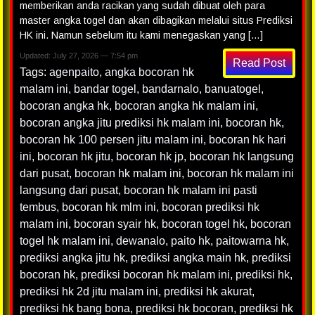
memberikan anda racikan yang sudah dibuat oleh para
master angka togel dan akan dibagikan melalui situs Prediksi
HK ini. Namun sebelum itu kami menegaskan yang […]
Updated: July 27, 2026 — 7:54 pm
Read Post
Tags:
agenpaito
,
angka bocoran hk
malam ini
,
bandar togel
,
bandarnalo
,
banuatogel
,
bocoran angka hk
,
bocoran angka hk malam ini
,
bocoran angka jitu prediksi hk malam ini
,
bocoran hk
,
bocoran hk 100 persen jitu malam ini
,
bocoran hk hari
ini
,
bocoran hk jitu
,
bocoran hk jp
,
bocoran hk langsung
dari pusat
,
bocoran hk malam ini
,
bocoran hk malam ini
langsung dari pusat
,
bocoran hk malam ini pasti
tembus
,
bocoran hk mlm ini
,
bocoran prediksi hk
malam ini
,
bocoran syair hk
,
bocoran togel hk
,
bocoran
togel hk malam ini
,
dewanalo
,
paito hk
,
paitowarna hk
,
prediksi angka jitu hk
,
prediksi angka main hk
,
prediksi
bocoran hk
,
prediksi bocoran hk malam ini
,
prediksi hk
,
prediksi hk 2d jitu malam ini
,
prediksi hk akurat
,
prediksi hk bang bona
,
prediksi hk bocoran
,
prediksi hk