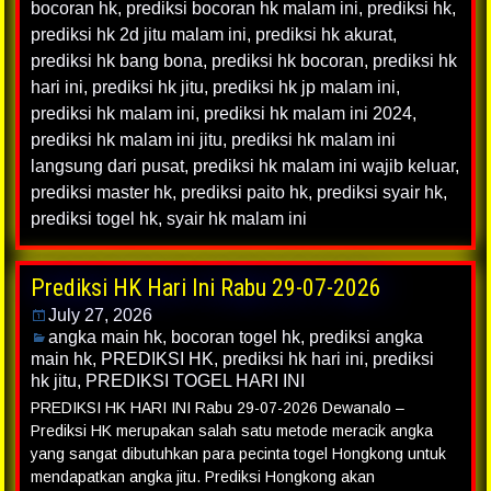
bocoran hk
,
prediksi bocoran hk malam ini
,
prediksi hk
,
prediksi hk 2d jitu malam ini
,
prediksi hk akurat
,
prediksi hk bang bona
,
prediksi hk bocoran
,
prediksi hk
hari ini
,
prediksi hk jitu
,
prediksi hk jp malam ini
,
prediksi hk malam ini
,
prediksi hk malam ini 2024
,
prediksi hk malam ini jitu
,
prediksi hk malam ini
langsung dari pusat
,
prediksi hk malam ini wajib keluar
,
prediksi master hk
,
prediksi paito hk
,
prediksi syair hk
,
prediksi togel hk
,
syair hk malam ini
Prediksi HK Hari Ini Rabu 29-07-2026
July 27, 2026
angka main hk
,
bocoran togel hk
,
prediksi angka
main hk
,
PREDIKSI HK
,
prediksi hk hari ini
,
prediksi
hk jitu
,
PREDIKSI TOGEL HARI INI
PREDIKSI HK HARI INI Rabu 29-07-2026 Dewanalo –
Prediksi HK merupakan salah satu metode meracik angka
yang sangat dibutuhkan para pecinta togel Hongkong untuk
mendapatkan angka jitu. Prediksi Hongkong akan