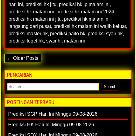
hari ini
,
prediksi hk jitu
,
prediksi hk jp malam ini
,
prediksi hk malam ini
,
prediksi hk malam ini 2024
,
prediksi hk malam ini jitu
,
prediksi hk malam ini
langsung dari pusat
,
prediksi hk malam ini wajib keluar
,
prediksi master hk
,
prediksi paito hk
,
prediksi syair hk
,
prediksi togel hk
,
syair hk malam ini
← Older Posts
PENCARIAN
POSTINGAN TERBARU
Prediksi SGP Hari Ini Minggu 09-08-2026
Prediksi HK Hari Ini Minggu 09-08-2026
Prediksi SDY Hari Ini Minggu 09-08-2026