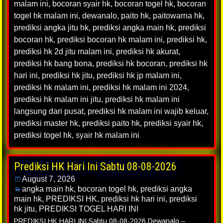
malam ini
,
bocoran syair hk
,
bocoran togel hk
,
bocoran
togel hk malam ini
,
dewanalo
,
paito hk
,
paitowarna hk
,
prediksi angka jitu hk
,
prediksi angka main hk
,
prediksi
bocoran hk
,
prediksi bocoran hk malam ini
,
prediksi hk
,
prediksi hk 2d jitu malam ini
,
prediksi hk akurat
,
prediksi hk bang bona
,
prediksi hk bocoran
,
prediksi hk
hari ini
,
prediksi hk jitu
,
prediksi hk jp malam ini
,
prediksi hk malam ini
,
prediksi hk malam ini 2024
,
prediksi hk malam ini jitu
,
prediksi hk malam ini
langsung dari pusat
,
prediksi hk malam ini wajib keluar
,
prediksi master hk
,
prediksi paito hk
,
prediksi syair hk
,
prediksi togel hk
,
syair hk malam ini
Prediksi HK Hari Ini Sabtu 08-08-2026
August 7, 2026
angka main hk
,
bocoran togel hk
,
prediksi angka
main hk
,
PREDIKSI HK
,
prediksi hk hari ini
,
prediksi
hk jitu
,
PREDIKSI TOGEL HARI INI
PREDIKSI HK HARI INI Sabtu 08-08-2026 Dewanalo –