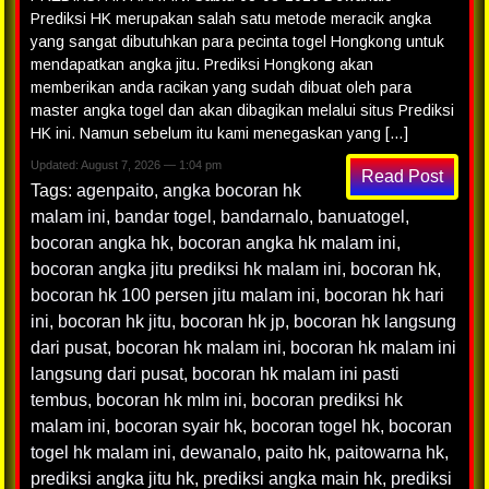
Prediksi HK merupakan salah satu metode meracik angka
yang sangat dibutuhkan para pecinta togel Hongkong untuk
mendapatkan angka jitu. Prediksi Hongkong akan
memberikan anda racikan yang sudah dibuat oleh para
master angka togel dan akan dibagikan melalui situs Prediksi
HK ini. Namun sebelum itu kami menegaskan yang […]
Updated: August 7, 2026 — 1:04 pm
Read Post
Tags:
agenpaito
,
angka bocoran hk
malam ini
,
bandar togel
,
bandarnalo
,
banuatogel
,
bocoran angka hk
,
bocoran angka hk malam ini
,
bocoran angka jitu prediksi hk malam ini
,
bocoran hk
,
bocoran hk 100 persen jitu malam ini
,
bocoran hk hari
ini
,
bocoran hk jitu
,
bocoran hk jp
,
bocoran hk langsung
dari pusat
,
bocoran hk malam ini
,
bocoran hk malam ini
langsung dari pusat
,
bocoran hk malam ini pasti
tembus
,
bocoran hk mlm ini
,
bocoran prediksi hk
malam ini
,
bocoran syair hk
,
bocoran togel hk
,
bocoran
togel hk malam ini
,
dewanalo
,
paito hk
,
paitowarna hk
,
prediksi angka jitu hk
,
prediksi angka main hk
,
prediksi