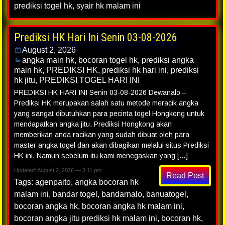
prediksi togel hk
,
syair hk malam ini
Prediksi HK Hari Ini Senin 03-08-2026
August 2, 2026
angka main hk
,
bocoran togel hk
,
prediksi angka
main hk
,
PREDIKSI HK
,
prediksi hk hari ini
,
prediksi
hk jitu
,
PREDIKSI TOGEL HARI INI
PREDIKSI HK HARI INI Senin 03-08-2026 Dewanalo –
Prediksi HK merupakan salah satu metode meracik angka
yang sangat dibutuhkan para pecinta togel Hongkong untuk
mendapatkan angka jitu. Prediksi Hongkong akan
memberikan anda racikan yang sudah dibuat oleh para
master angka togel dan akan dibagikan melalui situs Prediksi
HK ini. Namun sebelum itu kami menegaskan yang […]
Updated: August 2, 2026 — 3:11 pm
Read Post
Tags:
agenpaito
,
angka bocoran hk
malam ini
,
bandar togel
,
bandarnalo
,
banuatogel
,
bocoran angka hk
,
bocoran angka hk malam ini
,
bocoran angka jitu prediksi hk malam ini
,
bocoran hk
,