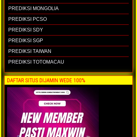
PREDIKSI MONGOLIA
PREDIKSI PCSO
PREDIKSI SDY
PREDIKSI SGP
PREDIKSI TAIWAN
PREDIKSI TOTOMACAU
DAFTAR SITUS DIJAMIN WEDE 100%