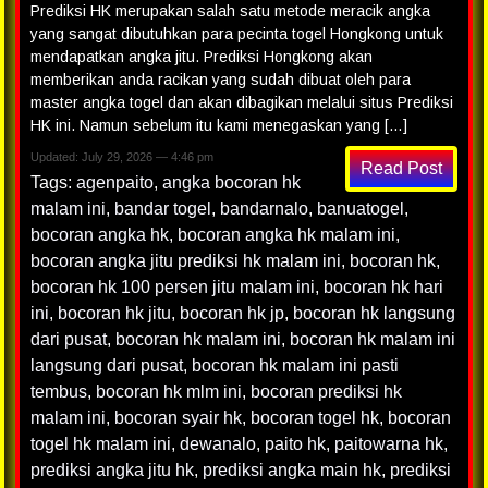
Prediksi HK merupakan salah satu metode meracik angka
yang sangat dibutuhkan para pecinta togel Hongkong untuk
mendapatkan angka jitu. Prediksi Hongkong akan
memberikan anda racikan yang sudah dibuat oleh para
master angka togel dan akan dibagikan melalui situs Prediksi
HK ini. Namun sebelum itu kami menegaskan yang […]
Updated: July 29, 2026 — 4:46 pm
Read Post
Tags:
agenpaito
,
angka bocoran hk
malam ini
,
bandar togel
,
bandarnalo
,
banuatogel
,
bocoran angka hk
,
bocoran angka hk malam ini
,
bocoran angka jitu prediksi hk malam ini
,
bocoran hk
,
bocoran hk 100 persen jitu malam ini
,
bocoran hk hari
ini
,
bocoran hk jitu
,
bocoran hk jp
,
bocoran hk langsung
dari pusat
,
bocoran hk malam ini
,
bocoran hk malam ini
langsung dari pusat
,
bocoran hk malam ini pasti
tembus
,
bocoran hk mlm ini
,
bocoran prediksi hk
malam ini
,
bocoran syair hk
,
bocoran togel hk
,
bocoran
togel hk malam ini
,
dewanalo
,
paito hk
,
paitowarna hk
,
prediksi angka jitu hk
,
prediksi angka main hk
,
prediksi