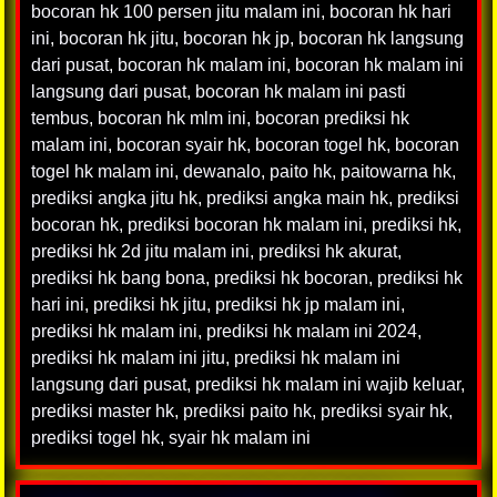
bocoran hk 100 persen jitu malam ini
,
bocoran hk hari
ini
,
bocoran hk jitu
,
bocoran hk jp
,
bocoran hk langsung
dari pusat
,
bocoran hk malam ini
,
bocoran hk malam ini
langsung dari pusat
,
bocoran hk malam ini pasti
tembus
,
bocoran hk mlm ini
,
bocoran prediksi hk
malam ini
,
bocoran syair hk
,
bocoran togel hk
,
bocoran
togel hk malam ini
,
dewanalo
,
paito hk
,
paitowarna hk
,
prediksi angka jitu hk
,
prediksi angka main hk
,
prediksi
bocoran hk
,
prediksi bocoran hk malam ini
,
prediksi hk
,
prediksi hk 2d jitu malam ini
,
prediksi hk akurat
,
prediksi hk bang bona
,
prediksi hk bocoran
,
prediksi hk
hari ini
,
prediksi hk jitu
,
prediksi hk jp malam ini
,
prediksi hk malam ini
,
prediksi hk malam ini 2024
,
prediksi hk malam ini jitu
,
prediksi hk malam ini
langsung dari pusat
,
prediksi hk malam ini wajib keluar
,
prediksi master hk
,
prediksi paito hk
,
prediksi syair hk
,
prediksi togel hk
,
syair hk malam ini