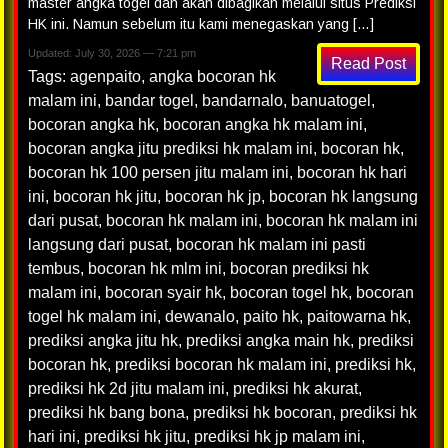
master angka togel dan akan dibagikan melalui situs Prediksi
HK ini. Namun sebelum itu kami menegaskan yang […]
Updated: July 30, 2026 — 7:21 pm
Read Post
Tags:
agenpaito
,
angka bocoran hk
malam ini
,
bandar togel
,
bandarnalo
,
banuatogel
,
bocoran angka hk
,
bocoran angka hk malam ini
,
bocoran angka jitu prediksi hk malam ini
,
bocoran hk
,
bocoran hk 100 persen jitu malam ini
,
bocoran hk hari
ini
,
bocoran hk jitu
,
bocoran hk jp
,
bocoran hk langsung
dari pusat
,
bocoran hk malam ini
,
bocoran hk malam ini
langsung dari pusat
,
bocoran hk malam ini pasti
tembus
,
bocoran hk mlm ini
,
bocoran prediksi hk
malam ini
,
bocoran syair hk
,
bocoran togel hk
,
bocoran
togel hk malam ini
,
dewanalo
,
paito hk
,
paitowarna hk
,
prediksi angka jitu hk
,
prediksi angka main hk
,
prediksi
bocoran hk
,
prediksi bocoran hk malam ini
,
prediksi hk
,
prediksi hk 2d jitu malam ini
,
prediksi hk akurat
,
prediksi hk bang bona
,
prediksi hk bocoran
,
prediksi hk
hari ini
,
prediksi hk jitu
,
prediksi hk jp malam ini
,