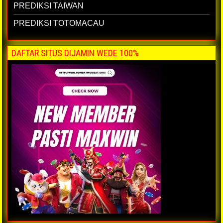
PREDIKSI TAIWAN
PREDIKSI TOTOMACAU
DAFTAR SITUS DIJAMIN WEDE 100%