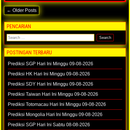
← Older Posts
PENCARIAN
POSTINGAN TERBARU
Prediksi SGP Hari Ini Minggu 09-08-2026
Prediksi HK Hari Ini Minggu 09-08-2026
Prediksi SDY Hari Ini Minggu 09-08-2026
Prediksi Taiwan Hari Ini Minggu 09-08-2026
Prediksi Totomacau Hari Ini Minggu 09-08-2026
Prediksi Mongolia Hari Ini Minggu 09-08-2026
Prediksi SGP Hari Ini Sabtu 08-08-2026