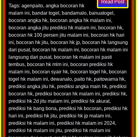
Read Post
Tags:
agenpaito
,
angka bocoran hk
malam ini
,
bandar togel
,
bandarnalo
,
banuatogel
,
bocoran angka hk
,
bocoran angka hk malam ini
,
bocoran angka jitu prediksi hk malam ini
,
bocoran hk
,
bocoran hk 100 persen jitu malam ini
,
bocoran hk hari
ini
,
bocoran hk jitu
,
bocoran hk jp
,
bocoran hk langsung
dari pusat
,
bocoran hk malam ini
,
bocoran hk malam ini
langsung dari pusat
,
bocoran hk malam ini pasti
tembus
,
bocoran hk mlm ini
,
bocoran prediksi hk
malam ini
,
bocoran syair hk
,
bocoran togel hk
,
bocoran
togel hk malam ini
,
dewanalo
,
paito hk
,
paitowarna hk
,
prediksi angka jitu hk
,
prediksi angka main hk
,
prediksi
bocoran hk
,
prediksi bocoran hk malam ini
,
prediksi hk
,
prediksi hk 2d jitu malam ini
,
prediksi hk akurat
,
prediksi hk bang bona
,
prediksi hk bocoran
,
prediksi hk
hari ini
,
prediksi hk jitu
,
prediksi hk jp malam ini
,
prediksi hk malam ini
,
prediksi hk malam ini 2024
,
prediksi hk malam ini jitu
,
prediksi hk malam ini