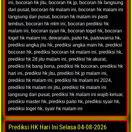
ini
,
bocoran hk jitu
,
bocoran hk jp
,
bocoran hk langsung
dari pusat
,
bocoran hk malam ini
,
bocoran hk malam ini
langsung dari pusat
,
bocoran hk malam ini pasti
tembus
,
bocoran hk mlm ini
,
bocoran prediksi hk
malam ini
,
bocoran syair hk
,
bocoran togel hk
,
bocoran
togel hk malam ini
,
dewanalo
,
paito hk
,
paitowarna hk
,
prediksi angka jitu hk
,
prediksi angka main hk
,
prediksi
bocoran hk
,
prediksi bocoran hk malam ini
,
prediksi hk
,
prediksi hk 2d jitu malam ini
,
prediksi hk akurat
,
prediksi hk bang bona
,
prediksi hk bocoran
,
prediksi hk
hari ini
,
prediksi hk jitu
,
prediksi hk jp malam ini
,
prediksi hk malam ini
,
prediksi hk malam ini 2024
,
prediksi hk malam ini jitu
,
prediksi hk malam ini
langsung dari pusat
,
prediksi hk malam ini wajib keluar
,
prediksi master hk
,
prediksi paito hk
,
prediksi syair hk
,
prediksi togel hk
,
syair hk malam ini
Prediksi HK Hari Ini Selasa 04-08-2026