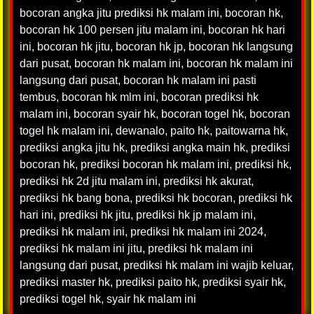
bocoran angka jitu prediksi hk malam ini
,
bocoran hk
,
bocoran hk 100 persen jitu malam ini
,
bocoran hk hari
ini
,
bocoran hk jitu
,
bocoran hk jp
,
bocoran hk langsung
dari pusat
,
bocoran hk malam ini
,
bocoran hk malam ini
langsung dari pusat
,
bocoran hk malam ini pasti
tembus
,
bocoran hk mlm ini
,
bocoran prediksi hk
malam ini
,
bocoran syair hk
,
bocoran togel hk
,
bocoran
togel hk malam ini
,
dewanalo
,
paito hk
,
paitowarna hk
,
prediksi angka jitu hk
,
prediksi angka main hk
,
prediksi
bocoran hk
,
prediksi bocoran hk malam ini
,
prediksi hk
,
prediksi hk 2d jitu malam ini
,
prediksi hk akurat
,
prediksi hk bang bona
,
prediksi hk bocoran
,
prediksi hk
hari ini
,
prediksi hk jitu
,
prediksi hk jp malam ini
,
prediksi hk malam ini
,
prediksi hk malam ini 2024
,
prediksi hk malam ini jitu
,
prediksi hk malam ini
langsung dari pusat
,
prediksi hk malam ini wajib keluar
,
prediksi master hk
,
prediksi paito hk
,
prediksi syair hk
,
prediksi togel hk
,
syair hk malam ini