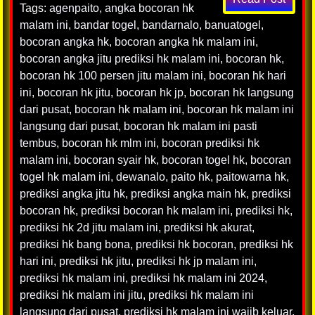
Tags:
agenpaito
,
angka bocoran hk
malam ini
,
bandar togel
,
bandarnalo
,
banuatogel
,
bocoran angka hk
,
bocoran angka hk malam ini
,
bocoran angka jitu prediksi hk malam ini
,
bocoran hk
,
bocoran hk 100 persen jitu malam ini
,
bocoran hk hari
ini
,
bocoran hk jitu
,
bocoran hk jp
,
bocoran hk langsung
dari pusat
,
bocoran hk malam ini
,
bocoran hk malam ini
langsung dari pusat
,
bocoran hk malam ini pasti
tembus
,
bocoran hk mlm ini
,
bocoran prediksi hk
malam ini
,
bocoran syair hk
,
bocoran togel hk
,
bocoran
togel hk malam ini
,
dewanalo
,
paito hk
,
paitowarna hk
,
prediksi angka jitu hk
,
prediksi angka main hk
,
prediksi
bocoran hk
,
prediksi bocoran hk malam ini
,
prediksi hk
,
prediksi hk 2d jitu malam ini
,
prediksi hk akurat
,
prediksi hk bang bona
,
prediksi hk bocoran
,
prediksi hk
hari ini
,
prediksi hk jitu
,
prediksi hk jp malam ini
,
prediksi hk malam ini
,
prediksi hk malam ini 2024
,
prediksi hk malam ini jitu
,
prediksi hk malam ini
langsung dari pusat
,
prediksi hk malam ini wajib keluar
,