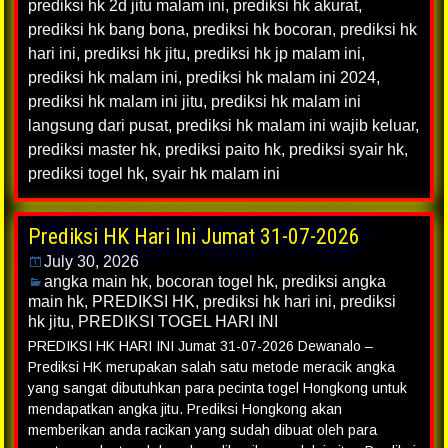
prediksi hk 2d jitu malam ini
,
prediksi hk akurat
,
prediksi hk bang bona
,
prediksi hk bocoran
,
prediksi hk
hari ini
,
prediksi hk jitu
,
prediksi hk jp malam ini
,
prediksi hk malam ini
,
prediksi hk malam ini 2024
,
prediksi hk malam ini jitu
,
prediksi hk malam ini
langsung dari pusat
,
prediksi hk malam ini wajib keluar
,
prediksi master hk
,
prediksi paito hk
,
prediksi syair hk
,
prediksi togel hk
,
syair hk malam ini
Prediksi HK Hari Ini Jumat 31-07-2026
July 30, 2026
angka main hk
,
bocoran togel hk
,
prediksi angka
main hk
,
PREDIKSI HK
,
prediksi hk hari ini
,
prediksi
hk jitu
,
PREDIKSI TOGEL HARI INI
PREDIKSI HK HARI INI Jumat 31-07-2026 Dewanalo –
Prediksi HK merupakan salah satu metode meracik angka
yang sangat dibutuhkan para pecinta togel Hongkong untuk
mendapatkan angka jitu. Prediksi Hongkong akan
memberikan anda racikan yang sudah dibuat oleh para