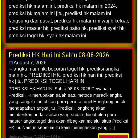
prediksi hk malam ini
,
prediksi hk malam ini 2024
,
prediksi hk malam ini jitu
,
prediksi hk malam ini
langsung dari pusat
,
prediksi hk malam ini wajib keluar
,
prediksi master hk
,
prediksi paito hk
,
prediksi syair hk
,
prediksi togel hk
,
syair hk malam ini
Prediksi HK Hari Ini Sabtu 08-08-2026
August 7, 2026
angka main hk
,
bocoran togel hk
,
prediksi angka
main hk
,
PREDIKSI HK
,
prediksi hk hari ini
,
prediksi
hk jitu
,
PREDIKSI TOGEL HARI INI
PREDIKSI HK HARI INI Sabtu 08-08-2026 Dewanalo –
Prediksi HK merupakan salah satu metode meracik angka
yang sangat dibutuhkan para pecinta togel Hongkong untuk
mendapatkan angka jitu. Prediksi Hongkong akan
memberikan anda racikan yang sudah dibuat oleh para
master angka togel dan akan dibagikan melalui situs Prediksi
HK ini. Namun sebelum itu kami menegaskan yang […]
Updated: August 7, 2026 — 1:04 pm