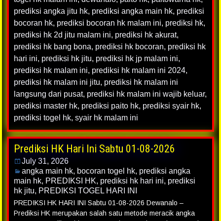
prediksi angka jitu hk
,
prediksi angka main hk
,
prediksi
bocoran hk
,
prediksi bocoran hk malam ini
,
prediksi hk
,
prediksi hk 2d jitu malam ini
,
prediksi hk akurat
,
prediksi hk bang bona
,
prediksi hk bocoran
,
prediksi hk
hari ini
,
prediksi hk jitu
,
prediksi hk jp malam ini
,
prediksi hk malam ini
,
prediksi hk malam ini 2024
,
prediksi hk malam ini jitu
,
prediksi hk malam ini
langsung dari pusat
,
prediksi hk malam ini wajib keluar
,
prediksi master hk
,
prediksi paito hk
,
prediksi syair hk
,
prediksi togel hk
,
syair hk malam ini
Prediksi HK Hari Ini Sabtu 01-08-2026
July 31, 2026
angka main hk
,
bocoran togel hk
,
prediksi angka
main hk
,
PREDIKSI HK
,
prediksi hk hari ini
,
prediksi
hk jitu
,
PREDIKSI TOGEL HARI INI
PREDIKSI HK HARI INI Sabtu 01-08-2026 Dewanalo –
Prediksi HK merupakan salah satu metode meracik angka