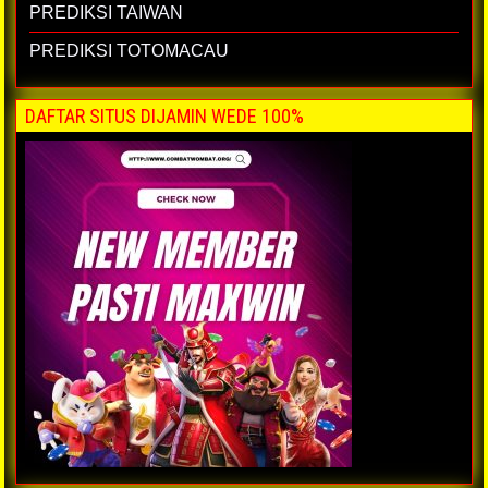
PREDIKSI TAIWAN
PREDIKSI TOTOMACAU
DAFTAR SITUS DIJAMIN WEDE 100%