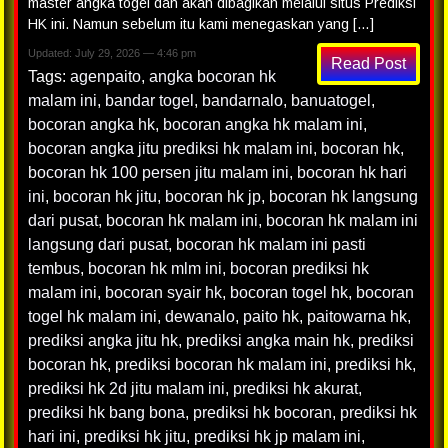
master angka togel dan akan dibagikan melalui situs Prediksi
HK ini. Namun sebelum itu kami menegaskan yang […]
Updated: July 29, 2026 — 4:46 pm
Read Post
Tags:
agenpaito
,
angka bocoran hk
malam ini
,
bandar togel
,
bandarnalo
,
banuatogel
,
bocoran angka hk
,
bocoran angka hk malam ini
,
bocoran angka jitu prediksi hk malam ini
,
bocoran hk
,
bocoran hk 100 persen jitu malam ini
,
bocoran hk hari
ini
,
bocoran hk jitu
,
bocoran hk jp
,
bocoran hk langsung
dari pusat
,
bocoran hk malam ini
,
bocoran hk malam ini
langsung dari pusat
,
bocoran hk malam ini pasti
tembus
,
bocoran hk mlm ini
,
bocoran prediksi hk
malam ini
,
bocoran syair hk
,
bocoran togel hk
,
bocoran
togel hk malam ini
,
dewanalo
,
paito hk
,
paitowarna hk
,
prediksi angka jitu hk
,
prediksi angka main hk
,
prediksi
bocoran hk
,
prediksi bocoran hk malam ini
,
prediksi hk
,
prediksi hk 2d jitu malam ini
,
prediksi hk akurat
,
prediksi hk bang bona
,
prediksi hk bocoran
,
prediksi hk
hari ini
,
prediksi hk jitu
,
prediksi hk jp malam ini
,