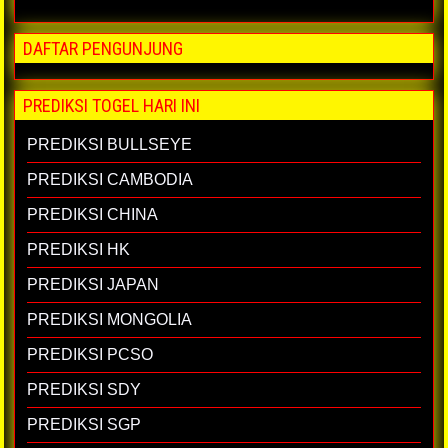
DAFTAR PENGUNJUNG
PREDIKSI TOGEL HARI INI
PREDIKSI BULLSEYE
PREDIKSI CAMBODIA
PREDIKSI CHINA
PREDIKSI HK
PREDIKSI JAPAN
PREDIKSI MONGOLIA
PREDIKSI PCSO
PREDIKSI SDY
PREDIKSI SGP