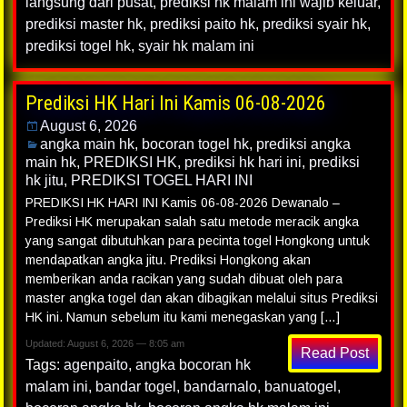
langsung dari pusat
,
prediksi hk malam ini wajib keluar
,
prediksi master hk
,
prediksi paito hk
,
prediksi syair hk
,
prediksi togel hk
,
syair hk malam ini
Prediksi HK Hari Ini Kamis 06-08-2026
August 6, 2026
angka main hk
,
bocoran togel hk
,
prediksi angka
main hk
,
PREDIKSI HK
,
prediksi hk hari ini
,
prediksi
hk jitu
,
PREDIKSI TOGEL HARI INI
PREDIKSI HK HARI INI Kamis 06-08-2026 Dewanalo –
Prediksi HK merupakan salah satu metode meracik angka
yang sangat dibutuhkan para pecinta togel Hongkong untuk
mendapatkan angka jitu. Prediksi Hongkong akan
memberikan anda racikan yang sudah dibuat oleh para
master angka togel dan akan dibagikan melalui situs Prediksi
HK ini. Namun sebelum itu kami menegaskan yang […]
Updated: August 6, 2026 — 8:05 am
Read Post
Tags:
agenpaito
,
angka bocoran hk
malam ini
,
bandar togel
,
bandarnalo
,
banuatogel
,