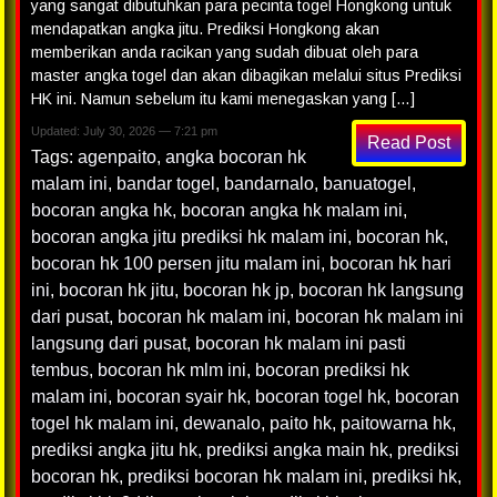
yang sangat dibutuhkan para pecinta togel Hongkong untuk
mendapatkan angka jitu. Prediksi Hongkong akan
memberikan anda racikan yang sudah dibuat oleh para
master angka togel dan akan dibagikan melalui situs Prediksi
HK ini. Namun sebelum itu kami menegaskan yang […]
Updated: July 30, 2026 — 7:21 pm
Read Post
Tags:
agenpaito
,
angka bocoran hk
malam ini
,
bandar togel
,
bandarnalo
,
banuatogel
,
bocoran angka hk
,
bocoran angka hk malam ini
,
bocoran angka jitu prediksi hk malam ini
,
bocoran hk
,
bocoran hk 100 persen jitu malam ini
,
bocoran hk hari
ini
,
bocoran hk jitu
,
bocoran hk jp
,
bocoran hk langsung
dari pusat
,
bocoran hk malam ini
,
bocoran hk malam ini
langsung dari pusat
,
bocoran hk malam ini pasti
tembus
,
bocoran hk mlm ini
,
bocoran prediksi hk
malam ini
,
bocoran syair hk
,
bocoran togel hk
,
bocoran
togel hk malam ini
,
dewanalo
,
paito hk
,
paitowarna hk
,
prediksi angka jitu hk
,
prediksi angka main hk
,
prediksi
bocoran hk
,
prediksi bocoran hk malam ini
,
prediksi hk
,