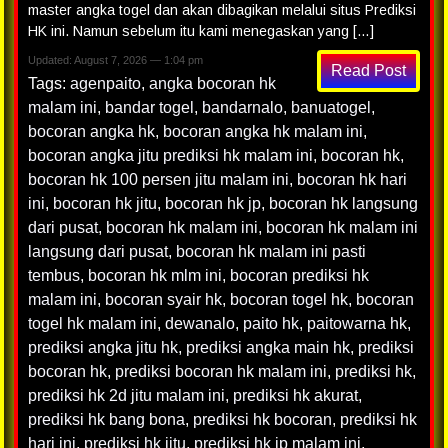
master angka togel dan akan dibagikan melalui situs Prediksi
HK ini. Namun sebelum itu kami menegaskan yang […]
Updated: August 7, 2026 — 1:04 pm
Read Post
Tags:
agenpaito
,
angka bocoran hk
malam ini
,
bandar togel
,
bandarnalo
,
banuatogel
,
bocoran angka hk
,
bocoran angka hk malam ini
,
bocoran angka jitu prediksi hk malam ini
,
bocoran hk
,
bocoran hk 100 persen jitu malam ini
,
bocoran hk hari
ini
,
bocoran hk jitu
,
bocoran hk jp
,
bocoran hk langsung
dari pusat
,
bocoran hk malam ini
,
bocoran hk malam ini
langsung dari pusat
,
bocoran hk malam ini pasti
tembus
,
bocoran hk mlm ini
,
bocoran prediksi hk
malam ini
,
bocoran syair hk
,
bocoran togel hk
,
bocoran
togel hk malam ini
,
dewanalo
,
paito hk
,
paitowarna hk
,
prediksi angka jitu hk
,
prediksi angka main hk
,
prediksi
bocoran hk
,
prediksi bocoran hk malam ini
,
prediksi hk
,
prediksi hk 2d jitu malam ini
,
prediksi hk akurat
,
prediksi hk bang bona
,
prediksi hk bocoran
,
prediksi hk
hari ini
,
prediksi hk jitu
,
prediksi hk jp malam ini
,