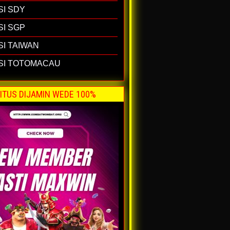
SI SDY
SI SGP
SI TAIWAN
SI TOTOMACAU
ITUS DIJAMIN WEDE 100%