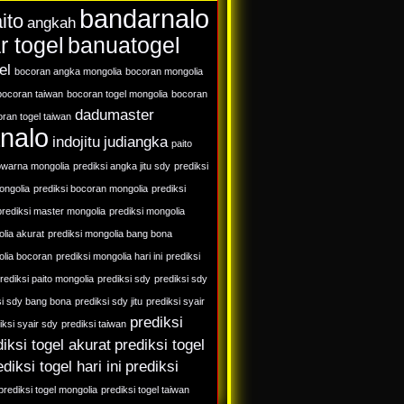
bandarnalo
ito
angkah
r togel
banuatogel
el
bocoran angka mongolia
bocoran mongolia
bocoran taiwan
bocoran togel mongolia
bocoran
dadumaster
ran togel taiwan
nalo
indojitu
judiangka
paito
owarna mongolia
prediksi angka jitu sdy
prediksi
ongolia
prediksi bocoran mongolia
prediksi
prediksi master mongolia
prediksi mongolia
olia akurat
prediksi mongolia bang bona
olia bocoran
prediksi mongolia hari ini
prediksi
rediksi paito mongolia
prediksi sdy
prediksi sdy
si sdy bang bona
prediksi sdy jitu
prediksi syair
prediksi
iksi syair sdy
prediksi taiwan
diksi togel akurat
prediksi togel
ediksi togel hari ini
prediksi
prediksi togel mongolia
prediksi togel taiwan