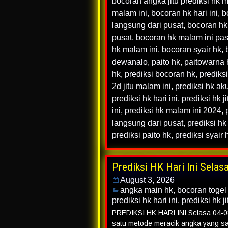
bocoran angka jitu prediksi hk m
malam ini
,
bocoran hk hari ini
,
b
langsung dari pusat
,
bocoran hk
pusat
,
bocoran hk malam ini pas
hk malam ini
,
bocoran syair hk
,
dewanalo
,
paito hk
,
paitowarna 
hk
,
prediksi bocoran hk
,
prediks
2d jitu malam ini
,
prediksi hk ak
prediksi hk hari ini
,
prediksi hk ji
ini
,
prediksi hk malam ini 2024
,
langsung dari pusat
,
prediksi hk
prediksi paito hk
,
prediksi syair 
Prediksi HK Hari Ini Sela
August 3, 2026
angka main hk
,
bocoran togel
prediksi hk hari ini
,
prediksi hk ji
PREDIKSI HK HARI INI Selasa 04-0
satu metode meracik angka yang sa