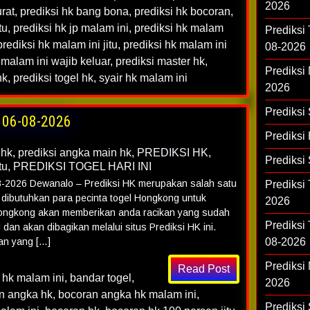
2026
urat
,
prediksi hk bang bona
,
prediksi hk bocoran
,
tu
,
prediksi hk jp malam ini
,
prediksi hk malam
Prediksi
prediksi hk malam ini jitu
,
prediksi hk malam ini
08-2026
 malam ini wajib keluar
,
prediksi master hk
,
Prediksi
hk
,
prediksi togel hk
,
syair hk malam ini
2026
Prediksi
s 06-08-2026
Prediksi
 hk
,
prediksi angka main hk
,
PREDIKSI HK
,
Prediksi
tu
,
PREDIKSI TOGEL HARI INI
-2026 Dewanalo – Prediksi HK merupakan salah satu
Prediksi 
dibutuhkan para pecinta togel Hongkong untuk
2026
 Hongkong akan memberikan anda racikan yang sudah
Prediksi
 dan akan dibagikan melalui situs Prediksi HK ini.
an yang […]
08-2026
Prediksi 
Read Post
 hk malam ini
,
bandar togel
,
2026
n angka hk
,
bocoran angka hk malam ini
,
Prediksi