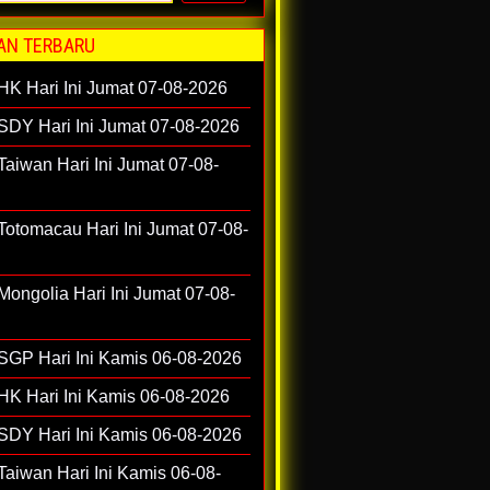
AN TERBARU
 HK Hari Ini Jumat 07-08-2026
 SDY Hari Ini Jumat 07-08-2026
Taiwan Hari Ini Jumat 07-08-
 Totomacau Hari Ini Jumat 07-08-
Mongolia Hari Ini Jumat 07-08-
 SGP Hari Ini Kamis 06-08-2026
 HK Hari Ini Kamis 06-08-2026
 SDY Hari Ini Kamis 06-08-2026
 Taiwan Hari Ini Kamis 06-08-