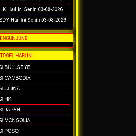
 HK Hari Ini Senin 03-08-2026
 SDY Hari Ini Senin 03-08-2026
PENGUNJUNG
 TOGEL HARI INI
SI BULLSEYE
SI CAMBODIA
SI CHINA
SI HK
SI JAPAN
SI MONGOLIA
SI PCSO