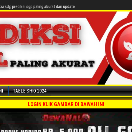
ksi sdy, prediksi sgp paling akurat dan update.
NI
TABLE SHIO 2024
LOGIN KLIK GAMBAR DI BAWAH INI