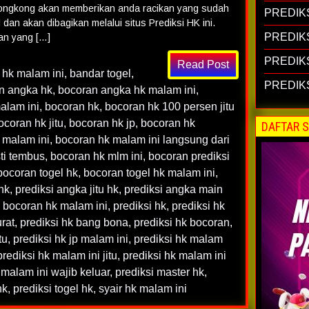
 Hongkong akan memberikan anda racikan yang sudah
PREDIK
 dan akan dibagikan melalui situs Prediksi HK ini.
PREDIK
an yang […]
PREDIK
Read Post
 hk malam ini
,
bandar togel
,
PREDIK
n angka hk
,
bocoran angka hk malam ini
,
alam ini
,
bocoran hk
,
bocoran hk 100 persen jitu
ocoran hk jitu
,
bocoran hk jp
,
bocoran hk
DAFTAR S
 malam ini
,
bocoran hk malam ini langsung dari
ti tembus
,
bocoran hk mlm ini
,
bocoran prediksi
bocoran togel hk
,
bocoran togel hk malam ini
,
hk
,
prediksi angka jitu hk
,
prediksi angka main
i bocoran hk malam ini
,
prediksi hk
,
prediksi hk
urat
,
prediksi hk bang bona
,
prediksi hk bocoran
,
tu
,
prediksi hk jp malam ini
,
prediksi hk malam
prediksi hk malam ini jitu
,
prediksi hk malam ini
 malam ini wajib keluar
,
prediksi master hk
,
hk
,
prediksi togel hk
,
syair hk malam ini