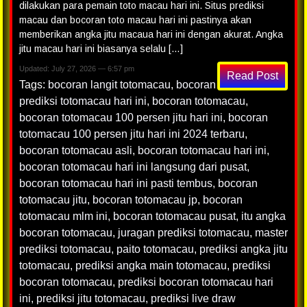
dilakukan para pemain toto macau hari ini. Situs prediksi
macau dan bocoran toto macau hari ini pastinya akan
memberikan angka jitu macaua hari ini dengan akurat. Angka
jitu macau hari ini biasanya selalu […]
Updated: July 27, 2026 — 6:57 pm
Read Post
Tags:
bocoran langit totomacau
,
bocoran
prediksi totomacau hari ini
,
bocoran totomacau
,
bocoran totomacau 100 persen jitu hari ini
,
bocoran
totomacau 100 persen jitu hari ini 2024 terbaru
,
bocoran totomacau asli
,
bocoran totomacau hari ini
,
bocoran totomacau hari ini langsung dari pusat
,
bocoran totomacau hari ini pasti tembus
,
bocoran
totomacau jitu
,
bocoran totomacau jp
,
bocoran
totomacau mlm ini
,
bocoran totomacau pusat
,
itu angka
bocoran totomacau
,
juragan prediksi totomacau
,
master
prediksi totomacau
,
paito totomacau
,
prediksi angka jitu
totomacau
,
prediksi angka main totomacau
,
prediksi
bocoran totomacau
,
prediksi bocoran totomacau hari
ini
,
prediksi jitu totomacau
,
prediksi live draw