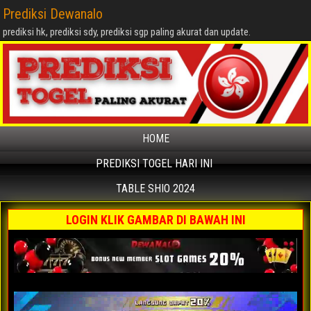
Prediksi Dewanalo
prediksi hk, prediksi sdy, prediksi sgp paling akurat dan update.
HOME
PREDIKSI TOGEL HARI INI
TABLE SHIO 2024
LOGIN KLIK GAMBAR DI BAWAH INI