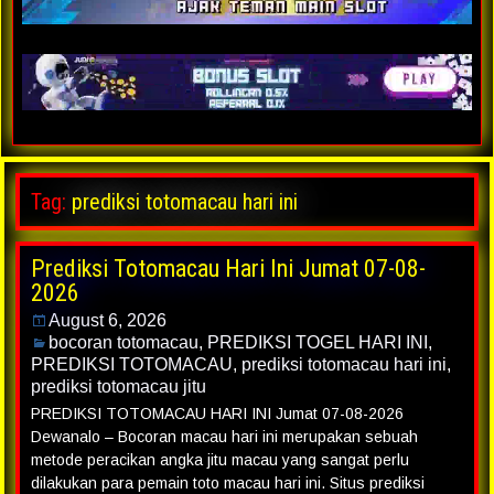
Tag:
prediksi totomacau hari ini
Prediksi Totomacau Hari Ini Jumat 07-08-
2026
August 6, 2026
bocoran totomacau
,
PREDIKSI TOGEL HARI INI
,
PREDIKSI TOTOMACAU
,
prediksi totomacau hari ini
,
prediksi totomacau jitu
PREDIKSI TOTOMACAU HARI INI Jumat 07-08-2026
Dewanalo – Bocoran macau hari ini merupakan sebuah
metode peracikan angka jitu macau yang sangat perlu
dilakukan para pemain toto macau hari ini. Situs prediksi