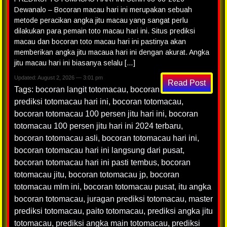
Dewanalo – Bocoran macau hari ini merupakan sebuah
metode peracikan angka jitu macau yang sangat perlu
dilakukan para pemain toto macau hari ini. Situs prediksi
macau dan bocoran toto macau hari ini pastinya akan
memberikan angka jitu macaua hari ini dengan akurat. Angka
jitu macau hari ini biasanya selalu […]
Updated: August 2, 2026 — 3:01 pm
Read Post
Tags:
bocoran langit totomacau
,
bocoran
prediksi totomacau hari ini
,
bocoran totomacau
,
bocoran totomacau 100 persen jitu hari ini
,
bocoran
totomacau 100 persen jitu hari ini 2024 terbaru
,
bocoran totomacau asli
,
bocoran totomacau hari ini
,
bocoran totomacau hari ini langsung dari pusat
,
bocoran totomacau hari ini pasti tembus
,
bocoran
totomacau jitu
,
bocoran totomacau jp
,
bocoran
totomacau mlm ini
,
bocoran totomacau pusat
,
itu angka
bocoran totomacau
,
juragan prediksi totomacau
,
master
prediksi totomacau
,
paito totomacau
,
prediksi angka jitu
totomacau
,
prediksi angka main totomacau
,
prediksi