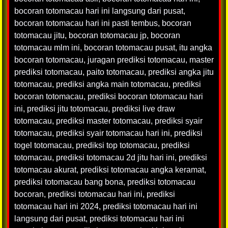
bocoran totomacau hari ini langsung dari pusat
,
bocoran totomacau hari ini pasti tembus
,
bocoran
totomacau jitu
,
bocoran totomacau jp
,
bocoran
totomacau mlm ini
,
bocoran totomacau pusat
,
itu angka
bocoran totomacau
,
juragan prediksi totomacau
,
master
prediksi totomacau
,
paito totomacau
,
prediksi angka jitu
totomacau
,
prediksi angka main totomacau
,
prediksi
bocoran totomacau
,
prediksi bocoran totomacau hari
ini
,
prediksi jitu totomacau
,
prediksi live draw
totomacau
,
prediksi master totomacau
,
prediksi syair
totomacau
,
prediksi syair totomacau hari ini
,
prediksi
togel totomacau
,
prediksi top totomacau
,
prediksi
totomacau
,
prediksi totomacau 2d jitu hari ini
,
prediksi
totomacau akurat
,
prediksi totomacau angka keramat
,
prediksi totomacau bang bona
,
prediksi totomacau
bocoran
,
prediksi totomacau hari ini
,
prediksi
totomacau hari ini 2024
,
prediksi totomacau hari ini
langsung dari pusat
,
prediksi totomacau hari ini