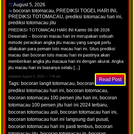
August 5, 2026
bocoran totomacau
,
PREDIKSI TOGEL HARI INI
,
PREDIKSI TOTOMACAU
,
prediksi totomacau hari ini
,
prediksi totomacau jitu
PREDIKSI TOTOMACAU HARI INI Kamis 06-08-2026
Dewanalo – Bocoran macau hari ini merupakan sebuah
metode peracikan angka jitu macau yang sangat perlu
dilakukan para pemain toto macau hari ini. Situs prediksi
macau dan bocoran toto macau hari ini pastinya akan
memberikan angka jitu macaua hari ini dengan akurat. Angka
jitu macau hari ini biasanya selalu […]
Updated: August 5, 2026 — 7:46 pm
Read Post
Tags:
bocoran langit totomacau
,
bocoran
prediksi totomacau hari ini
,
bocoran totomacau
,
bocoran totomacau 100 persen jitu hari ini
,
bocoran
totomacau 100 persen jitu hari ini 2024 terbaru
,
bocoran totomacau asli
,
bocoran totomacau hari ini
,
bocoran totomacau hari ini langsung dari pusat
,
bocoran totomacau hari ini pasti tembus
,
bocoran
totomacau jitu
,
bocoran totomacau jp
,
bocoran