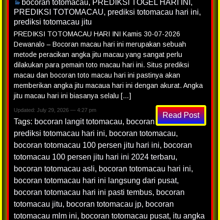
bocoran totomacau
,
PREDIKSI TOGEL HARI INI
,
PREDIKSI TOTOMACAU
,
prediksi totomacau hari ini
,
prediksi totomacau jitu
PREDIKSI TOTOMACAU HARI INI Kamis 30-07-2026
Dewanalo – Bocoran macau hari ini merupakan sebuah
metode peracikan angka jitu macau yang sangat perlu
dilakukan para pemain toto macau hari ini. Situs prediksi
macau dan bocoran toto macau hari ini pastinya akan
memberikan angka jitu macaua hari ini dengan akurat. Angka
jitu macau hari ini biasanya selalu […]
Updated: July 29, 2026 — 4:27 pm
Read Post
Tags:
bocoran langit totomacau
,
bocoran
prediksi totomacau hari ini
,
bocoran totomacau
,
bocoran totomacau 100 persen jitu hari ini
,
bocoran
totomacau 100 persen jitu hari ini 2024 terbaru
,
bocoran totomacau asli
,
bocoran totomacau hari ini
,
bocoran totomacau hari ini langsung dari pusat
,
bocoran totomacau hari ini pasti tembus
,
bocoran
totomacau jitu
,
bocoran totomacau jp
,
bocoran
totomacau mlm ini
,
bocoran totomacau pusat
,
itu angka