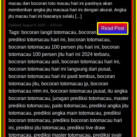
macau dan bocoran toto macau hari ini pastinya akan
memberikan angka jitu macaua hari ini dengan akurat. Angka
jitu macau hari ini biasanya selalu […]
Updated: August 9, 2026 — 4:53 pm
Read Post
Tags:
bocoran langit totomacau
,
bocoran
prediksi totomacau hari ini
,
bocoran totomacau
,
bocoran totomacau 100 persen jitu hari ini
,
bocoran
totomacau 100 persen jitu hari ini 2024 terbaru
,
bocoran totomacau asli
,
bocoran totomacau hari ini
,
bocoran totomacau hari ini langsung dari pusat
,
bocoran totomacau hari ini pasti tembus
,
bocoran
totomacau jitu
,
bocoran totomacau jp
,
bocoran
totomacau mlm ini
,
bocoran totomacau pusat
,
itu angka
bocoran totomacau
,
juragan prediksi totomacau
,
master
prediksi totomacau
,
paito totomacau
,
prediksi angka jitu
totomacau
,
prediksi angka main totomacau
,
prediksi
bocoran totomacau
,
prediksi bocoran totomacau hari
ini
,
prediksi jitu totomacau
,
prediksi live draw
totomacau
,
prediksi master totomacau
,
prediksi syair