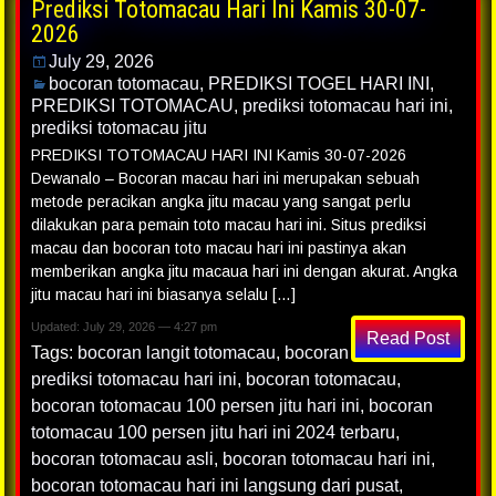
Prediksi Totomacau Hari Ini Kamis 30-07-
2026
July 29, 2026
bocoran totomacau
,
PREDIKSI TOGEL HARI INI
,
PREDIKSI TOTOMACAU
,
prediksi totomacau hari ini
,
prediksi totomacau jitu
PREDIKSI TOTOMACAU HARI INI Kamis 30-07-2026
Dewanalo – Bocoran macau hari ini merupakan sebuah
metode peracikan angka jitu macau yang sangat perlu
dilakukan para pemain toto macau hari ini. Situs prediksi
macau dan bocoran toto macau hari ini pastinya akan
memberikan angka jitu macaua hari ini dengan akurat. Angka
jitu macau hari ini biasanya selalu […]
Updated: July 29, 2026 — 4:27 pm
Read Post
Tags:
bocoran langit totomacau
,
bocoran
prediksi totomacau hari ini
,
bocoran totomacau
,
bocoran totomacau 100 persen jitu hari ini
,
bocoran
totomacau 100 persen jitu hari ini 2024 terbaru
,
bocoran totomacau asli
,
bocoran totomacau hari ini
,
bocoran totomacau hari ini langsung dari pusat
,