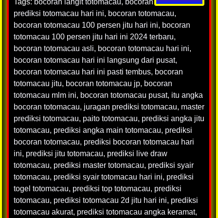
Tags:
bocoran langit totomacau
,
bocoran
prediksi totomacau hari ini
,
bocoran totomacau
,
bocoran totomacau 100 persen jitu hari ini
,
bocoran
totomacau 100 persen jitu hari ini 2024 terbaru
,
bocoran totomacau asli
,
bocoran totomacau hari ini
,
bocoran totomacau hari ini langsung dari pusat
,
bocoran totomacau hari ini pasti tembus
,
bocoran
totomacau jitu
,
bocoran totomacau jp
,
bocoran
totomacau mlm ini
,
bocoran totomacau pusat
,
itu angka
bocoran totomacau
,
juragan prediksi totomacau
,
master
prediksi totomacau
,
paito totomacau
,
prediksi angka jitu
totomacau
,
prediksi angka main totomacau
,
prediksi
bocoran totomacau
,
prediksi bocoran totomacau hari
ini
,
prediksi jitu totomacau
,
prediksi live draw
totomacau
,
prediksi master totomacau
,
prediksi syair
totomacau
,
prediksi syair totomacau hari ini
,
prediksi
togel totomacau
,
prediksi top totomacau
,
prediksi
totomacau
,
prediksi totomacau 2d jitu hari ini
,
prediksi
totomacau akurat
,
prediksi totomacau angka keramat
,