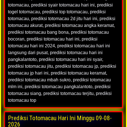
totomacau
,
prediksi syair totomacau hari ini
,
prediksi
togel totomacau
,
prediksi top totomacau
,
prediksi
totomacau
,
prediksi totomacau 2d jitu hari ini
,
prediksi
totomacau akurat
,
prediksi totomacau angka keramat
,
prediksi totomacau bang bona
,
prediksi totomacau
bocoran
,
prediksi totomacau hari ini
,
prediksi
totomacau hari ini 2024
,
prediksi totomacau hari ini
langsung dari pusat
,
prediksi totomacau hari ini
pangkalantoto
,
prediksi totomacau hari ini syair
,
prediksi totomacau jitu
,
prediksi totomacau jp
,
prediksi
totomacau jp hari ini
,
prediksi totomacau keramat
,
prediksi totomacau mbah sukro
,
prediksi totomacau
mlm ini
,
prediksi totomacau pangkalantoto
,
prediksi
totomacau siang
,
prediksi totomacau terjitu
,
prediksi
totomacau top
Prediksi Totomacau Hari Ini Minggu 09-08-
2026