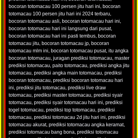
bocoran totomacau 100 persen jitu hari ini
,
bocoran
totomacau 100 persen jitu hari ini 2024 terbaru
,
bocoran totomacau asli
,
bocoran totomacau hari ini
,
bocoran totomacau hari ini langsung dari pusat
,
bocoran totomacau hari ini pasti tembus
,
bocoran
totomacau jitu
,
bocoran totomacau jp
,
bocoran
totomacau mlm ini
,
bocoran totomacau pusat
,
itu angka
bocoran totomacau
,
juragan prediksi totomacau
,
master
prediksi totomacau
,
paito totomacau
,
prediksi angka jitu
totomacau
,
prediksi angka main totomacau
,
prediksi
bocoran totomacau
,
prediksi bocoran totomacau hari
ini
,
prediksi jitu totomacau
,
prediksi live draw
totomacau
,
prediksi master totomacau
,
prediksi syair
totomacau
,
prediksi syair totomacau hari ini
,
prediksi
togel totomacau
,
prediksi top totomacau
,
prediksi
totomacau
,
prediksi totomacau 2d jitu hari ini
,
prediksi
totomacau akurat
,
prediksi totomacau angka keramat
,
prediksi totomacau bang bona
,
prediksi totomacau