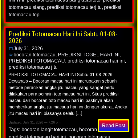
totomacau siang
,
prediksi totomacau terjitu
,
prediksi
totomacau top
Prediksi Totomacau Hari Ini Sabtu 01-08-
2026
July 31, 2026
bocoran totomacau
,
PREDIKSI TOGEL HARI INI
,
PREDIKSI TOTOMACAU
,
prediksi totomacau hari ini
,
prediksi totomacau jitu
PREDIKSI TOTOMACAU HARI INI Sabtu 01-08-2026
Dewanalo – Bocoran macau hari ini merupakan sebuah
metode peracikan angka jitu macau yang sangat perlu
dilakukan para pemain toto macau hari ini. Situs prediksi
macau dan bocoran toto macau hari ini pastinya akan
memberikan angka jitu macaua hari ini dengan akurat. Angka
jitu macau hari ini biasanya selalu […]
Updated: July 31, 2026 — 7:26 pm
Read Post
Tags:
bocoran langit totomacau
,
bocoran
prediksi totomacau hari ini
,
bocoran totomacau
,