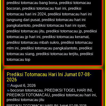
prediksi totomacau bang bona
,
prediksi totomacau
bocoran
,
prediksi totomacau hari ini
,
prediksi
totomacau hari ini 2024
,
prediksi totomacau hari ini
langsung dari pusat
,
prediksi totomacau hari ini
pangkalantoto
,
prediksi totomacau hari ini syair
,
prediksi totomacau jitu
,
prediksi totomacau jp
,
prediksi
totomacau jp hari ini
,
prediksi totomacau keramat
,
prediksi totomacau mbah sukro
,
prediksi totomacau
mlm ini
,
prediksi totomacau pangkalantoto
,
prediksi
totomacau siang
,
prediksi totomacau terjitu
,
prediksi
totomacau top
Prediksi Totomacau Hari Ini Jumat 07-08-
2026
August 6, 2026
bocoran totomacau
,
PREDIKSI TOGEL HARI INI
,
PREDIKSI TOTOMACAU
,
prediksi totomacau hari ini
,
prediksi totomacau jitu
PREDIKSI TOTOMACAU HARI INI Jumat 07-08-2026