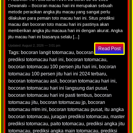
Dewanalo – Bocoran macau hari ini merupakan sebuah
metode peracikan angka jitu macau yang sangat perlu
dilakukan para pemain toto macau hari ini. Situs prediksi
macau dan bocoran toto macau hari ini pastinya akan
memberikan angka jitu macaua hari ini dengan akurat. Angka
jitu macau hari ini biasanya selalu […]
Updated: August 2, 2026 — 3:01 pm
Read Post
Tags:
bocoran langit totomacau
,
bocoran
prediksi totomacau hari ini
,
bocoran totomacau
,
bocoran totomacau 100 persen jitu hari ini
,
bocoran
totomacau 100 persen jitu hari ini 2024 terbaru
,
bocoran totomacau asli
,
bocoran totomacau hari ini
,
bocoran totomacau hari ini langsung dari pusat
,
bocoran totomacau hari ini pasti tembus
,
bocoran
totomacau jitu
,
bocoran totomacau jp
,
bocoran
totomacau mlm ini
,
bocoran totomacau pusat
,
itu angka
bocoran totomacau
,
juragan prediksi totomacau
,
master
prediksi totomacau
,
paito totomacau
,
prediksi angka jitu
totomacau
,
prediksi angka main totomacau
,
prediksi