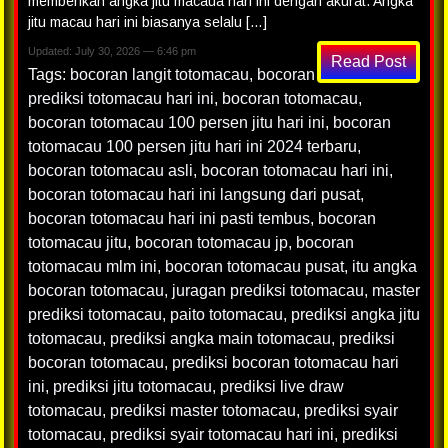
memberikan angka jitu macaua hari ini dengan akurat. Angka
jitu macau hari ini biasanya selalu […]
Updated: July 30, 2026 — 6:46 pm
Read Post
Tags:
bocoran langit totomacau
,
bocoran
prediksi totomacau hari ini
,
bocoran totomacau
,
bocoran totomacau 100 persen jitu hari ini
,
bocoran
totomacau 100 persen jitu hari ini 2024 terbaru
,
bocoran totomacau asli
,
bocoran totomacau hari ini
,
bocoran totomacau hari ini langsung dari pusat
,
bocoran totomacau hari ini pasti tembus
,
bocoran
totomacau jitu
,
bocoran totomacau jp
,
bocoran
totomacau mlm ini
,
bocoran totomacau pusat
,
itu angka
bocoran totomacau
,
juragan prediksi totomacau
,
master
prediksi totomacau
,
paito totomacau
,
prediksi angka jitu
totomacau
,
prediksi angka main totomacau
,
prediksi
bocoran totomacau
,
prediksi bocoran totomacau hari
ini
,
prediksi jitu totomacau
,
prediksi live draw
totomacau
,
prediksi master totomacau
,
prediksi syair
totomacau
,
prediksi syair totomacau hari ini
,
prediksi