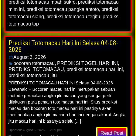
prediksi totomacau mbah sukro
,
prediksi totomacau
mlm ini
,
prediksi totomacau pangkalantoto
,
prediksi
totomacau siang
,
prediksi totomacau terjitu
,
prediksi
totomacau top
Prediksi Totomacau Hari Ini Selasa 04-08-
2026
August 3, 2026
bocoran totomacau
,
PREDIKSI TOGEL HARI INI
,
PREDIKSI TOTOMACAU
,
prediksi totomacau hari ini
,
prediksi totomacau jitu
PREDIKSI TOTOMACAU HARI INI Selasa 04-08-2026
Dewanalo – Bocoran macau hari ini merupakan sebuah
metode peracikan angka jitu macau yang sangat perlu
dilakukan para pemain toto macau hari ini. Situs prediksi
macau dan bocoran toto macau hari ini pastinya akan
memberikan angka jitu macaua hari ini dengan akurat. Angka
jitu macau hari ini biasanya selalu […]
Updated: August 3, 2026 — 2:09 pm
Read Post