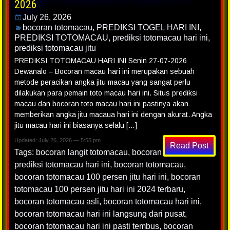
2026
July 26, 2026
bocoran totomacau
,
PREDIKSI TOGEL HARI INI
,
PREDIKSI TOTOMACAU
,
prediksi totomacau hari ini
,
prediksi totomacau jitu
PREDIKSI TOTOMACAU HARI INI Senin 27-07-2026
Dewanalo – Bocoran macau hari ini merupakan sebuah
metode peracikan angka jitu macau yang sangat perlu
dilakukan para pemain toto macau hari ini. Situs prediksi
macau dan bocoran toto macau hari ini pastinya akan
memberikan angka jitu macaua hari ini dengan akurat. Angka
jitu macau hari ini biasanya selalu […]
Updated: July 26, 2026 — 5:55 pm
Read Post
Tags:
bocoran langit totomacau
,
bocoran
prediksi totomacau hari ini
,
bocoran totomacau
,
bocoran totomacau 100 persen jitu hari ini
,
bocoran
totomacau 100 persen jitu hari ini 2024 terbaru
,
bocoran totomacau asli
,
bocoran totomacau hari ini
,
bocoran totomacau hari ini langsung dari pusat
,
bocoran totomacau hari ini pasti tembus
,
bocoran