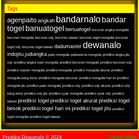
Tags
bandarnalo
bandar
agenpaito
angkah
togel
banuatogel
benuatogel
bocoran angka mongolia
bocoran mongolia
bocoran sdy
bocoran taiwan
bocoran togel mongolia
bocoran
dewanalo
dadumaster
togel sdy
bocoran togel taiwan
indojitu
judiangka
paito mongolia
paitowarna mongolia
prediksi angka jitu
sdy
prediksi angka main mongolia
prediksi bocoran mongolia
prediksi bocoran sdy
prediksi master mongolia
prediksi mongolia
prediksi mongolia akurat
prediksi
mongolia bang bona
prediksi mongolia bocoran
prediksi mongolia hari ini
prediksi
mongolia jitu
prediksi paito mongolia
prediksi sdy
prediksi sdy akurat
prediksi sdy
bang bona
prediksi sdy jitu
prediksi syair mongolia
prediksi syair sdy
prediksi
prediksi togel
prediksi togel akurat
prediksi togel
taiwan
besok
prediksi togel hari ini
prediksi togel jitu
prediksi
togel mongolia
prediksi togel taiwan
Frontier Theme
Prediksi Dewanalo © 2024