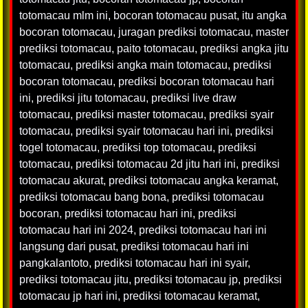
totomacau mlm ini
,
bocoran totomacau pusat
,
itu angka
bocoran totomacau
,
juragan prediksi totomacau
,
master
prediksi totomacau
,
paito totomacau
,
prediksi angka jitu
totomacau
,
prediksi angka main totomacau
,
prediksi
bocoran totomacau
,
prediksi bocoran totomacau hari
ini
,
prediksi jitu totomacau
,
prediksi live draw
totomacau
,
prediksi master totomacau
,
prediksi syair
totomacau
,
prediksi syair totomacau hari ini
,
prediksi
togel totomacau
,
prediksi top totomacau
,
prediksi
totomacau
,
prediksi totomacau 2d jitu hari ini
,
prediksi
totomacau akurat
,
prediksi totomacau angka keramat
,
prediksi totomacau bang bona
,
prediksi totomacau
bocoran
,
prediksi totomacau hari ini
,
prediksi
totomacau hari ini 2024
,
prediksi totomacau hari ini
langsung dari pusat
,
prediksi totomacau hari ini
pangkalantoto
,
prediksi totomacau hari ini syair
,
prediksi totomacau jitu
,
prediksi totomacau jp
,
prediksi
totomacau jp hari ini
,
prediksi totomacau keramat
,