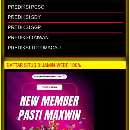
PREDIKSI PCSO
PREDIKSI SDY
PREDIKSI SGP
PREDIKSI TAIWAN
PREDIKSI TOTOMACAU
DAFTAR SITUS DIJAMIN WEDE 100%