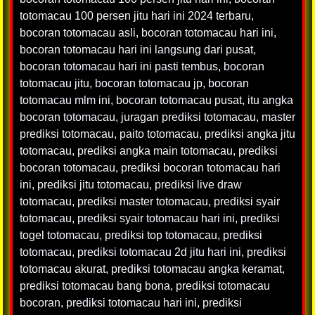
totomacau 100 persen jitu hari ini 2024 terbaru
,
bocoran totomacau asli
,
bocoran totomacau hari ini
,
bocoran totomacau hari ini langsung dari pusat
,
bocoran totomacau hari ini pasti tembus
,
bocoran
totomacau jitu
,
bocoran totomacau jp
,
bocoran
totomacau mlm ini
,
bocoran totomacau pusat
,
itu angka
bocoran totomacau
,
juragan prediksi totomacau
,
master
prediksi totomacau
,
paito totomacau
,
prediksi angka jitu
totomacau
,
prediksi angka main totomacau
,
prediksi
bocoran totomacau
,
prediksi bocoran totomacau hari
ini
,
prediksi jitu totomacau
,
prediksi live draw
totomacau
,
prediksi master totomacau
,
prediksi syair
totomacau
,
prediksi syair totomacau hari ini
,
prediksi
togel totomacau
,
prediksi top totomacau
,
prediksi
totomacau
,
prediksi totomacau 2d jitu hari ini
,
prediksi
totomacau akurat
,
prediksi totomacau angka keramat
,
prediksi totomacau bang bona
,
prediksi totomacau
bocoran
,
prediksi totomacau hari ini
,
prediksi