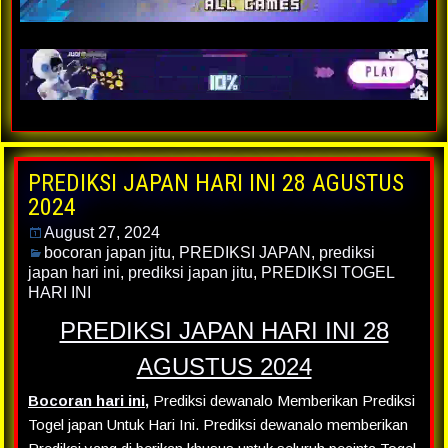
PREDIKSI JAPAN HARI INI 28 AGUSTUS
2024
August 27, 2024
bocoran japan jitu
,
PREDIKSI JAPAN
,
prediksi
japan hari ini
,
prediksi japan jitu
,
PREDIKSI TOGEL
HARI INI
PREDIKSI JAPAN HARI INI 28
AGUSTUS 2024
Bocoran hari ini,
Prediksi dewanalo Memberikan Prediksi
Togel japan Untuk Hari Ini. Prediksi dewanalo memberikan