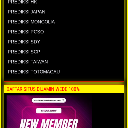
PREDIKSI HK
PREDIKSI JAPAN
PREDIKSI MONGOLIA
PREDIKSI PCSO
PREDIKSI SDY
PREDIKSI SGP
PREDIKSI TAIWAN
PREDIKSI TOTOMACAU
DAFTAR SITUS DIJAMIN WEDE 100%