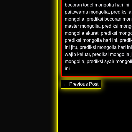
bocoran togel mongolia hari ini
,
paitowarna mongolia
,
prediksi 
mongolia
,
prediksi bocoran mon
master mongolia
,
prediksi mong
mongolia akurat
,
prediksi mong
prediksi mongolia hari ini
,
predi
ini jitu
,
prediksi mongolia hari in
wajib keluar
,
prediksi mongolia j
mongolia
,
prediksi syair mongol
ini
← Previous Post