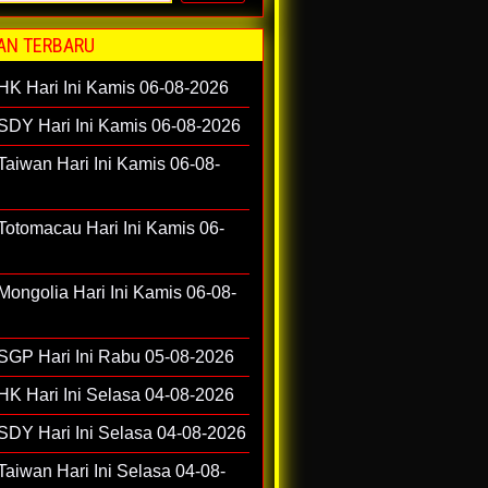
AN TERBARU
 HK Hari Ini Kamis 06-08-2026
 SDY Hari Ini Kamis 06-08-2026
 Taiwan Hari Ini Kamis 06-08-
 Totomacau Hari Ini Kamis 06-
 Mongolia Hari Ini Kamis 06-08-
 SGP Hari Ini Rabu 05-08-2026
 HK Hari Ini Selasa 04-08-2026
 SDY Hari Ini Selasa 04-08-2026
Taiwan Hari Ini Selasa 04-08-