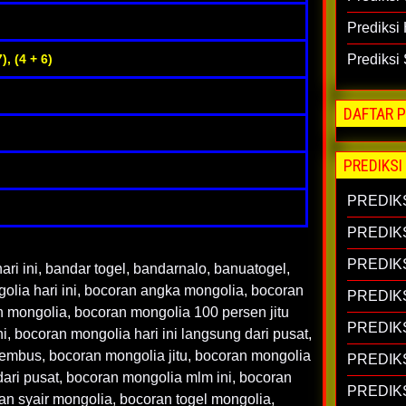
Prediksi
), (4 + 6)
Prediksi
DAFTAR 
PREDIKSI
PREDIK
PREDIK
PREDIK
ri ini
,
bandar togel
,
bandarnalo
,
banuatogel
,
olia hari ini
,
bocoran angka mongolia
,
bocoran
PREDIK
n mongolia
,
bocoran mongolia 100 persen jitu
PREDIK
ni
,
bocoran mongolia hari ini langsung dari pusat
,
 tembus
,
bocoran mongolia jitu
,
bocoran mongolia
PREDIK
ari pusat
,
bocoran mongolia mlm ini
,
bocoran
PREDIK
an syair mongolia
,
bocoran togel mongolia
,