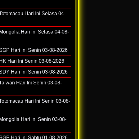
 Totomacau Hari Ini Selasa 04-
Mongolia Hari Ini Selasa 04-08-
 SGP Hari Ini Senin 03-08-2026
 HK Hari Ini Senin 03-08-2026
 SDY Hari Ini Senin 03-08-2026
Taiwan Hari Ini Senin 03-08-
 Totomacau Hari Ini Senin 03-08-
Mongolia Hari Ini Senin 03-08-
 SGP Hari Ini Sabtu 01-08-2026