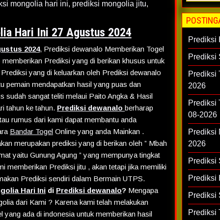
ksi mongolia hari ini
,
prediksi mongolia jitu
,
POSTING
ia Hari Ini 27 Agustus 2024
Prediksi
Agustus 2024
, Prediksi dewanalo Memberikan Togel
Prediksi
o memberikan Prediksi yang di berikan khusus untuk
l Prediksi yang di keluarkan oleh Prediksi dewanalo
Prediksi
u pemain mendapatkan hasil yang puas dan
2026
sudah sangat teliti melaui Paito Angka & Hasil
Prediksi
ri tahun ke tahun.
Prediksi dewanalo
berharap
08-2026
atau rumus dari kami dapat membantu anda
ara
Bandar Togel
Online yang anda Mainkan .
Prediksi
kan merupakan prediksi yang di berikan oleh ” Mbah
2026
mat yaitu Gunung Agung ” yang mempunya tingkat
Prediksi
 memberikan Prediksi jitu , akan tetapi jika memiliki
Prediksi
tamakan Prediksi sendiri dalam Bermain UTPS.
olia Hari Ini
di
Prediksi dewanalo
?
Mengapa
Prediksi
golia dari Kami ? Karena kami telah melakukan
Prediksi 
l yang ada di indonesia untuk memberikan hasil