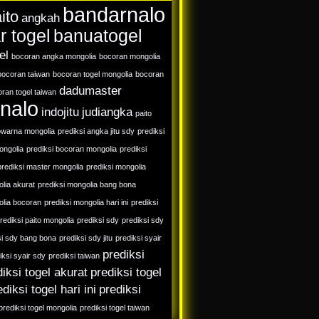
bandarnalo
ito
angkah
r togel
banuatogel
el
bocoran angka mongolia
bocoran mongolia
bocoran taiwan
bocoran togel mongolia
bocoran
dadumaster
ran togel taiwan
nalo
indojitu
judiangka
paito
owarna mongolia
prediksi angka jitu sdy
prediksi
ongolia
prediksi bocoran mongolia
prediksi
prediksi master mongolia
prediksi mongolia
olia akurat
prediksi mongolia bang bona
olia bocoran
prediksi mongolia hari ini
prediksi
rediksi paito mongolia
prediksi sdy
prediksi sdy
si sdy bang bona
prediksi sdy jitu
prediksi syair
prediksi
iksi syair sdy
prediksi taiwan
diksi togel akurat
prediksi togel
ediksi togel hari ini
prediksi
prediksi togel mongolia
prediksi togel taiwan