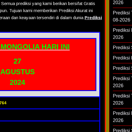
2026
. Semua prediksi yang kami berikan bersifat Gratis
pun. Tujuan kami memberikan Prediksi Akurat ini
Prediksi
raan dan keayaan tersendiri di dalam dunia
Prediksi
08-2026
Prediksi 
2026
 MONGOLIA HARI INI
Prediksi
Prediksi
27
Prediksi
AGUSTUS
Prediksi 
2024
2026
Prediksi
2764
2026
Prediksi 
2026
Prediksi