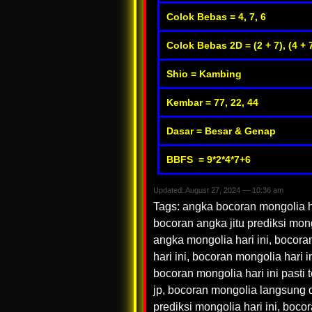
Colok Bebas = 4, 7, 6
Colok Bebas 2D = (2 + 7), (4 + 7
Shio = Kambing
Kembar = 77, 22, 44
Dasar = Besar & Genap
BBFS = 9*2*4*7+6
Updated: August 27, 2024 — 10:36 am
Tags:
angka bocoran mongolia ha
bocoran angka jitu prediksi mong
angka mongolia hari ini
,
bocora
hari ini
,
bocoran mongolia hari i
bocoran mongolia hari ini pasti
jp
,
bocoran mongolia langsung d
prediksi mongolia hari ini
,
bocor