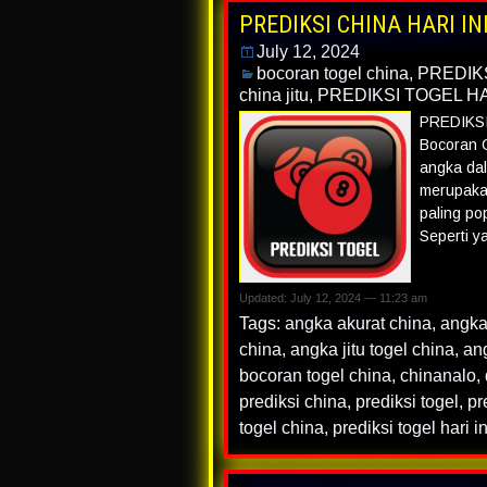
PREDIKSI CHINA HARI INI
July 12, 2024
bocoran togel china
,
PREDIK
china jitu
,
PREDIKSI TOGEL HA
PREDIKSI 
Bocoran C
angka dal
merupakan
paling po
Seperti y
Updated: July 12, 2024 — 11:23 am
Tags:
angka akurat china
,
angka
china
,
angka jitu togel china
,
an
bocoran togel china
,
chinanalo
,
prediksi china
,
prediksi togel
,
pr
togel china
,
prediksi togel hari in