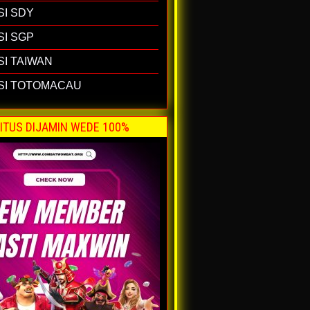
SI SDY
SI SGP
SI TAIWAN
SI TOTOMACAU
ITUS DIJAMIN WEDE 100%