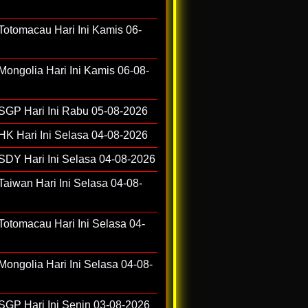
 Totomacau Hari Ini Kamis 06-
 Mongolia Hari Ini Kamis 06-08-
 SGP Hari Ini Rabu 05-08-2026
 HK Hari Ini Selasa 04-08-2026
 SDY Hari Ini Selasa 04-08-2026
Taiwan Hari Ini Selasa 04-08-
 Totomacau Hari Ini Selasa 04-
Mongolia Hari Ini Selasa 04-08-
 SGP Hari Ini Senin 03-08-2026