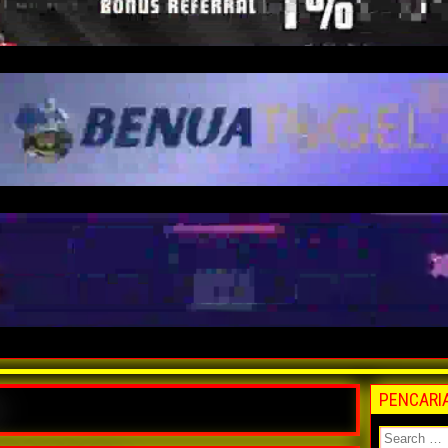
PENCARI