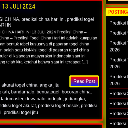
 13 JULI 2024
POSTING
SI CHINA
,
prediksi china hari ini
,
prediksi togel
Prediksi
RI INI
CHINA HARI INI 13 JULI 2024 Prediksi China –
Prediksi
hina – Prediksi Togel China Hari Ini adalah kumpulan
Prediksi 
am bentuk tabel kususnya di pasaran togel china
2026
 salah satu kisi-kisi togel di pasaran togel china
puler di kalangan masyarakat indonesia saat ini.
Prediksi
ang telah kita ketahui bahwa saat ini terdapat […]
2026
Prediksi 
Read Post
2026
 akurat togel china
,
angka jitu
gkah
,
bandarnalo
,
benuatogel
,
bocoran china
,
Prediksi
dadumaster
,
dewanalo
,
indojitu
,
judiangka
,
Prediksi
ediksi togel akurat
,
prediksi togel besok
,
prediksi
i
,
prediksi togel jitu
Prediksi
Prediksi