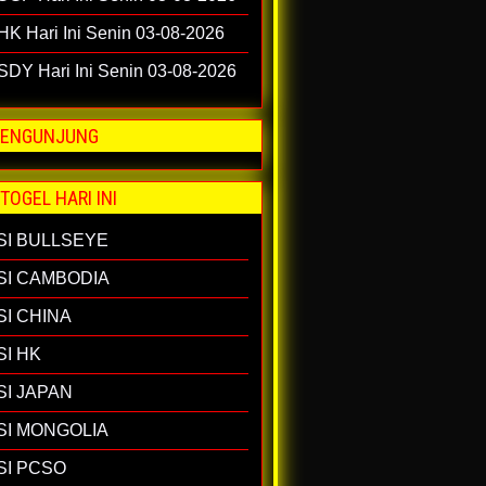
 HK Hari Ini Senin 03-08-2026
 SDY Hari Ini Senin 03-08-2026
PENGUNJUNG
 TOGEL HARI INI
SI BULLSEYE
SI CAMBODIA
SI CHINA
SI HK
SI JAPAN
SI MONGOLIA
SI PCSO