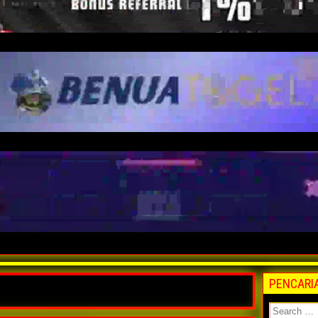
PENCARI