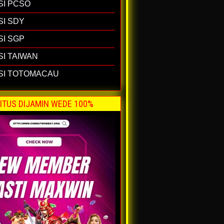
SI PCSO
SI SDY
SI SGP
SI TAIWAN
SI TOTOMACAU
ITUS DIJAMIN WEDE 100%