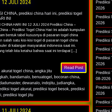
 12 JULI 2024
Prediksi
2026
SI CHINA
,
prediksi china hari ini
,
prediksi togel
Prediksi 
RI INI
2026
CHINA HARI INI 12 JULI 2024 Prediksi China –
hina – Prediksi Togel China Hari Ini adalah kumpulan
Prediksi
am bentuk tabel kususnya di pasaran togel china
 salah satu kisi-kisi togel di pasaran togel china
Prediksi
puler di kalangan masyarakat indonesia saat ini.
Prediksi
ang telah kita ketahui bahwa saat ini terdapat […]
Prediksi
2026
Read Post
 akurat togel china
,
angka jitu
Prediksi
gkah
,
bandarnalo
,
benuatogel
,
bocoran china
,
08-2026
dadumaster
,
dewanalo
,
indojitu
,
judiangka
,
Prediksi
ediksi togel akurat
,
prediksi togel besok
,
prediksi
2026
i
,
prediksi togel jitu
Prediksi
 11 JULI 2024
Prediksi