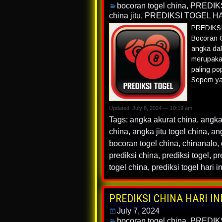
bocoran togel china
,
PREDIK
china jitu
,
PREDIKSI TOGEL HA
PREDIKSI 
Bocoran C
angka dal
merupakan
paling po
Seperti y
Updated: July 8, 2024 — 10:19 am
Tags:
angka akurat china
,
angka
china
,
angka jitu togel china
,
an
bocoran togel china
,
chinanalo
,
prediksi china
,
prediksi togel
,
pr
togel china
,
prediksi togel hari in
PREDIKSI CHINA HARI INI
July 7, 2024
bocoran togel china
,
PREDIK