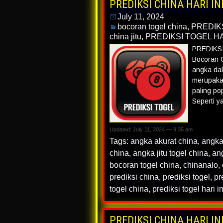
PREDIKSI CHINA HARI INI
July 11, 2024
bocoran togel china
,
PREDIK
china jitu
,
PREDIKSI TOGEL HA
PREDIKSI 
Bocoran C
angka dal
merupakan
paling po
Seperti y
Updated: July 11, 2024 — 9:35 am
Tags:
angka akurat china
,
angka
china
,
angka jitu togel china
,
an
bocoran togel china
,
chinanalo
,
prediksi china
,
prediksi togel
,
pr
togel china
,
prediksi togel hari in
PREDIKSI CHINA HARI INI