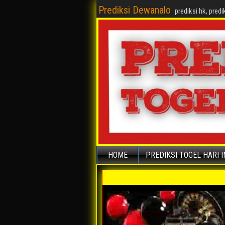
Prediksi Dewanalo
prediksi hk, predi
HOME
PREDIKSI TOGEL HARI I