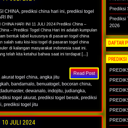
Prediksi
SI CHINA
,
prediksi china hari ini
,
prediksi togel
RI INI
Prediksi 
CHINA HARI INI 11 JULI 2024 Prediksi China –
2026
hina – Prediksi Togel China Hari Ini adalah kumpulan
am bentuk tabel kususnya di pasaran togel china
 salah satu kisi-kisi togel di pasaran togel china
DAFTAR 
puler di kalangan masyarakat indonesia saat ini.
ang telah kita ketahui bahwa saat ini terdapat […]
PREDIKSI
PREDIK
Read Post
 akurat togel china
,
angka jitu
PREDIK
gkah
,
bandarnalo
,
benuatogel
,
bocoran china
,
PREDIK
dadumaster
,
dewanalo
,
indojitu
,
judiangka
,
ediksi togel akurat
,
prediksi togel besok
,
prediksi
PREDIK
i
,
prediksi togel jitu
PREDIK
PREDIK
 10 JULI 2024