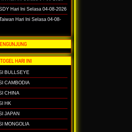
 SDY Hari Ini Selasa 04-08-2026
Taiwan Hari Ini Selasa 04-08-
PENGUNJUNG
 TOGEL HARI INI
SI BULLSEYE
SI CAMBODIA
SI CHINA
SI HK
SI JAPAN
SI MONGOLIA