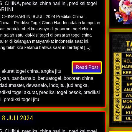
SI CHINA
,
prediksi china hari ini
,
prediksi togel
RI INI
CHINA HARI INI 9 JULI 2024 Prediksi China –
hina – Prediksi Togel China Hari Ini adalah kumpulan
am bentuk tabel kususnya di pasaran togel china
 salah satu kisi-kisi togel di pasaran togel china
puler di kalangan masyarakat indonesia saat ini.
ang telah kita ketahui bahwa saat ini terdapat […]
Read Post
 akurat togel china
,
angka jitu
gkah
,
bandarnalo
,
benuatogel
,
bocoran china
,
dadumaster
,
dewanalo
,
indojitu
,
judiangka
,
ediksi togel akurat
,
prediksi togel besok
,
prediksi
i
,
prediksi togel jitu
 8 JULI 2024
SI CHINA
,
prediksi china hari ini
,
prediksi togel