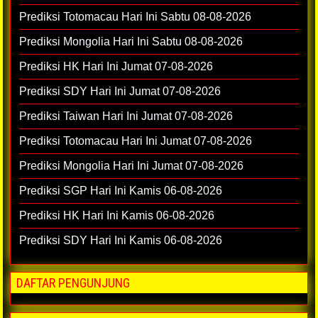
Prediksi Totomacau Hari Ini Sabtu 08-08-2026
Prediksi Mongolia Hari Ini Sabtu 08-08-2026
Prediksi HK Hari Ini Jumat 07-08-2026
Prediksi SDY Hari Ini Jumat 07-08-2026
Prediksi Taiwan Hari Ini Jumat 07-08-2026
Prediksi Totomacau Hari Ini Jumat 07-08-2026
Prediksi Mongolia Hari Ini Jumat 07-08-2026
Prediksi SGP Hari Ini Kamis 06-08-2026
Prediksi HK Hari Ini Kamis 06-08-2026
Prediksi SDY Hari Ini Kamis 06-08-2026
DAFTAR PENGUNJUNG