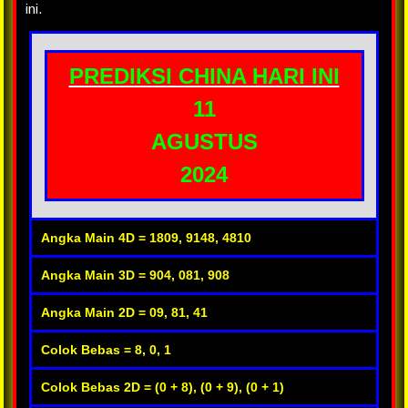
ini.
PREDIKSI CHINA HARI INI
11
AGUSTUS
2024
Angka Main 4D = 1809, 9148, 4810
Angka Main 3D = 904, 081, 908
Angka Main 2D = 09, 81, 41
Colok Bebas = 8, 0, 1
Colok Bebas 2D = (0 + 8), (0 + 9), (0 + 1)