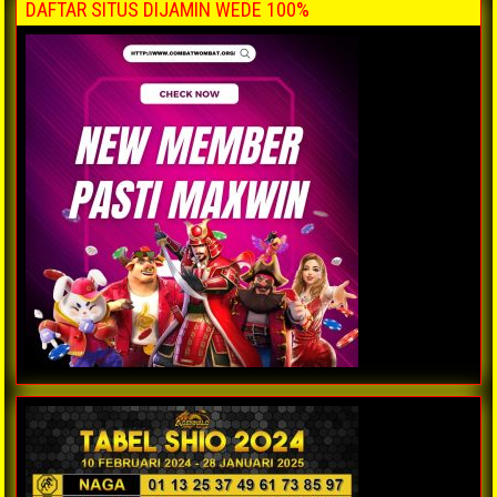
DAFTAR SITUS DIJAMIN WEDE 100%