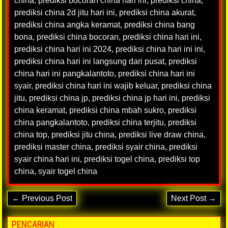
china
,
prediksi bocoran china hari ini
,
prediksi china
,
prediksi china 2d jitu hari ini
,
prediksi china akurat
,
prediksi china angka keramat
,
prediksi china bang
bona
,
prediksi china bocoran
,
prediksi china hari ini
,
prediksi china hari ini 2024
,
prediksi china hari ini ini
,
prediksi china hari ini langsung dari pusat
,
prediksi
china hari ini pangkalantoto
,
prediksi china hari ini
syair
,
prediksi china hari ini wajib keluar
,
prediksi china
jitu
,
prediksi china jp
,
prediksi china jp hari ini
,
prediksi
china keramat
,
prediksi china mbah sukro
,
prediksi
china pangkalantoto
,
prediksi china terjitu
,
prediksi
china top
,
prediksi jitu china
,
prediksi live draw china
,
prediksi master china
,
prediksi syair china
,
prediksi
syair china hari ini
,
prediksi togel china
,
prediksi top
china
,
syair togel china
← Previous Post
Next Post →
PENCARIAN