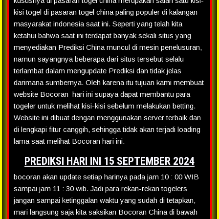
kususnya di pasaran togel china merupakan salah satu kisi-
kisi togel di pasaran togel china paling populer di kalangan
masyarakat indonesia saat ini. Seperti yang telah kita
ketahui bahwa saat ini terdapat banyak sekali situs yang
menyediakan Prediksi China muncul di mesin penelusuran,
namun sayangnya beberapa dari situs tersebut selalu
terlambat dalam mengupdate Prediksi dan tidak jelas
darimana sumbernya. Oleh karena itu tujuan kami membuat
website Bocoran hari ini supaya dapat membantu para
togeler untuk melihat kisi-kisi sebelum melakukan betting.
Website
ini dibuat dengan menggunakan server terbaik dan
di lengkapi fitur canggih, sehingga tidak akan terjadi loading
lama saat melihat Bocoran hari ini.
PREDIKSI HARI INI 15 SEPTEMBER 2024
bocoran akan update setiap harinya pada jam 10 : 00 WIB
sampai jam 11 : 30 wib. Jadi para rekan-rekan togelers
jangan sampai ketinggalan waktu yang sudah di tetapkan,
mari langsung saja kita saksikan Bocoran China di bawah