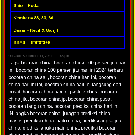
Shio = Kuda
Kembar = 88, 33, 66
Dasar = Kecil & Ganjil
BBFS = 8*6*0*3+9
Updated: September 14, 2024 — 1:55 pm
Tags:
bocoran china
,
bocoran china 100 persen jitu hari
ini
,
bocoran china 100 persen jitu hari ini 2024 terbaru
,
bocoran china asli
,
bocoran china hari ini
,
bocoran
china hari ini ini
,
bocoran china hari ini langsung dari
pusat
,
bocoran china hari ini pasti tembus
,
bocoran
china jitu
,
bocoran china jp
,
bocoran china pusat
,
bocoran langit china
,
bocoran prediksi china hari ini
,
INI angka bocoran china
,
juragan prediksi china
,
master prediksi china
,
paito china
,
prediksi angka jitu
china
,
prediksi angka main china
,
prediksi bocoran