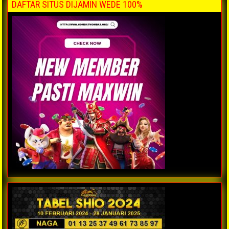
DAFTAR SITUS DIJAMIN WEDE 100%