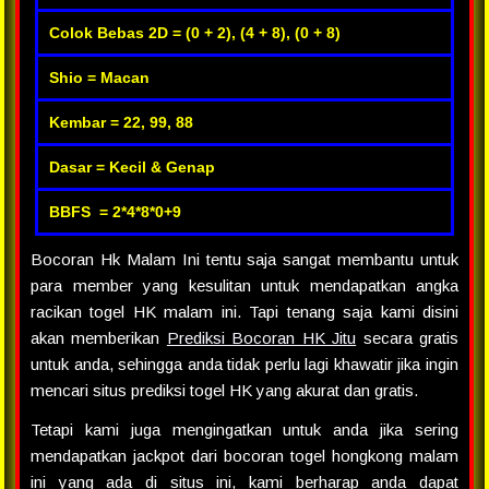
Colok Bebas 2D = (0 + 2), (4 + 8), (0 + 8)
Shio = Macan
Kembar = 22, 99, 88
Dasar = Kecil & Genap
BBFS = 2*4*8*0+9
Bocoran Hk Malam Ini tentu saja sangat membantu untuk
para member yang kesulitan untuk mendapatkan angka
racikan togel HK malam ini. Tapi tenang saja kami disini
akan memberikan
Prediksi Bocoran HK Jitu
secara gratis
untuk anda, sehingga anda tidak perlu lagi khawatir jika ingin
mencari situs prediksi togel HK yang akurat dan gratis.
Tetapi kami juga mengingatkan untuk anda jika sering
mendapatkan jackpot dari bocoran togel hongkong malam
ini yang ada di situs ini, kami berharap anda dapat