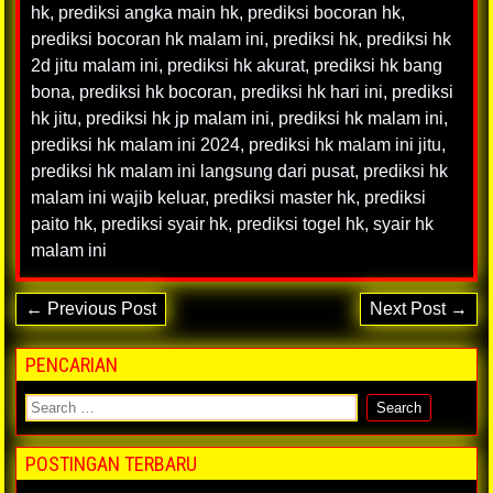
hk
,
prediksi angka main hk
,
prediksi bocoran hk
,
prediksi bocoran hk malam ini
,
prediksi hk
,
prediksi hk
2d jitu malam ini
,
prediksi hk akurat
,
prediksi hk bang
bona
,
prediksi hk bocoran
,
prediksi hk hari ini
,
prediksi
hk jitu
,
prediksi hk jp malam ini
,
prediksi hk malam ini
,
prediksi hk malam ini 2024
,
prediksi hk malam ini jitu
,
prediksi hk malam ini langsung dari pusat
,
prediksi hk
malam ini wajib keluar
,
prediksi master hk
,
prediksi
paito hk
,
prediksi syair hk
,
prediksi togel hk
,
syair hk
malam ini
← Previous Post
Next Post →
PENCARIAN
POSTINGAN TERBARU