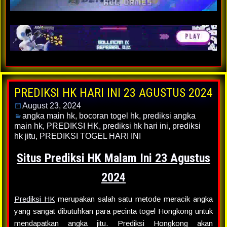
PREDIKSI HK HARI INI 23 AGUSTUS 2024
August 23, 2024
angka main hk
,
bocoran togel hk
,
prediksi angka
main hk
,
PREDIKSI HK
,
prediksi hk hari ini
,
prediksi
hk jitu
,
PREDIKSI TOGEL HARI INI
Situs Prediksi HK Malam Ini 23 Agustus
2024
Prediksi HK
merupakan salah satu metode meracik angka
yang sangat dibutuhkan para pecinta togel Hongkong untuk
mendapatkan angka jitu. Prediksi Hongkong akan