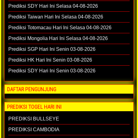
Prediksi SDY Hari Ini Selasa 04-08-2026
Prediksi Taiwan Hari Ini Selasa 04-08-2026
Prediksi Totomacau Hari Ini Selasa 04-08-2026
Prediksi Mongolia Hari Ini Selasa 04-08-2026
Prediksi SGP Hari Ini Senin 03-08-2026
Prediksi HK Hari Ini Senin 03-08-2026
Prediksi SDY Hari Ini Senin 03-08-2026
DAFTAR PENGUNJUNG
PREDIKSI TOGEL HARI INI
PREDIKSI BULLSEYE
PREDIKSI CAMBODIA