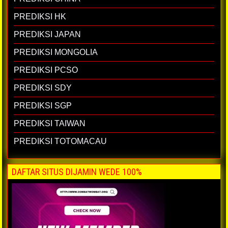
PREDIKSI HK
PREDIKSI JAPAN
PREDIKSI MONGOLIA
PREDIKSI PCSO
PREDIKSI SDY
PREDIKSI SGP
PREDIKSI TAIWAN
PREDIKSI TOTOMACAU
DAFTAR SITUS DIJAMIN WEDE 100%