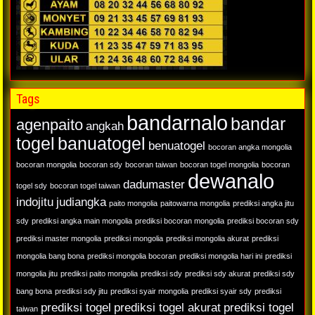
Tags
bandarnalo
bandar
agenpaito
angkah
togel
banuatogel
benuatogel
bocoran angka mongolia
bocoran mongolia
bocoran sdy
bocoran taiwan
bocoran togel mongolia
bocoran
dewanalo
dadumaster
togel sdy
bocoran togel taiwan
indojitu
judiangka
paito mongolia
paitowarna mongolia
prediksi angka jitu
sdy
prediksi angka main mongolia
prediksi bocoran mongolia
prediksi bocoran sdy
prediksi master mongolia
prediksi mongolia
prediksi mongolia akurat
prediksi
mongolia bang bona
prediksi mongolia bocoran
prediksi mongolia hari ini
prediksi
mongolia jitu
prediksi paito mongolia
prediksi sdy
prediksi sdy akurat
prediksi sdy
bang bona
prediksi sdy jitu
prediksi syair mongolia
prediksi syair sdy
prediksi
prediksi togel
prediksi togel akurat
prediksi togel
taiwan