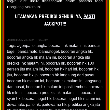
angka kuat untuk dipasangkan dalam pasaran togel
Hongkong Malam Ini.
UTAMAKAN PREDIKSI SENDIRI YA,
PASTI
JACKPOT!!!
Updated: July 22, 2024 — 6:21 pm
Tags:
agenpaito
,
angka bocoran hk malam ini
,
bandar
togel
,
bandarnalo
,
banuatogel
,
bocoran angka hk
,
bocoran angka hk malam ini
,
bocoran angka jitu
prediksi hk malam ini
,
bocoran hk
,
bocoran hk 100
persen jitu malam ini
,
bocoran hk hari ini
,
bocoran hk
jitu
,
bocoran hk jp
,
bocoran hk langsung dari pusat
,
bocoran hk malam ini
,
bocoran hk malam ini langsung
dari pusat
,
bocoran hk malam ini pasti tembus
,
bocoran
hk mlm ini
,
bocoran prediksi hk malam ini
,
bocoran
syair hk
,
bocoran togel hk
,
bocoran togel hk malam ini
,
dewanalo
,
paito hk
,
paitowarna hk
,
prediksi angka jitu