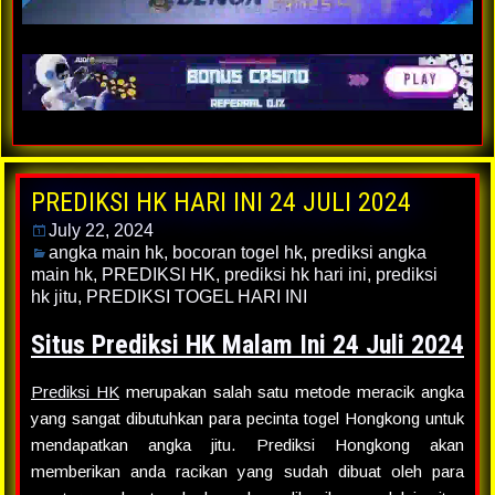
PREDIKSI HK HARI INI 24 JULI 2024
July 22, 2024
angka main hk
,
bocoran togel hk
,
prediksi angka
main hk
,
PREDIKSI HK
,
prediksi hk hari ini
,
prediksi
hk jitu
,
PREDIKSI TOGEL HARI INI
Situs Prediksi HK Malam Ini 24 Juli 2024
Prediksi HK
merupakan salah satu metode meracik angka
yang sangat dibutuhkan para pecinta togel Hongkong untuk
mendapatkan angka jitu. Prediksi Hongkong akan
memberikan anda racikan yang sudah dibuat oleh para