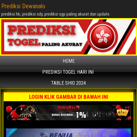
Prediksi Dewanalo
prediksi hk, prediksi sdy, prediksi sgp paling akurat dan update.
HOME
PREDIKSI TOGEL HARI INI
TABLE SHIO 2024
LOGIN KLIK GAMBAR DI BAWAH INI