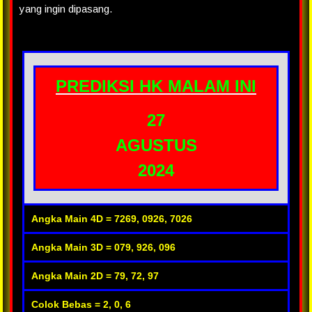
yang ingin dipasang.
PREDIKSI HK MALAM INI
27
AGUSTUS
2024
Angka Main 4D = 7269, 0926, 7026
Angka Main 3D = 079, 926, 096
Angka Main 2D = 79, 72, 97
Colok Bebas = 2, 0, 6