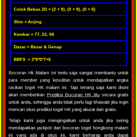
Colok Bebas 2D = (2 + 9), (0 + 9), (0 + 6)
Shio = Anjing
Kembar = 77, 22, 66
Dasar = Besar & Genap
BBFS = 2*9*0*7+6
Bocoran Hk Malam Ini tentu saja sangat membantu untuk
para member yang kesulitan untuk mendapatkan angka
racikan togel HK malam ini. Tapi tenang saja kami disini
akan memberikan
Prediksi Bocoran HK Jitu
secara gratis
untuk anda, sehingga anda tidak perlu lagi khawatir jika ingin
mencari situs prediksi togel HK yang akurat dan gratis.
Tetapi kami juga mengingatkan untuk anda jika sering
mendapatkan jackpot dari bocoran togel hongkong malam
ini yang ada di situs ini, kami berharap anda dapat