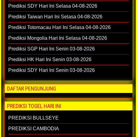
Prediksi SDY Hari Ini Selasa 04-08-2026
Prediksi Taiwan Hari Ini Selasa 04-08-2026
Prediksi Totomacau Hari Ini Selasa 04-08-2026
Prediksi Mongolia Hari Ini Selasa 04-08-2026
Prediksi SGP Hari Ini Senin 03-08-2026
Prediksi HK Hari Ini Senin 03-08-2026
Prediksi SDY Hari Ini Senin 03-08-2026
DAFTAR PENGUNJUNG
PREDIKSI TOGEL HARI INI
PREDIKSI BULLSEYE
PREDIKSI CAMBODIA