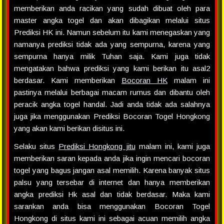
memberikan anda racikan yang sudah dibuat oleh para
master angka togel dan akan dibagikan melalui situs
Prediksi HK ini. Namun sebelum itu kami menegaskan yang
namanya prediksi tidak ada yang sempurna, karena yang
sempurna hanya milik Tuhan saja. Kami juga tidak
mengatakan bahwa prediksi yang kami berikan itu asal2
berdasar. Kami memberikan
Bocoran HK
malam ini
pastinya melalui berbagai macam rumus dan dibantu oleh
peracik angka togel handal. Jadi anda tidak ada salahnya
juga jika menggunakan Prediksi Bocoran Togel Hongkong
yang akan kami berikan disitus ini.
Selaku situs
Prediksi Hongkong jitu
malam ini, kami juga
memberikan saran kepada anda jika ingin mencari bocoran
togel yang bagus jangan asal memilih. Karena banyak situs
palsu yang tersebar di internet dan hanya memberikan
angka prediksi Hk asal dan tidak berdasar. Maka kami
sarankan anda bisa menggunakan Bocoran Togel
Hongkong di situs kami ini sebagai acuan memilih angka