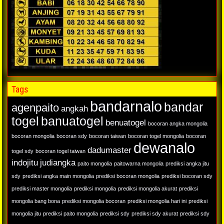
Tags
bandarnalo
bandar
agenpaito
angkah
togel
banuatogel
benuatogel
bocoran angka mongolia
bocoran mongolia
bocoran sdy
bocoran taiwan
bocoran togel mongolia
bocoran
dewanalo
dadumaster
togel sdy
bocoran togel taiwan
indojitu
judiangka
paito mongolia
paitowarna mongolia
prediksi angka jitu
sdy
prediksi angka main mongolia
prediksi bocoran mongolia
prediksi bocoran sdy
prediksi master mongolia
prediksi mongolia
prediksi mongolia akurat
prediksi
mongolia bang bona
prediksi mongolia bocoran
prediksi mongolia hari ini
prediksi
mongolia jitu
prediksi paito mongolia
prediksi sdy
prediksi sdy akurat
prediksi sdy