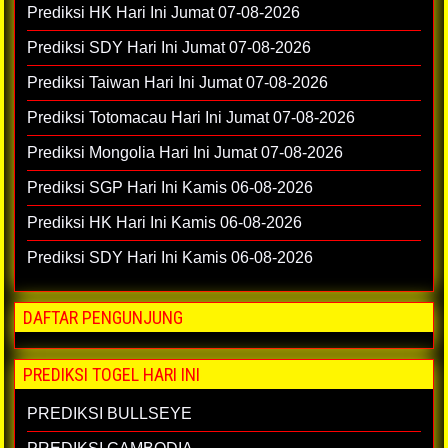
Prediksi HK Hari Ini Jumat 07-08-2026
Prediksi SDY Hari Ini Jumat 07-08-2026
Prediksi Taiwan Hari Ini Jumat 07-08-2026
Prediksi Totomacau Hari Ini Jumat 07-08-2026
Prediksi Mongolia Hari Ini Jumat 07-08-2026
Prediksi SGP Hari Ini Kamis 06-08-2026
Prediksi HK Hari Ini Kamis 06-08-2026
Prediksi SDY Hari Ini Kamis 06-08-2026
DAFTAR PENGUNJUNG
PREDIKSI TOGEL HARI INI
PREDIKSI BULLSEYE