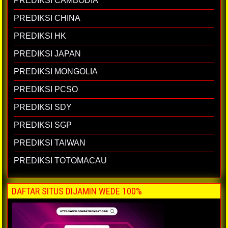
PREDIKSI CAMBODIA
PREDIKSI CHINA
PREDIKSI HK
PREDIKSI JAPAN
PREDIKSI MONGOLIA
PREDIKSI PCSO
PREDIKSI SDY
PREDIKSI SGP
PREDIKSI TAIWAN
PREDIKSI TOTOMACAU
DAFTAR SITUS DIJAMIN WEDE 100%