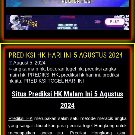
PREDIKSI HK HARI INI 5 AGUSTUS 2024
August 5, 2024
angka main hk
,
bocoran togel hk
,
prediksi angka
main hk
,
PREDIKSI HK
,
prediksi hk hari ini
,
prediksi
hk jitu
,
PREDIKSI TOGEL HARI INI
Situs Prediksi HK Malam Ini 5 Agustus
2024
Prediksi HK
merupakan salah satu metode meracik angka
yang sangat dibutuhkan para pecinta togel Hongkong untuk
mendapatkan angka jitu. Prediksi Hongkong akan