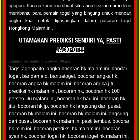
apapun. Karena kami membuat situs prediksi ini murni demi
membantu para pemain togel yang bingung untuk mencari
angka kuat untuk dipasangkan dalam pasaran togel
Hongkong Malam Ini.
UTAMAKAN PREDIKSI SENDIRI YA,
PASTI
JACKPOT!!!
Updated: September 7, 2024 — 3:48 pm
Tags:
agenpaito
,
angka bocoran hk malam ini
,
bandar
togel
,
bandarnalo
,
banuatogel
,
bocoran angka hk
,
bocoran angka hk malam ini
,
bocoran angka jitu
prediksi hk malam ini
,
bocoran hk
,
bocoran hk 100
persen jitu malam ini
,
bocoran hk hari ini
,
bocoran hk
jitu
,
bocoran hk jp
,
bocoran hk langsung dari pusat
,
bocoran hk malam ini
,
bocoran hk malam ini langsung
dari pusat
,
bocoran hk malam ini pasti tembus
,
bocoran
hk mlm ini
,
bocoran prediksi hk malam ini
,
bocoran
syair hk
,
bocoran togel hk
,
bocoran togel hk malam ini
,