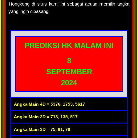
Hongkong di situs kami ini sebagai acuan memilih angka
yang ingin dipasang.
PREDIKSI HK MALAM INI
8
SEPTEMBER
2024
Angka Main 4D = 5376, 1753, 5617
Angka Main 3D = 713, 135, 517
Angka Main 2D = 75, 61, 76