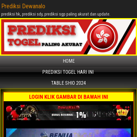
Prediksi Dewanalo
prediksi hk, prediksi sdy, prediksi sgp paling akurat dan update.
HOME
PREDIKSI TOGEL HARI INI
TABLE SHIO 2024
LOGIN KLIK GAMBAR DI BAWAH INI