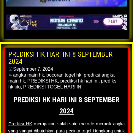
PREDIKSI HK HARI INI 8 SEPTEMBER
2024
September 7, 2024
angka main hk
,
bocoran togel hk
,
prediksi angka
main hk
,
PREDIKSI HK
,
prediksi hk hari ini
,
prediksi
hk jitu
,
PREDIKSI TOGEL HARI INI
PREDIKSI HK HARI INI 8 SEPTEMBER
2024
Prediksi HK
merupakan salah satu metode meracik angka
yang sangat dibutuhkan para pecinta togel Hongkong untuk