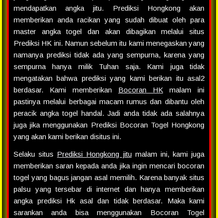
mendapatkan angka jitu. Prediksi Hongkong akan
memberikan anda racikan yang sudah dibuat oleh para
master angka togel dan akan dibagikan melalui situs
Prediksi HK ini. Namun sebelum itu kami menegaskan yang
namanya prediksi tidak ada yang sempurna, karena yang
sempurna hanya milik Tuhan saja. Kami juga tidak
mengatakan bahwa prediksi yang kami berikan itu asal2
berdasar. Kami memberikan
Bocoran HK
malam ini
pastinya melalui berbagai macam rumus dan dibantu oleh
peracik angka togel handal. Jadi anda tidak ada salahnya
juga jika menggunakan Prediksi Bocoran Togel Hongkong
yang akan kami berikan disitus ini.
Selaku situs
Prediksi Hongkong jitu
malam ini, kami juga
memberikan saran kepada anda jika ingin mencari bocoran
togel yang bagus jangan asal memilih. Karena banyak situs
palsu yang tersebar di internet dan hanya memberikan
angka prediksi Hk asal dan tidak berdasar. Maka kami
sarankan anda bisa menggunakan Bocoran Togel