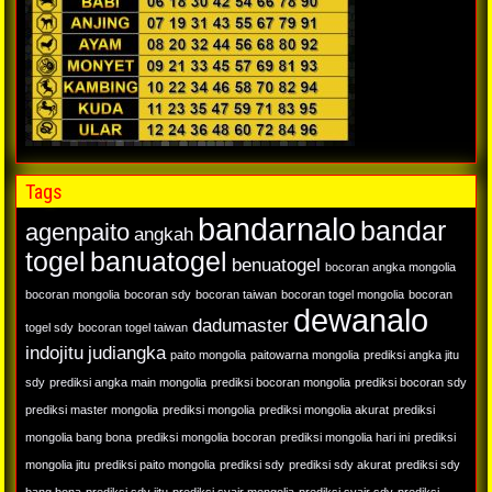
Tags
bandarnalo
bandar
agenpaito
angkah
togel
banuatogel
benuatogel
bocoran angka mongolia
bocoran mongolia
bocoran sdy
bocoran taiwan
bocoran togel mongolia
bocoran
dewanalo
dadumaster
togel sdy
bocoran togel taiwan
indojitu
judiangka
paito mongolia
paitowarna mongolia
prediksi angka jitu
sdy
prediksi angka main mongolia
prediksi bocoran mongolia
prediksi bocoran sdy
prediksi master mongolia
prediksi mongolia
prediksi mongolia akurat
prediksi
mongolia bang bona
prediksi mongolia bocoran
prediksi mongolia hari ini
prediksi
mongolia jitu
prediksi paito mongolia
prediksi sdy
prediksi sdy akurat
prediksi sdy
bang bona
prediksi sdy jitu
prediksi syair mongolia
prediksi syair sdy
prediksi