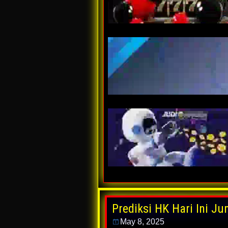
Prediksi HK Hari Ini J
May 8, 2025