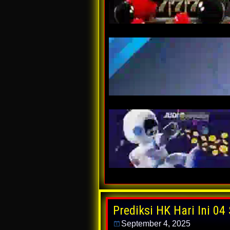
Prediksi HK Hari Ini 0
September 4, 2025