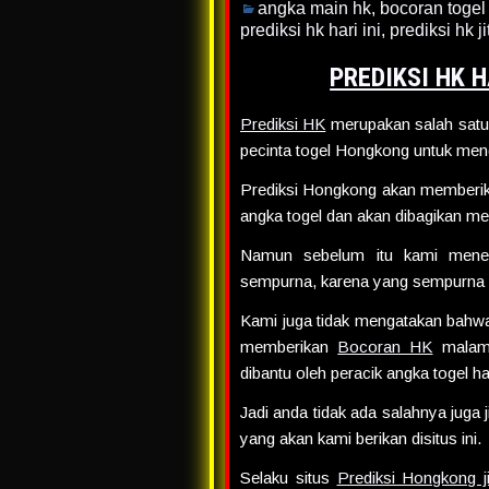
angka main hk
,
bocoran togel
prediksi hk hari ini
,
prediksi hk ji
PREDIKSI HK H
Prediksi HK
merupakan salah satu
pecinta togel Hongkong untuk mend
Prediksi Hongkong akan memberika
angka togel dan akan dibagikan mela
Namun sebelum itu kami meneg
sempurna, karena yang sempurna h
Kami juga tidak mengatakan bahwa 
memberikan
Bocoran HK
malam 
dibantu oleh peracik angka togel ha
Jadi anda tidak ada salahnya jug
yang akan kami berikan disitus ini.
Selaku situs
Prediksi Hongkong ji