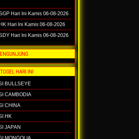
 SGP Hari Ini Kamis 06-08-2026
 HK Hari Ini Kamis 06-08-2026
 SDY Hari Ini Kamis 06-08-2026
PENGUNJUNG
 TOGEL HARI INI
SI BULLSEYE
SI CAMBODIA
SI CHINA
SI HK
SI JAPAN
SI MONGOLIA