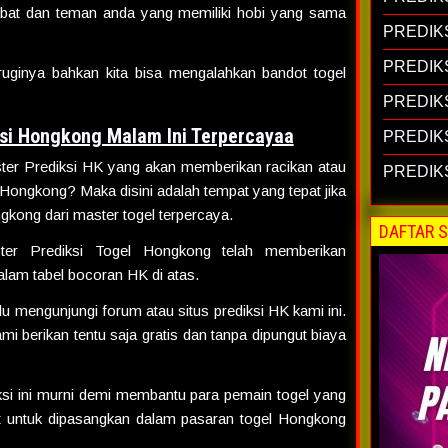
bat dan teman anda yang memiliki hobi yang sama
PREDIK
PREDIK
ruginya bahkan kita bisa mengalahkan bandot togel
PREDIK
si Hongkong Malam Ini Terpercayaa
PREDIK
er Prediksi HK yang akan memberikan racikan atau
PREDIK
Hongkong? Maka disini adalah tempat yang tepat jika
gkong dari master togel terpercaya.
DAFTAR S
ter Prediksi Togel Hongkong telah memberikan
alam tabel bocoran HK di atas.
u mengunjungi forum atau situs prediksi HK kami ini.
i berikan tentu saja gratis dan tanpa dipungut biaya
si ini murni demi membantu para pemain togel yang
t untuk dipasangkan dalam pasaran togel Hongkong