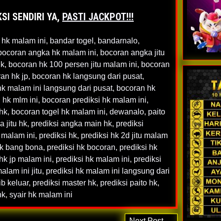
SI SENDIRI YA,
PASTI JACKPOT!!!
 hk malam ini
,
bandar togel
,
bandarnalo
,
bocoran angka hk malam ini
,
bocoran angka jitu
hk
,
bocoran hk 100 persen jitu malam ini
,
bocoran
an hk jp
,
bocoran hk langsung dari pusat
,
k malam ini langsung dari pusat
,
bocoran hk
 hk mlm ini
,
bocoran prediksi hk malam ini
,
 hk
,
bocoran togel hk malam ini
,
dewanalo
,
paito
a jitu hk
,
prediksi angka main hk
,
prediksi
 malam ini
,
prediksi hk
,
prediksi hk 2d jitu malam
hk bang bona
,
prediksi hk bocoran
,
prediksi hk
 hk jp malam ini
,
prediksi hk malam ini
,
prediksi
alam ini jitu
,
prediksi hk malam ini langsung dari
ib keluar
,
prediksi master hk
,
prediksi paito hk
,
hk
,
syair hk malam ini
Next Post →