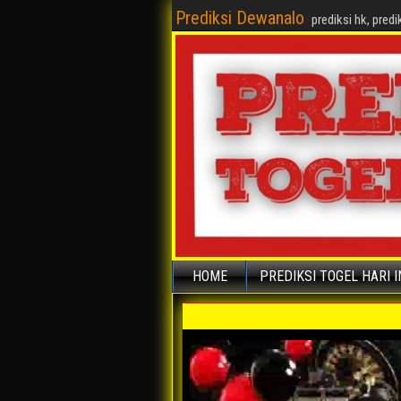
Prediksi Dewanalo
prediksi hk, predi
HOME
PREDIKSI TOGEL HARI I