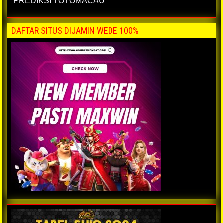
PREDIKSI TOTOMACAU
DAFTAR SITUS DIJAMIN WEDE 100%