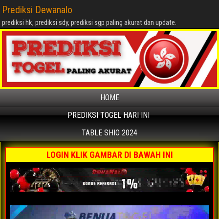
Prediksi Dewanalo
prediksi hk, prediksi sdy, prediksi sgp paling akurat dan update.
HOME
PREDIKSI TOGEL HARI INI
TABLE SHIO 2024
LOGIN KLIK GAMBAR DI BAWAH INI