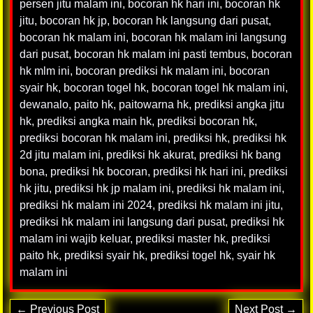
persen jitu malam ini
,
bocoran hk hari ini
,
bocoran hk
jitu
,
bocoran hk jp
,
bocoran hk langsung dari pusat
,
bocoran hk malam ini
,
bocoran hk malam ini langsung
dari pusat
,
bocoran hk malam ini pasti tembus
,
bocoran
hk mlm ini
,
bocoran prediksi hk malam ini
,
bocoran
syair hk
,
bocoran togel hk
,
bocoran togel hk malam ini
,
dewanalo
,
paito hk
,
paitowarna hk
,
prediksi angka jitu
hk
,
prediksi angka main hk
,
prediksi bocoran hk
,
prediksi bocoran hk malam ini
,
prediksi hk
,
prediksi hk
2d jitu malam ini
,
prediksi hk akurat
,
prediksi hk bang
bona
,
prediksi hk bocoran
,
prediksi hk hari ini
,
prediksi
hk jitu
,
prediksi hk jp malam ini
,
prediksi hk malam ini
,
prediksi hk malam ini 2024
,
prediksi hk malam ini jitu
,
prediksi hk malam ini langsung dari pusat
,
prediksi hk
malam ini wajib keluar
,
prediksi master hk
,
prediksi
paito hk
,
prediksi syair hk
,
prediksi togel hk
,
syair hk
malam ini
← Previous Post
Next Post →