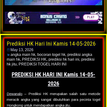
Prediksi HK Hari Ini Kamis 14-05-2026
May 13, 2026
angka main hk
,
bocoran togel hk
,
prediksi angka
main hk
,
PREDIKSI HK
,
prediksi hk hari ini
,
prediksi
hk jitu
,
PREDIKSI TOGEL HARI INI
PREDIKSI HK HARI INI Kamis 14-05-
2026
Dewanalo
– Prediksi HK merupakan salah satu metode
meracik angka yang sangat dibutuhkan para pecinta togel
Hongkong untuk mendapatkan angka jitu.