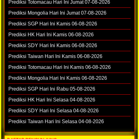
Prediksi Totomacau Hari Ini Jumat 07-08-2026
Prediksi Mongolia Hari Ini Jumat 07-08-2026
Prediksi SGP Hari Ini Kamis 06-08-2026
Prediksi HK Hari Ini Kamis 06-08-2026
Prediksi SDY Hari Ini Kamis 06-08-2026
Prediksi Taiwan Hari Ini Kamis 06-08-2026
Prediksi Totomacau Hari Ini Kamis 06-08-2026
Prediksi Mongolia Hari Ini Kamis 06-08-2026
Prediksi SGP Hari Ini Rabu 05-08-2026
Prediksi HK Hari Ini Selasa 04-08-2026
Prediksi SDY Hari Ini Selasa 04-08-2026
Prediksi Taiwan Hari Ini Selasa 04-08-2026