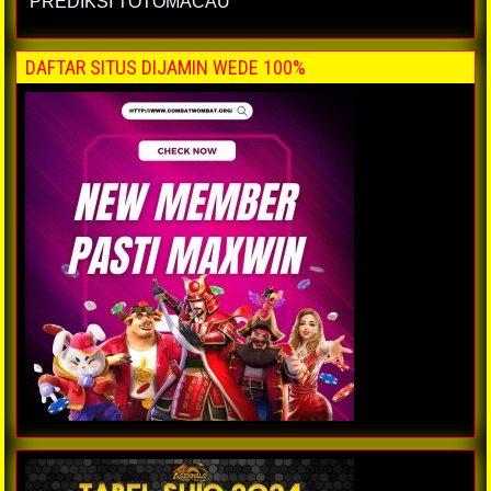
PREDIKSI TOTOMACAU
DAFTAR SITUS DIJAMIN WEDE 100%