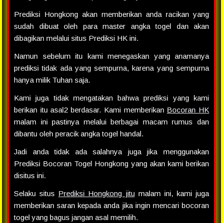
Prediksi Hongkong akan memberikan anda racikan yang
sudah dibuat oleh para master angka togel dan akan
dibagikan melalui situs Prediksi HK ini.
Namun sebelum itu kami menegaskan yang anamanya
prediksi tidak ada yang sempurna, karena yang sempurna
hanya milik Tuhan saja.
Kami juga tidak mengatakan bahwa prediksi yang kami
berikan itu asal2 berdasar. Kami memberikan
Bocoran HK
malam ini pastinya melalui berbagai macam rumus dan
dibantu oleh peracik angka togel handal.
Jadi anda tidak ada salahnya juga jika menggunakan
Prediksi Bocoran Togel Hongkong yang akan kami berikan
disitus ini.
Selaku situs
Prediksi Hongkong jitu
malam ini, kami juga
memberikan saran kepada anda jika ingin mencari bocoran
togel yang bagus jangan asal memilih.