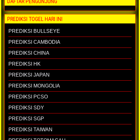
DAFTAR PENGUNJUNG
PREDIKSI TOGEL HARI INI
PREDIKSI BULLSEYE
PREDIKSI CAMBODIA
PREDIKSI CHINA
PREDIKSI HK
PREDIKSI JAPAN
PREDIKSI MONGOLIA
PREDIKSI PCSO
PREDIKSI SDY
PREDIKSI SGP
PREDIKSI TAIWAN