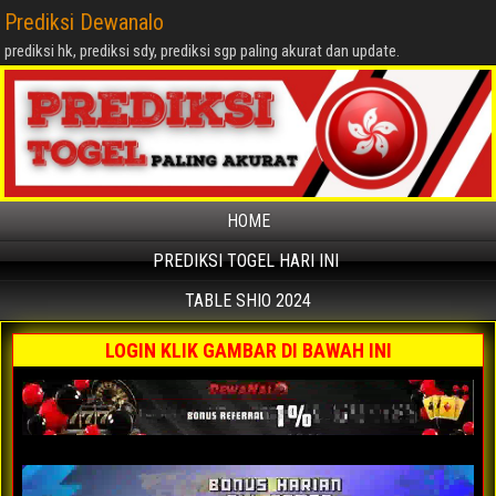
Prediksi Dewanalo
prediksi hk, prediksi sdy, prediksi sgp paling akurat dan update.
HOME
PREDIKSI TOGEL HARI INI
TABLE SHIO 2024
LOGIN KLIK GAMBAR DI BAWAH INI