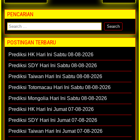
PENCARIAN
POSTINGAN TERBARU
Prediksi HK Hari Ini Sabtu 08-08-2026
Prediksi SDY Hari Ini Sabtu 08-08-2026
Prediksi Taiwan Hari Ini Sabtu 08-08-2026
Prediksi Totomacau Hari Ini Sabtu 08-08-2026
Prediksi Mongolia Hari Ini Sabtu 08-08-2026
Prediksi HK Hari Ini Jumat 07-08-2026
Prediksi SDY Hari Ini Jumat 07-08-2026
Prediksi Taiwan Hari Ini Jumat 07-08-2026