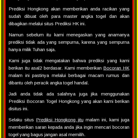
Prediksi Hongkong akan memberikan anda racikan yang
sudah dibuat oleh para master angka togel dan akan
dibagikan melalui situs Prediksi HK ini.
Namun sebelum itu kami menegaskan yang anamanya
prediksi tidak ada yang sempurna, karena yang sempurna
hanya milik Tuhan saja.
Kami juga tidak mengatakan bahwa prediksi yang kami
berikan itu asal2 berdasar. Kami memberikan
Bocoran HK
malam ini pastinya melalui berbagai macam rumus dan
dibantu oleh peracik angka togel handal.
Jadi anda tidak ada salahnya juga jika menggunakan
Prediksi Bocoran Togel Hongkong yang akan kami berikan
disitus ini.
Selaku situs
Prediksi Hongkong jitu
malam ini, kami juga
memberikan saran kepada anda jika ingin mencari bocoran
togel yang bagus jangan asal memilih.