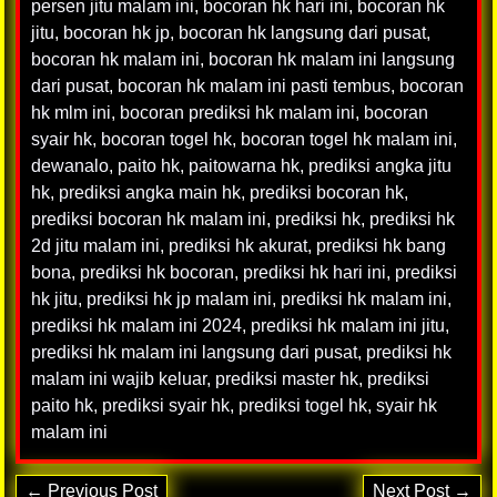
persen jitu malam ini
,
bocoran hk hari ini
,
bocoran hk
jitu
,
bocoran hk jp
,
bocoran hk langsung dari pusat
,
bocoran hk malam ini
,
bocoran hk malam ini langsung
dari pusat
,
bocoran hk malam ini pasti tembus
,
bocoran
hk mlm ini
,
bocoran prediksi hk malam ini
,
bocoran
syair hk
,
bocoran togel hk
,
bocoran togel hk malam ini
,
dewanalo
,
paito hk
,
paitowarna hk
,
prediksi angka jitu
hk
,
prediksi angka main hk
,
prediksi bocoran hk
,
prediksi bocoran hk malam ini
,
prediksi hk
,
prediksi hk
2d jitu malam ini
,
prediksi hk akurat
,
prediksi hk bang
bona
,
prediksi hk bocoran
,
prediksi hk hari ini
,
prediksi
hk jitu
,
prediksi hk jp malam ini
,
prediksi hk malam ini
,
prediksi hk malam ini 2024
,
prediksi hk malam ini jitu
,
prediksi hk malam ini langsung dari pusat
,
prediksi hk
malam ini wajib keluar
,
prediksi master hk
,
prediksi
paito hk
,
prediksi syair hk
,
prediksi togel hk
,
syair hk
malam ini
← Previous Post
Next Post →