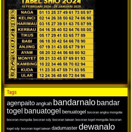
Tags
bandarnalo
bandar
agenpaito
angkah
togel
banuatogel
benuatogel
bocoran angka mongolia
bocoran mongolia
bocoran sdy
bocoran taiwan
bocoran togel mongolia
bocoran
dewanalo
dadumaster
togel sdy
bocoran togel taiwan