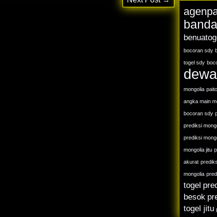
agenpa
banda
benuatog
bocoran sdy
togel sdy
boco
dewa
mongolia
pait
angka main m
bocoran sdy
prediksi mong
prediksi mong
mongolia jitu
p
akurat
predik
mongolia
pred
togel
pre
besok
pr
togel jitu