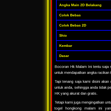
Angka Main 2D Belakang
Colok Bebas
Colok Bebas 2D
Shio
Kembar
Dasar
Bocoran Hk Malam Ini tentu saja
untuk mendapatkan angka racikan 
Tapi tenang saja kami disini aka
untuk anda, sehingga anda tidak perl
HK yang akurat dan gratis.
Tetapi kami juga mengingatkan unt
togel hongkong malam ini yan