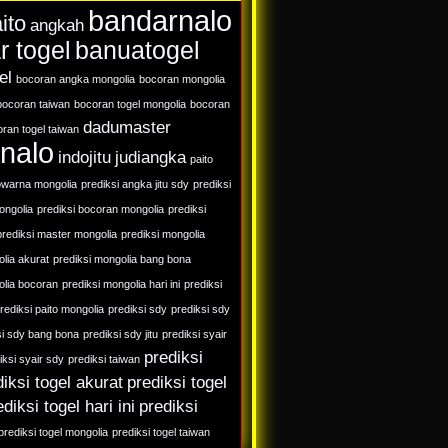
bandarnalo
ito
angkah
r togel
banuatogel
el
bocoran angka mongolia
bocoran mongolia
bocoran taiwan
bocoran togel mongolia
bocoran
dadumaster
ran togel taiwan
nalo
indojitu
judiangka
paito
owarna mongolia
prediksi angka jitu sdy
prediksi
ongolia
prediksi bocoran mongolia
prediksi
prediksi master mongolia
prediksi mongolia
olia akurat
prediksi mongolia bang bona
olia bocoran
prediksi mongolia hari ini
prediksi
rediksi paito mongolia
prediksi sdy
prediksi sdy
si sdy bang bona
prediksi sdy jitu
prediksi syair
prediksi
iksi syair sdy
prediksi taiwan
diksi togel akurat
prediksi togel
ediksi togel hari ini
prediksi
prediksi togel mongolia
prediksi togel taiwan