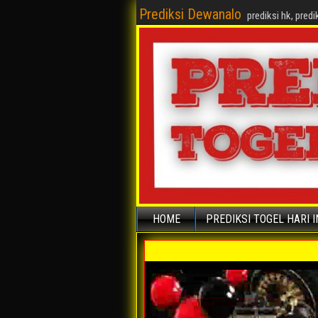
Prediksi Dewanalo
prediksi hk, predi
HOME
PREDIKSI TOGEL HARI I