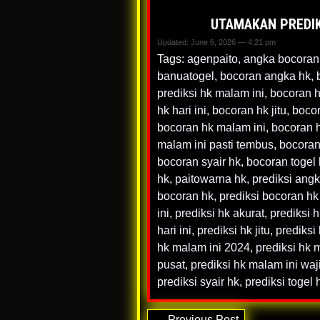
UTAMAKAN PREDIK
Updated: June 6, 2026 — 4:21 pm
Tags:
agenpaito
,
angka bocoran
banuatogel
,
bocoran angka hk
,
prediksi hk malam ini
,
bocoran 
hk hari ini
,
bocoran hk jitu
,
bocor
bocoran hk malam ini
,
bocoran h
malam ini pasti tembus
,
bocoran
bocoran syair hk
,
bocoran togel
hk
,
paitowarna hk
,
prediksi angk
bocoran hk
,
prediksi bocoran hk
ini
,
prediksi hk akurat
,
prediksi 
hari ini
,
prediksi hk jitu
,
prediksi
hk malam ini 2024
,
prediksi hk m
pusat
,
prediksi hk malam ini waj
prediksi syair hk
,
prediksi togel 
← Previous Post