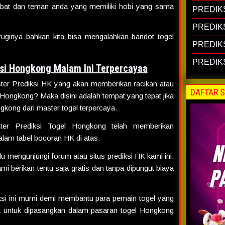
bat dan teman anda yang memiliki hobi yang sama
PREDIK
PREDIK
ruginya bahkan kita bisa mengalahkan bandot togel
PREDIK
PREDIK
si Hongkong Malam Ini Terpercayaa
er Prediksi HK yang akan memberikan racikan atau
DAFTAR S
Hongkong? Maka disini adalah tempat yang tepat jika
gkong dari master togel terpercaya.
ter Prediksi Togel Hongkong telah memberikan
alam tabel bocoran HK di atas.
u mengunjungi forum atau situs prediksi HK kami ini.
i berikan tentu saja gratis dan tanpa dipungut biaya
si ini murni demi membantu para pemain togel yang
t untuk dipasangkan dalam pasaran togel Hongkong