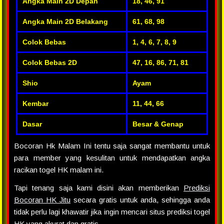
Angka Main 2D Depan
18, 46, 91
Angka Main 2D Belakang
61, 68, 98
Colok Bebas
1, 4, 6, 7, 8, 9
Colok Bebas 2D
47, 16, 86, 71, 81
Shio
Ayam
Kembar
11, 44, 66
Dasar
Besar & Genap
Bocoran Hk Malam Ini tentu saja sangat membantu untuk
para member yang kesulitan untuk mendapatkan angka
racikan togel HK malam ini.
Tapi tenang saja kami disini akan memberikan
Prediksi
Bocoran HK Jitu
secara gratis untuk anda, sehingga anda
tidak perlu lagi khawatir jika ingin mencari situs prediksi togel
HK yang akurat dan gratis.