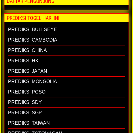
DAFTAR PENGUNJUNG
PREDIKSI TOGEL HARI INI
PREDIKSI BULLSEYE
PREDIKSI CAMBODIA
PREDIKSI CHINA
PREDIKSI HK
PREDIKSI JAPAN
PREDIKSI MONGOLIA
PREDIKSI PCSO
PREDIKSI SDY
PREDIKSI SGP
PREDIKSI TAIWAN