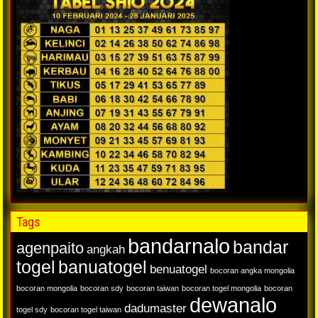
Tags
bandarnalo
bandar
agenpaito
angkah
togel
banuatogel
benuatogel
bocoran angka mongolia
bocoran mongolia
bocoran sdy
bocoran taiwan
bocoran togel mongolia
bocoran
dewanalo
dadumaster
togel sdy
bocoran togel taiwan