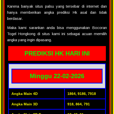
Karena banyak situs palsu yang tersebar di internet dan
hanya memberikan angka prediksi Hk asal dan tidak
berdasar.
Maka kami sarankan anda bisa menggunakan Bocoran
Togel Hongkong di situs kami ini sebagai acuan memilih
angka yang ingin dipasang.
PREDIKSI HK HARI INI
Minggu 22-02-2026
Angka Main 4D
1864, 9186, 7918
Angka Main 3D
918, 864, 791