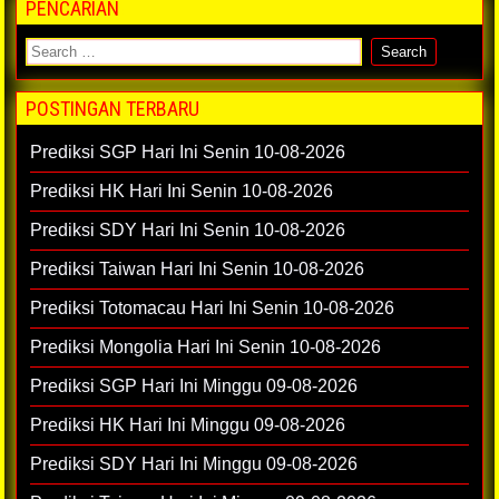
PENCARIAN
POSTINGAN TERBARU
Prediksi SGP Hari Ini Senin 10-08-2026
Prediksi HK Hari Ini Senin 10-08-2026
Prediksi SDY Hari Ini Senin 10-08-2026
Prediksi Taiwan Hari Ini Senin 10-08-2026
Prediksi Totomacau Hari Ini Senin 10-08-2026
Prediksi Mongolia Hari Ini Senin 10-08-2026
Prediksi SGP Hari Ini Minggu 09-08-2026
Prediksi HK Hari Ini Minggu 09-08-2026
Prediksi SDY Hari Ini Minggu 09-08-2026