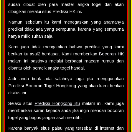
sudah dibuat oleh para master angka togel dan akan
dibagikan melalui situs Prediksi HK ini.
Namun sebelum itu kami menegaskan yang anamanya
prediksi tidak ada yang sempurna, karena yang sempurna
hanya milik Tuhan saja.
Kami juga tidak mengatakan bahwa prediksi yang kami
berikan itu asal2 berdasar. Kami memberikan
Bocoran HK
malam ini pastinya melalui berbagai macam rumus dan
dibantu oleh peracik angka togel handal.
Jadi anda tidak ada salahnya juga jika menggunakan
Prediksi Bocoran Togel Hongkong yang akan kami berikan
disitus ini.
Selaku situs
Prediksi Hongkong jitu
malam ini, kami juga
memberikan saran kepada anda jika ingin mencari bocoran
togel yang bagus jangan asal memilih.
Karena banyak situs palsu yang tersebar di internet dan