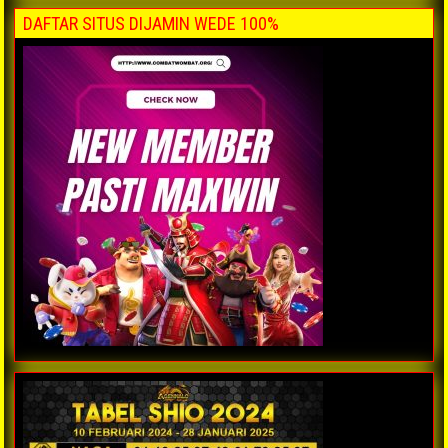
DAFTAR SITUS DIJAMIN WEDE 100%