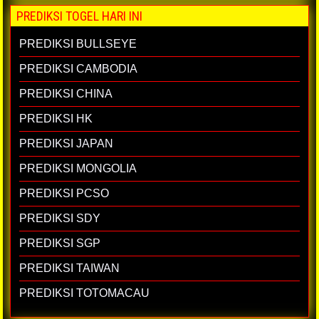
PREDIKSI TOGEL HARI INI
PREDIKSI BULLSEYE
PREDIKSI CAMBODIA
PREDIKSI CHINA
PREDIKSI HK
PREDIKSI JAPAN
PREDIKSI MONGOLIA
PREDIKSI PCSO
PREDIKSI SDY
PREDIKSI SGP
PREDIKSI TAIWAN
PREDIKSI TOTOMACAU