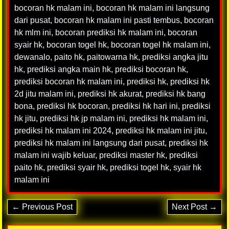
bocoran hk malam ini
,
bocoran hk malam ini langsung
dari pusat
,
bocoran hk malam ini pasti tembus
,
bocoran
hk mlm ini
,
bocoran prediksi hk malam ini
,
bocoran
syair hk
,
bocoran togel hk
,
bocoran togel hk malam ini
,
dewanalo
,
paito hk
,
paitowarna hk
,
prediksi angka jitu
hk
,
prediksi angka main hk
,
prediksi bocoran hk
,
prediksi bocoran hk malam ini
,
prediksi hk
,
prediksi hk
2d jitu malam ini
,
prediksi hk akurat
,
prediksi hk bang
bona
,
prediksi hk bocoran
,
prediksi hk hari ini
,
prediksi
hk jitu
,
prediksi hk jp malam ini
,
prediksi hk malam ini
,
prediksi hk malam ini 2024
,
prediksi hk malam ini jitu
,
prediksi hk malam ini langsung dari pusat
,
prediksi hk
malam ini wajib keluar
,
prediksi master hk
,
prediksi
paito hk
,
prediksi syair hk
,
prediksi togel hk
,
syair hk
malam ini
← Previous Post
Next Post →