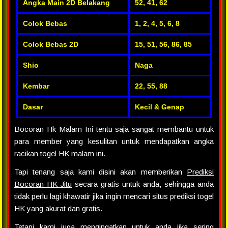
Angka Main 2D Belakang
52, 41, 62
Colok Bebas
1, 2, 4, 5, 6, 8
Colok Bebas 2D
15, 51, 56, 86, 85
Shio
Naga
Kembar
22, 55, 88
Dasar
Kecil & Genap
Bocoran Hk Malam Ini tentu saja sangat membantu untuk
para member yang kesulitan untuk mendapatkan angka
racikan togel HK malam ini.
Tapi tenang saja kami disini akan memberikan
Prediksi
Bocoran HK Jitu
secara gratis untuk anda, sehingga anda
tidak perlu lagi khawatir jika ingin mencari situs prediksi togel
HK yang akurat dan gratis.
Tetapi kami juga mengingatkan untuk anda jika sering