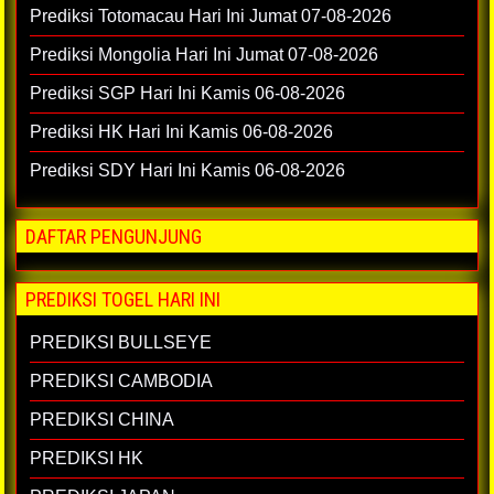
Prediksi Totomacau Hari Ini Jumat 07-08-2026
Prediksi Mongolia Hari Ini Jumat 07-08-2026
Prediksi SGP Hari Ini Kamis 06-08-2026
Prediksi HK Hari Ini Kamis 06-08-2026
Prediksi SDY Hari Ini Kamis 06-08-2026
DAFTAR PENGUNJUNG
PREDIKSI TOGEL HARI INI
PREDIKSI BULLSEYE
PREDIKSI CAMBODIA
PREDIKSI CHINA
PREDIKSI HK