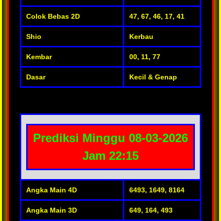
Colok Bebas 2D
47, 67, 46, 17, 41
Shio
Kerbau
Kembar
00, 11, 77
Dasar
Kecil & Genap
Prediksi Minggu 08-03-2026
Jam 22:15
Angka Main 4D
6493, 1649, 8164
Angka Main 3D
649, 164, 493