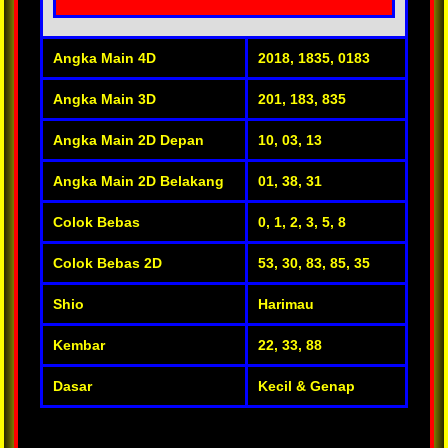
Angka Main 4D
2018, 1835, 0183
Angka Main 3D
201, 183, 835
Angka Main 2D Depan
10, 03, 13
Angka Main 2D Belakang
01, 38, 31
Colok Bebas
0, 1, 2, 3, 5, 8
Colok Bebas 2D
53, 30, 83, 85, 35
Shio
Harimau
Kembar
22, 33, 88
Dasar
Kecil & Genap