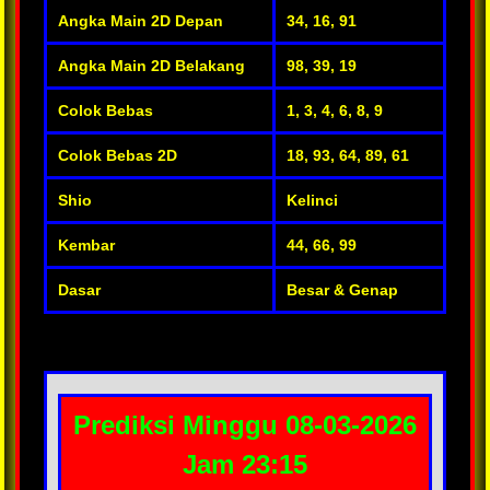
Angka Main 2D Depan
34, 16, 91
Angka Main 2D Belakang
98, 39, 19
Colok Bebas
1, 3, 4, 6, 8, 9
Colok Bebas 2D
18, 93, 64, 89, 61
Shio
Kelinci
Kembar
44, 66, 99
Dasar
Besar & Genap
Prediksi Minggu 08-03-2026
Jam 23:15