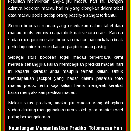
kesulitan memikirkan angka jitu macau hari ini. Dengan
adanya bocoran macau hari ini yang dibagikan dalam tabel
data macau pools setiap orang pastinya sangat terbantu.
Semua bocoran macau yang disediakan dalam tabel data
macau pools tentunya dapat dinikmati secara gratis. Karena
sudah mengunjungi situs bocoran macau hari ini kalian tidak
perlu lagi untuk memikirkan angka jitu macau pasti jp.
Sebagai situs bocoran togel macau terpercaya kami
merasa senang jika kalian membagikan prediksi macau hari
ini kepada kerabat anda maupun teman kalian. Untuk
mendapatkan jackpot yang besar dalam pasaran toto
macau pools, tentu saja kalian harus mengajak kerabat
kalian menyaksikan prediksi macau.
Melalui situs prediksi, angka jitu macau yang dibagikan
sudah dihitung menggunakan rumus oleh para master togel
paling berpengalaman.
Keuntungan Memanfaatkan Prediksi Totomacau Hari