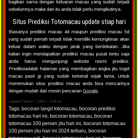
bagikan sama dengan keluaran macau yang sudah terjadi
sebelumnya maka dari itu anda tidak perlu mengikutinya.
Situs Prediksi Totomacau update stiap hari
Biasanya prediksi macau 4d maupun prediksi macau 5d
yang sudah pernah terjadi tidak memiliki kemungkinan akan
keluar dalam waktu dengan jarak yang berdekatan. Jika
kalian ingin mendapatkan prediksi macau pusat tentu saja
anda harus mengunjungi website resmi prediksi.
Prediksiadalah halaman yang membagikan angka jitu togel
macau pasti jp yang sudah terkenal sejak lama. Untuk
menemukan situs prediksi macau anda bisa mencarinya
dengan mudah dari mesin pencarian
Google
.
Updated: March 7, 2026 — 2:49 pm
Tags:
bocoran langit totomacau
,
bocoran prediksi
totomacau hari ini
,
bocoran totomacau
,
bocoran
totomacau 100 persen jitu hari ini
,
bocoran totomacau
100 persen jitu hari ini 2024 terbaru
,
bocoran