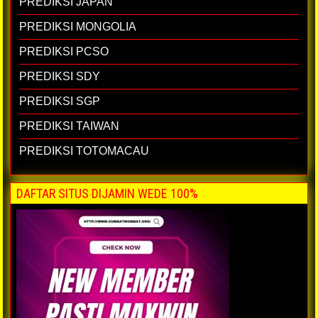
PREDIKSI JAPAN
PREDIKSI MONGOLIA
PREDIKSI PCSO
PREDIKSI SDY
PREDIKSI SGP
PREDIKSI TAIWAN
PREDIKSI TOTOMACAU
DAFTAR SITUS DIJAMIN WEDE 100%