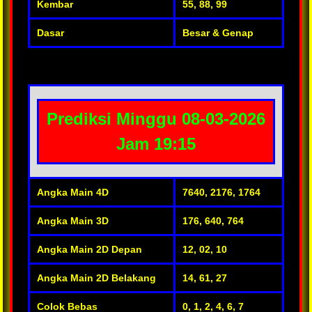
Kembar
55, 88, 99
Dasar
Besar & Genap
Prediksi Minggu 08-03-2026
Jam 19:15
Angka Main 4D
7640, 2176, 1764
Angka Main 3D
176, 640, 764
Angka Main 2D Depan
12, 02, 10
Angka Main 2D Belakang
14, 61, 27
Colok Bebas
0, 1, 2, 4, 6, 7