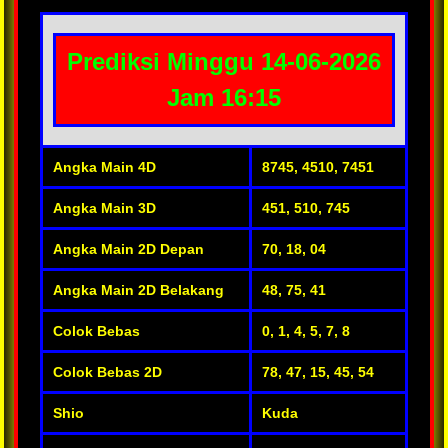
Prediksi Minggu 14-06-2026
Jam 16:15
Angka Main 4D
8745, 4510, 7451
Angka Main 3D
451, 510, 745
Angka Main 2D Depan
70, 18, 04
Angka Main 2D Belakang
48, 75, 41
Colok Bebas
0, 1, 4, 5, 7, 8
Colok Bebas 2D
78, 47, 15, 45, 54
Shio
Kuda