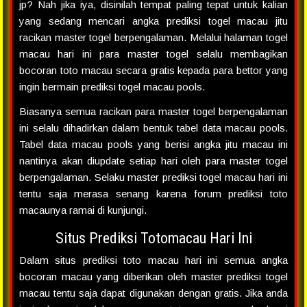
jp? Nah jika iya, disinilah tempat paling tepat untuk kalian
yang sedang mencari angka prediksi togel macau jitu
racikan master togel berpengalaman. Melalui halaman togel
macau hari ini para master togel selalu membagikan
bocoran toto macau secara gratis kepada para bettor yang
ingin bermain prediksi togel macau pools.
Biasanya semua racikan para master togel berpengalaman
ini selalu dihadirkan dalam bentuk tabel data macau pools.
Tabel data macau pools yang berisi angka jitu macau ini
nantinya akan diupdate setiap hari oleh para master togel
berpengalaman. Selaku master prediksi togel macau hari ini
tentu saja merasa senang karena forum prediksi toto
macaunya ramai di kunjungi.
Situs Prediksi Totomacau Hari Ini
Dalam situs prediksi toto macau hari ini semua angka
bocoran macau yang diberikan oleh master prediksi togel
macau tentu saja dapat digunakan dengan gratis. Jika anda