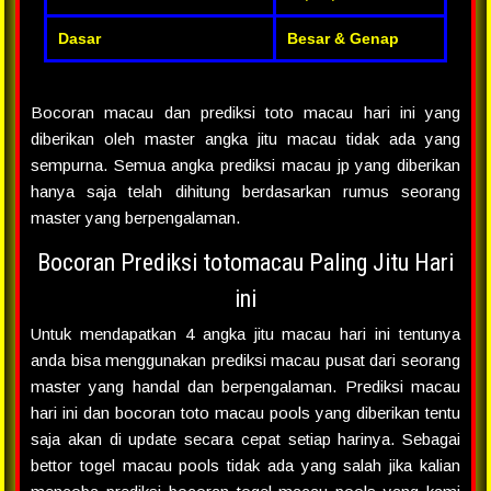
Dasar
Besar & Genap
Bocoran macau dan prediksi toto macau hari ini yang
diberikan oleh master angka jitu macau tidak ada yang
sempurna. Semua angka prediksi macau jp yang diberikan
hanya saja telah dihitung berdasarkan rumus seorang
master yang berpengalaman.
Bocoran Prediksi totomacau Paling Jitu Hari
ini
Untuk mendapatkan 4 angka jitu macau hari ini tentunya
anda bisa menggunakan prediksi macau pusat dari seorang
master yang handal dan berpengalaman. Prediksi macau
hari ini dan bocoran toto macau pools yang diberikan tentu
saja akan di update secara cepat setiap harinya. Sebagai
bettor togel macau pools tidak ada yang salah jika kalian