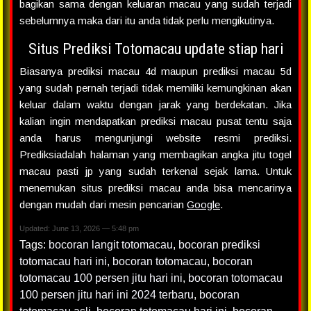
bagikan sama dengan keluaran macau yang sudah terjadi
sebelumnya maka dari itu anda tidak perlu mengikutinya.
Situs Prediksi Totomacau update stiap hari
Biasanya prediksi macau 4d maupun prediksi macau 5d
yang sudah pernah terjadi tidak memiliki kemungkinan akan
keluar dalam waktu dengan jarak yang berdekatan. Jika
kalian ingin mendapatkan prediksi macau pusat tentu saja
anda harus mengunjungi website resmi prediksi.
Prediksiadalah halaman yang membagikan angka jitu togel
macau pasti jp yang sudah terkenal sejak lama. Untuk
menemukan situs prediksi macau anda bisa mencarinya
dengan mudah dari mesin pencarian
Google
.
Updated: June 13, 2026 — 5:48 pm
Tags:
bocoran langit totomacau
,
bocoran prediksi
totomacau hari ini
,
bocoran totomacau
,
bocoran
totomacau 100 persen jitu hari ini
,
bocoran totomacau
100 persen jitu hari ini 2024 terbaru
,
bocoran