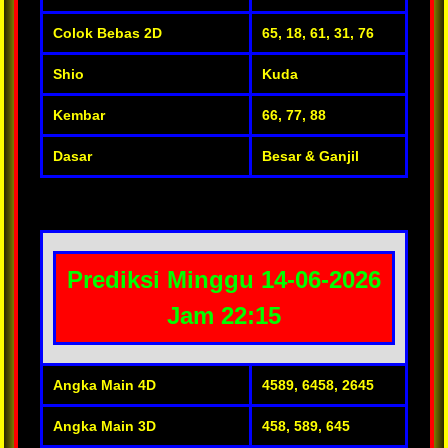
Colok Bebas 2D
65, 18, 61, 31, 76
Shio
Kuda
Kembar
66, 77, 88
Dasar
Besar & Ganjil
Prediksi Minggu 14-06-2026
Jam 22:15
Angka Main 4D
4589, 6458, 2645
Angka Main 3D
458, 589, 645