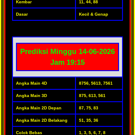
Kembar
11, 44, 88
Dasar
Kecil & Genap
Prediksi Minggu 14-06-2026
Jam 19:15
Angka Main 4D
8756, 5613, 7561
Angka Main 3D
875, 613, 561
Angka Main 2D Depan
87, 75, 83
Angka Main 2D Belakang
51, 35, 36
Colok Bebas
1, 3, 5, 6, 7, 8