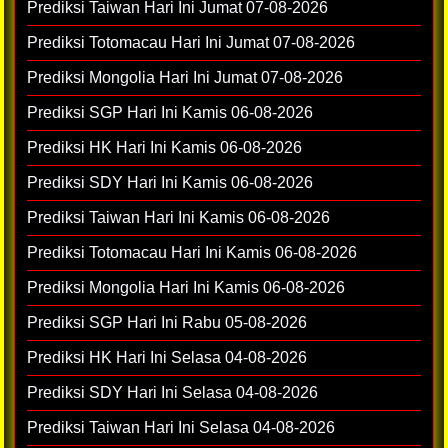
Prediksi Taiwan Hari Ini Jumat 07-08-2026
Prediksi Totomacau Hari Ini Jumat 07-08-2026
Prediksi Mongolia Hari Ini Jumat 07-08-2026
Prediksi SGP Hari Ini Kamis 06-08-2026
Prediksi HK Hari Ini Kamis 06-08-2026
Prediksi SDY Hari Ini Kamis 06-08-2026
Prediksi Taiwan Hari Ini Kamis 06-08-2026
Prediksi Totomacau Hari Ini Kamis 06-08-2026
Prediksi Mongolia Hari Ini Kamis 06-08-2026
Prediksi SGP Hari Ini Rabu 05-08-2026
Prediksi HK Hari Ini Selasa 04-08-2026
Prediksi SDY Hari Ini Selasa 04-08-2026
Prediksi Taiwan Hari Ini Selasa 04-08-2026