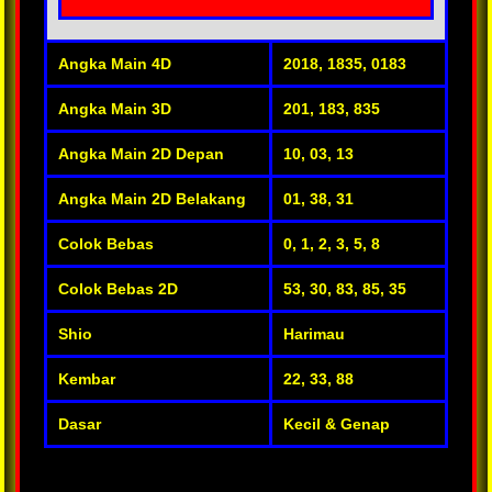
Angka Main 4D
2018, 1835, 0183
Angka Main 3D
201, 183, 835
Angka Main 2D Depan
10, 03, 13
Angka Main 2D Belakang
01, 38, 31
Colok Bebas
0, 1, 2, 3, 5, 8
Colok Bebas 2D
53, 30, 83, 85, 35
Shio
Harimau
Kembar
22, 33, 88
Dasar
Kecil & Genap