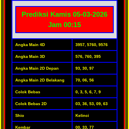
Prediksi Kamis 05-03-2026
Jam 00:15
Angka Main 4D
3957, 5760, 9576
Angka Main 3D
576, 760, 395
Angka Main 2D Depan
93, 30, 97
Angka Main 2D Belakang
70, 06, 56
Colok Bebas
0, 3, 5, 6, 7, 9
Colok Bebas 2D
03, 36, 53, 09, 63
Shio
Kelinci
Kembar
00, 33, 77