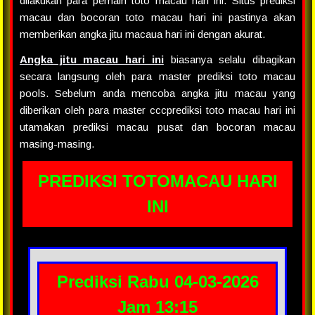
dilakukan para pemain toto macau hari ini. Situs prediksi
macau dan bocoran toto macau hari ini pastinya akan
memberikan angka jitu macaua hari ini dengan akurat.
Angka jitu macau hari ini
biasanya selalu dibagikan
secara langsung oleh para master prediksi toto macau
pools. Sebelum anda mencoba angka jitu macau yang
diberikan oleh para master cccprediksi toto macau hari ini
utamakan prediksi macau pusat dan bocoran macau
masing-masing.
PREDIKSI TOTOMACAU HARI
INI
Prediksi Rabu 04-03-2026
Jam 13:15