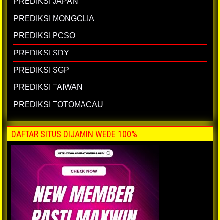
PREDIKSI JAPAN
PREDIKSI MONGOLIA
PREDIKSI PCSO
PREDIKSI SDY
PREDIKSI SGP
PREDIKSI TAIWAN
PREDIKSI TOTOMACAU
DAFTAR SITUS DIJAMIN WEDE 100%