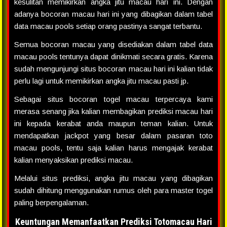
kesulitan memikirkan angka jitu macau hari ini. Dengan
adanya bocoran macau hari ini yang dibagikan dalam tabel
data macau pools setiap orang pastinya sangat terbantu.
Semua bocoran macau yang disediakan dalam tabel data
macau pools tentunya dapat dinikmati secara gratis. Karena
sudah mengunjungi situs bocoran macau hari ini kalian tidak
perlu lagi untuk memikirkan angka jitu macau pasti jp.
Sebagai situs bocoran togel macau terpercaya kami
merasa senang jika kalian membagikan prediksi macau hari
ini kepada kerabat anda maupun teman kalian. Untuk
mendapatkan jackpot yang besar dalam pasaran toto
macau pools, tentu saja kalian harus mengajak kerabat
kalian menyaksikan prediksi macau.
Melalui situs prediksi, angka jitu macau yang dibagikan
sudah dihitung menggunakan rumus oleh para master togel
paling berpengalaman.
Keuntungan Memanfaatkan Prediksi Totomacau Hari