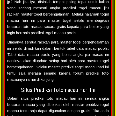
jp? Nah jika iya, disinilah tempat paling tepat untuk kalian
yang sedang mencari angka prediksi togel macau jitu
racikan master togel berpengalaman. Melalui halaman togel
macau hari ini para master togel selalu membagikan
bocoran toto macau secara gratis kepada para bettor yang
ingin bermain prediksi togel macau pools.
Biasanya semua racikan para master togel berpengalaman
ini selalu dihadirkan dalam bentuk tabel data macau pools.
Tabel data macau pools yang berisi angka jitu macau ini
nantinya akan diupdate setiap hari oleh para master togel
berpengalaman. Selaku master prediksi togel macau hari ini
tentu saja merasa senang karena forum prediksi toto
macaunya ramai di kunjungi.
Situs Prediksi Totomacau Hari Ini
Dalam situs prediksi toto macau hari ini semua angka
bocoran macau yang diberikan oleh master prediksi togel
macau tentu saja dapat digunakan dengan gratis. Jika anda