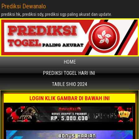
Prediksi Dewanalo
prediksi hk, prediksi sdy, prediksi sgp paling akurat dan update.
HOME
PREDIKSI TOGEL HARI INI
TABLE SHIO 2024
LOGIN KLIK GAMBAR DI BAWAH INI