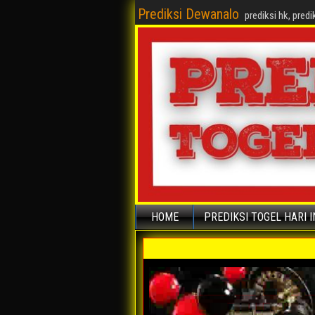
Prediksi Dewanalo
prediksi hk, predi
HOME
PREDIKSI TOGEL HARI I