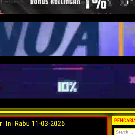
PENCARI
i Ini Rabu 11-03-2026