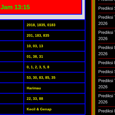
Jam 13:15
Prediksi
Prediksi 
2026
2018, 1835, 0183
Prediksi
201, 183, 835
2026
10, 03, 13
Prediksi 
2026
01, 38, 31
Prediksi
0, 1, 2, 3, 5, 8
Prediksi
53, 30, 83, 85, 35
Prediksi 
2026
Harimau
Prediksi
22, 33, 88
2026
Kecil & Genap
Prediksi 