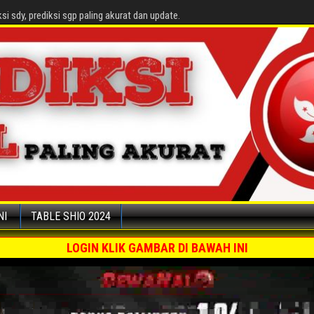
ksi sdy, prediksi sgp paling akurat dan update.
NI
TABLE SHIO 2024
LOGIN KLIK GAMBAR DI BAWAH INI