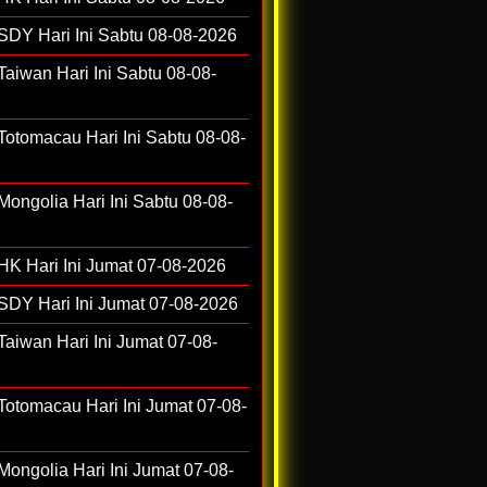
 SDY Hari Ini Sabtu 08-08-2026
Taiwan Hari Ini Sabtu 08-08-
 Totomacau Hari Ini Sabtu 08-08-
Mongolia Hari Ini Sabtu 08-08-
 HK Hari Ini Jumat 07-08-2026
 SDY Hari Ini Jumat 07-08-2026
Taiwan Hari Ini Jumat 07-08-
 Totomacau Hari Ini Jumat 07-08-
Mongolia Hari Ini Jumat 07-08-