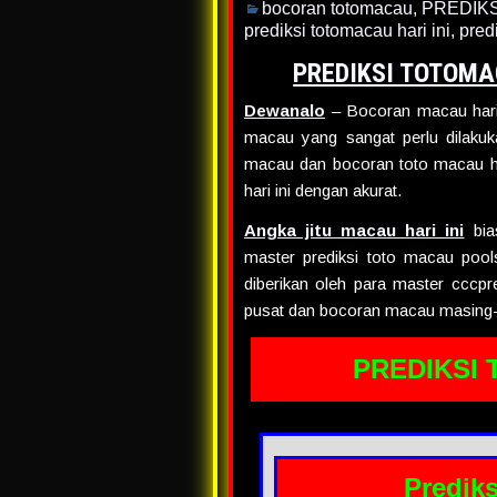
bocoran totomacau
,
PREDIKS
prediksi totomacau hari ini
,
pred
PREDIKSI TOTOMAC
Dewanalo
– Bocoran macau hari 
macau yang sangat perlu dilakuka
macau dan bocoran toto macau ha
hari ini dengan akurat.
Angka jitu macau hari ini
bias
master prediksi toto macau poo
diberikan oleh para master cccpr
pusat dan bocoran macau masing
PREDIKSI 
Prediks