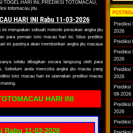
I TOGEL HARI INI
,
PREDIKSI TOTOMACAU
,
iksi totomacau jitu
POSTING
AU HARI INI Rabu 11-03-2026
Prediksi
ini merupakan sebuah metode peracikan angka jitu
2026
n para pemain toto macau hari ini. Situs prediksi
Prediksi
ri ini pastinya akan memberikan angka jitu macaua
Prediksi
2026
anya selalu dibagikan secara langsung oleh para
ls. Sebelum anda mencoba angka jitu macau yang
Prediksi
ediksi toto macau hari ini utamakan prediksi macau
2026
-masing.
Prediksi
08-2026
TOTOMACAU HARI INI
Prediksi
2026
Prediksi
i Rabu 11-03-2026
Prediksi