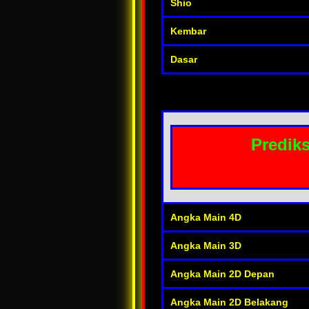
Shio
Kembar
Dasar
Prediks
Angka Main 4D
Angka Main 3D
Angka Main 2D Depan
Angka Main 2D Belakang