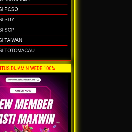
SI PCSO
SI SDY
SI SGP
SI TAIWAN
SI TOTOMACAU
ITUS DIJAMIN WEDE 100%