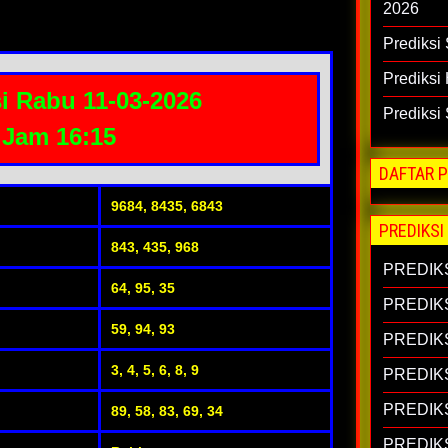
2026
Prediksi
Prediksi
i Rabu 11-03-2026
Prediksi
Jam 16:15
DAFTAR 
9684, 8435, 6843
PREDIKSI
843, 435, 968
PREDIK
64, 95, 35
PREDIK
59, 94, 93
PREDIK
3, 4, 5, 6, 8, 9
PREDIK
PREDIK
89, 58, 83, 69, 34
PREDIK