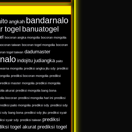
bandarnalo
ito
angkah
r togel
banuatogel
el
bocoran angka mongolia
bocoran mongolia
bocoran taiwan
bocoran togel mongolia
bocoran
dadumaster
ran togel taiwan
nalo
indojitu
judiangka
paito
owarna mongolia
prediksi angka jitu sdy
prediksi
ongolia
prediksi bocoran mongolia
prediksi
prediksi master mongolia
prediksi mongolia
olia akurat
prediksi mongolia bang bona
olia bocoran
prediksi mongolia hari ini
prediksi
rediksi paito mongolia
prediksi sdy
prediksi sdy
si sdy bang bona
prediksi sdy jitu
prediksi syair
prediksi
iksi syair sdy
prediksi taiwan
diksi togel akurat
prediksi togel