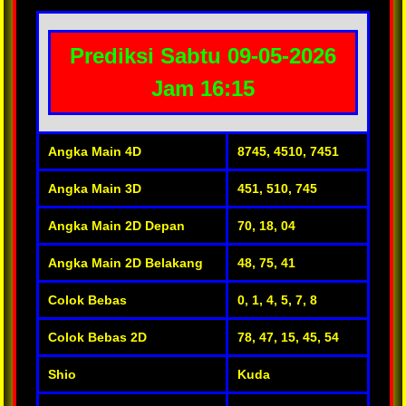
Prediksi Sabtu 09-05-2026
Jam 16:15
Angka Main 4D
8745, 4510, 7451
Angka Main 3D
451, 510, 745
Angka Main 2D Depan
70, 18, 04
Angka Main 2D Belakang
48, 75, 41
Colok Bebas
0, 1, 4, 5, 7, 8
Colok Bebas 2D
78, 47, 15, 45, 54
Shio
Kuda