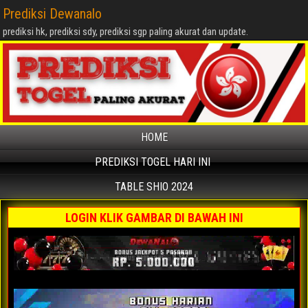
Prediksi Dewanalo
prediksi hk, prediksi sdy, prediksi sgp paling akurat dan update.
HOME
PREDIKSI TOGEL HARI INI
TABLE SHIO 2024
LOGIN KLIK GAMBAR DI BAWAH INI