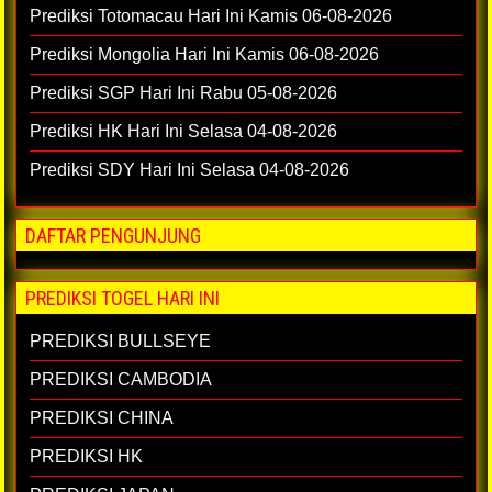
Prediksi Totomacau Hari Ini Kamis 06-08-2026
Prediksi Mongolia Hari Ini Kamis 06-08-2026
Prediksi SGP Hari Ini Rabu 05-08-2026
Prediksi HK Hari Ini Selasa 04-08-2026
Prediksi SDY Hari Ini Selasa 04-08-2026
DAFTAR PENGUNJUNG
PREDIKSI TOGEL HARI INI
PREDIKSI BULLSEYE
PREDIKSI CAMBODIA
PREDIKSI CHINA
PREDIKSI HK