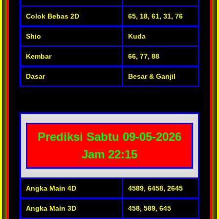
Colok Bebas 2D
65, 18, 61, 31, 76
Shio
Kuda
Kembar
66, 77, 88
Dasar
Besar & Ganjil
Prediksi Sabtu 09-05-2026
Jam 22:15
Angka Main 4D
4589, 6458, 2645
Angka Main 3D
458, 589, 645