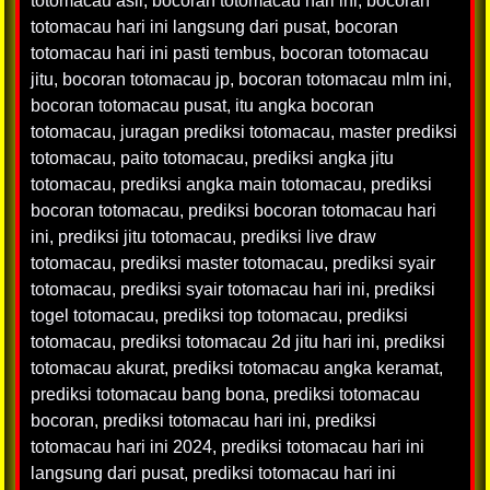
totomacau asli
,
bocoran totomacau hari ini
,
bocoran
totomacau hari ini langsung dari pusat
,
bocoran
totomacau hari ini pasti tembus
,
bocoran totomacau
jitu
,
bocoran totomacau jp
,
bocoran totomacau mlm ini
,
bocoran totomacau pusat
,
itu angka bocoran
totomacau
,
juragan prediksi totomacau
,
master prediksi
totomacau
,
paito totomacau
,
prediksi angka jitu
totomacau
,
prediksi angka main totomacau
,
prediksi
bocoran totomacau
,
prediksi bocoran totomacau hari
ini
,
prediksi jitu totomacau
,
prediksi live draw
totomacau
,
prediksi master totomacau
,
prediksi syair
totomacau
,
prediksi syair totomacau hari ini
,
prediksi
togel totomacau
,
prediksi top totomacau
,
prediksi
totomacau
,
prediksi totomacau 2d jitu hari ini
,
prediksi
totomacau akurat
,
prediksi totomacau angka keramat
,
prediksi totomacau bang bona
,
prediksi totomacau
bocoran
,
prediksi totomacau hari ini
,
prediksi
totomacau hari ini 2024
,
prediksi totomacau hari ini
langsung dari pusat
,
prediksi totomacau hari ini