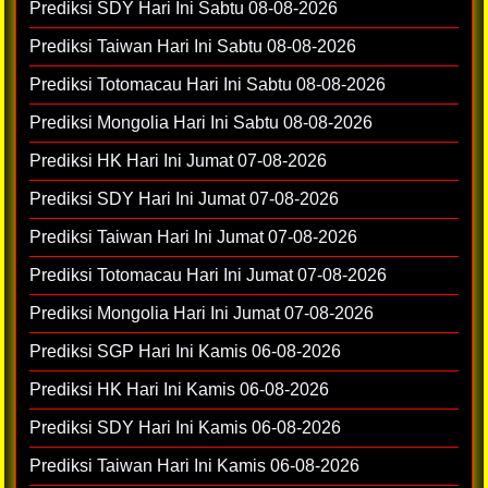
Prediksi SDY Hari Ini Sabtu 08-08-2026
Prediksi Taiwan Hari Ini Sabtu 08-08-2026
Prediksi Totomacau Hari Ini Sabtu 08-08-2026
Prediksi Mongolia Hari Ini Sabtu 08-08-2026
Prediksi HK Hari Ini Jumat 07-08-2026
Prediksi SDY Hari Ini Jumat 07-08-2026
Prediksi Taiwan Hari Ini Jumat 07-08-2026
Prediksi Totomacau Hari Ini Jumat 07-08-2026
Prediksi Mongolia Hari Ini Jumat 07-08-2026
Prediksi SGP Hari Ini Kamis 06-08-2026
Prediksi HK Hari Ini Kamis 06-08-2026
Prediksi SDY Hari Ini Kamis 06-08-2026
Prediksi Taiwan Hari Ini Kamis 06-08-2026