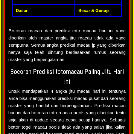
Dasar
Besar & Genap
Bocoran macau dan prediksi toto macau hari ini yang
diberikan oleh master angka jitu macau tidak ada yang
sempurna. Semua angka prediksi macau jp yang diberikan
hanya saja telah dihitung berdasarkan rumus seorang
master yang berpengalaman.
Bocoran Prediksi totomacau Paling Jitu Hari
ini
Untuk mendapatkan 4 angka jitu macau hari ini tentunya
anda bisa menggunakan prediksi macau pusat dari seorang
master yang handal dan berpengalaman. Prediksi macau
hari ini dan bocoran toto macau pools yang diberikan tentu
saja akan di update secara cepat setiap harinya. Sebagai
bettor togel macau pools tidak ada yang salah jika kalian