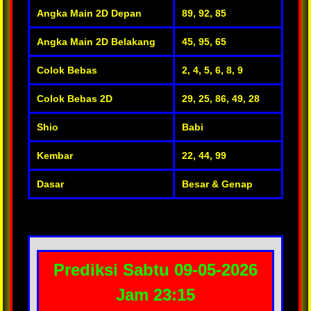
Angka Main 2D Depan
89, 92, 85
Angka Main 2D Belakang
45, 95, 65
Colok Bebas
2, 4, 5, 6, 8, 9
Colok Bebas 2D
29, 25, 86, 49, 28
Shio
Babi
Kembar
22, 44, 99
Dasar
Besar & Genap
Prediksi Sabtu 09-05-2026
Jam 23:15