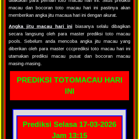
dilakukan para pemain toto macau hari ini. Situs prediksi
macau dan bocoran toto macau hari ini pastinya akan
memberikan angka jitu macaua hari ini dengan akurat.
Angka jitu macau hari ini
biasanya selalu dibagikan
secara langsung oleh para master prediksi toto macau
pools. Sebelum anda mencoba angka jitu macau yang
diberikan oleh para master cccprediksi toto macau hari ini
utamakan prediksi macau pusat dan bocoran macau
masing-masing.
PREDIKSI TOTOMACAU HARI
INI
Prediksi Selasa 17-03-2026
Jam 13:15