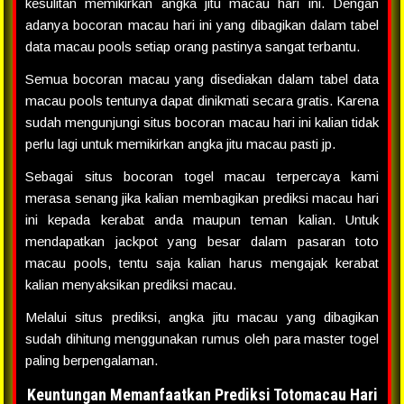
kesulitan memikirkan angka jitu macau hari ini. Dengan
adanya bocoran macau hari ini yang dibagikan dalam tabel
data macau pools setiap orang pastinya sangat terbantu.
Semua bocoran macau yang disediakan dalam tabel data
macau pools tentunya dapat dinikmati secara gratis. Karena
sudah mengunjungi situs bocoran macau hari ini kalian tidak
perlu lagi untuk memikirkan angka jitu macau pasti jp.
Sebagai situs bocoran togel macau terpercaya kami
merasa senang jika kalian membagikan prediksi macau hari
ini kepada kerabat anda maupun teman kalian. Untuk
mendapatkan jackpot yang besar dalam pasaran toto
macau pools, tentu saja kalian harus mengajak kerabat
kalian menyaksikan prediksi macau.
Melalui situs prediksi, angka jitu macau yang dibagikan
sudah dihitung menggunakan rumus oleh para master togel
paling berpengalaman.
Keuntungan Memanfaatkan Prediksi Totomacau Hari