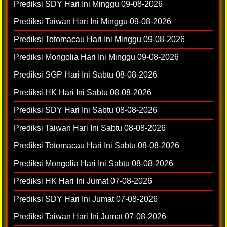
Prediksi SDY Hari Ini Minggu 09-08-2026
Prediksi Taiwan Hari Ini Minggu 09-08-2026
Prediksi Totomacau Hari Ini Minggu 09-08-2026
Prediksi Mongolia Hari Ini Minggu 09-08-2026
Prediksi SGP Hari Ini Sabtu 08-08-2026
Prediksi HK Hari Ini Sabtu 08-08-2026
Prediksi SDY Hari Ini Sabtu 08-08-2026
Prediksi Taiwan Hari Ini Sabtu 08-08-2026
Prediksi Totomacau Hari Ini Sabtu 08-08-2026
Prediksi Mongolia Hari Ini Sabtu 08-08-2026
Prediksi HK Hari Ini Jumat 07-08-2026
Prediksi SDY Hari Ini Jumat 07-08-2026
Prediksi Taiwan Hari Ini Jumat 07-08-2026