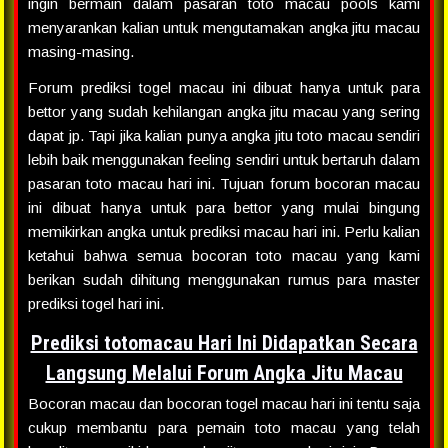
ingin bermain dalam pasaran toto macau pools kami
menyarankan kalian untuk mengutamakan angka jitu macau
masing-masing.
Forum prediksi togel macau ini dibuat hanya untuk para
bettor yang sudah kehilangan angka jitu macau yang sering
dapat jp. Tapi jika kalian punya angka jitu toto macau sendiri
lebih baik menggunakan feeling sendiri untuk bertaruh dalam
pasaran toto macau hari ini. Tujuan forum bocoran macau
ini dibuat hanya untuk para bettor yang mulai bingung
memikirkan angka untuk prediksi macau hari ini. Perlu kalian
ketahui bahwa semua bocoran toto macau yang kami
berikan sudah dihitung menggunakan rumus para master
prediksi togel hari ini.
Prediksi totomacau Hari Ini Didapatkan Secara
Langsung Melalui Forum Angka Jitu Macau
Bocoran macau dan bocoran togel macau hari ini tentu saja
cukup membantu para pemain toto macau yang telah