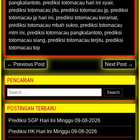
pangkalantoto
,
prediksi totomacau hari ini syair
,
prediksi totomacau jitu
,
prediksi totomacau jp
,
prediksi
totomacau jp hari ini
,
prediksi totomacau keramat
,
prediksi totomacau mbah sukro
,
prediksi totomacau
mlm ini
,
prediksi totomacau pangkalantoto
,
prediksi
totomacau siang
,
prediksi totomacau terjitu
,
prediksi
totomacau top
← Previous Post
Next Post →
PENCARIAN
POSTINGAN TERBARU
Prediksi SGP Hari Ini Minggu 09-08-2026
Prediksi HK Hari Ini Minggu 09-08-2026