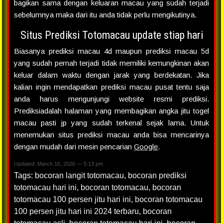
bagikan sama dengan keluaran macau yang sudah terjadi
sebelumnya maka dari itu anda tidak perlu mengikutinya.
Situs Prediksi Totomacau update stiap hari
Biasanya prediksi macau 4d maupun prediksi macau 5d
yang sudah pernah terjadi tidak memiliki kemungkinan akan
keluar dalam waktu dengan jarak yang berdekatan. Jika
kalian ingin mendapatkan prediksi macau pusat tentu saja
anda harus mengunjungi website resmi prediksi.
Prediksiadalah halaman yang membagikan angka jitu togel
macau pasti jp yang sudah terkenal sejak lama. Untuk
menemukan situs prediksi macau anda bisa mencarinya
dengan mudah dari mesin pencarian
Google
.
Updated: March 16, 2026 — 5:13 pm
Tags:
bocoran langit totomacau
,
bocoran prediksi
totomacau hari ini
,
bocoran totomacau
,
bocoran
totomacau 100 persen jitu hari ini
,
bocoran totomacau
100 persen jitu hari ini 2024 terbaru
,
bocoran