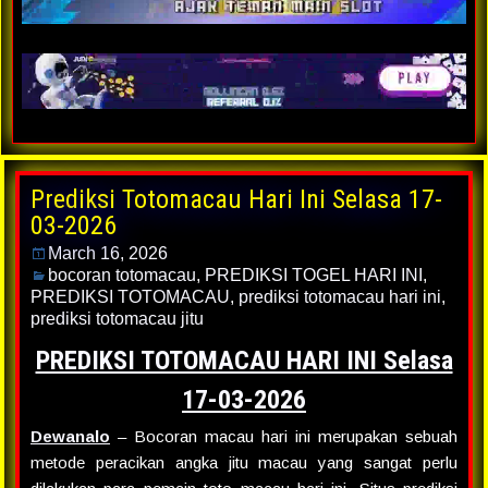
Prediksi Totomacau Hari Ini Selasa 17-
03-2026
March 16, 2026
bocoran totomacau
,
PREDIKSI TOGEL HARI INI
,
PREDIKSI TOTOMACAU
,
prediksi totomacau hari ini
,
prediksi totomacau jitu
PREDIKSI TOTOMACAU HARI INI Selasa
17-03-2026
Dewanalo
– Bocoran macau hari ini merupakan sebuah
metode peracikan angka jitu macau yang sangat perlu